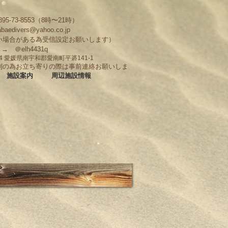
95-73-8553（8時〜21時）
abaedivers@yahoo.co.jp
い場合がある為受信設定お願いします）
D → ＠elh4431q
704 愛媛県南宇和郡愛南町平碆141-1
制の為お立ち寄りの際は事前連絡お願いしま
施設案内
周辺施設情報