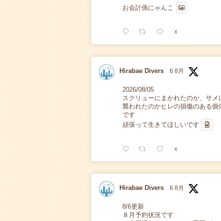
お会計係にゃんこ
X
Hirabae Divers
6 8月
2026/08/05
スクリューにまかれたのか、サメ
襲われたのかヒレの損傷のある個
です
頑張って生きてほしいです
X
Hirabae Divers
6 8月
8/6更新
８月予約状況です