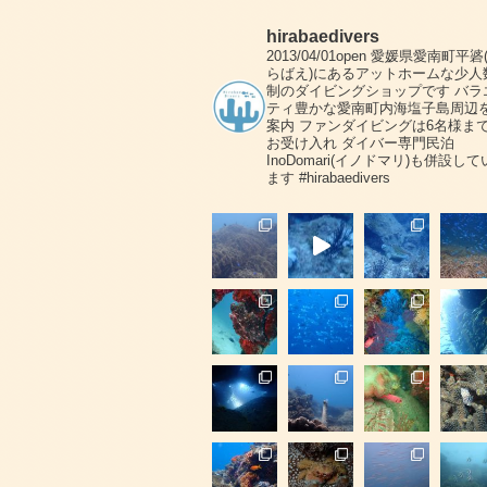
hirabaedivers
2013/04/01open
愛媛県愛南町平碆
らばえ)にあるアットホームな少人
制のダイビングショップです
バラ
ティ豊かな愛南町内海塩子島周辺
案内
ファンダイビングは6名様ま
お受け入れ
ダイバー専門民泊
InoDomari(イノドマリ)も併設して
ます
#hirabaedivers