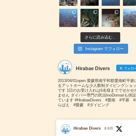
さらに読み込む...
Instagram でフォロー
Hirabae Divers
フォロ
2013/04/01open 愛媛県南宇和郡愛南町平
るアットホームな少人数制ダイビングショ
です 1日のお受け入れは6名様まででせかせ
ません ダイバー専門の民泊InoDomariも併
ています #HirabaeDivers #愛南 #平碆 
らばえ #愛媛 #ダイビング
Hirabae Divers
6 8月