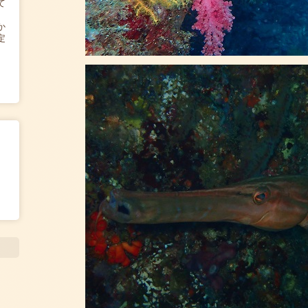
て
か
定