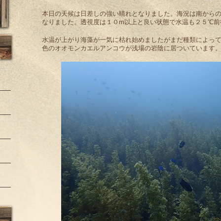
本日の天候は日差しの強い晴れとなりました。海況は南から
なりました。透視度は１０m以上と良い状態で水温も２５℃前
水温が上がり海藻が一気に枯れ始めましたがまだ種類によっ
色のオオモンカエルアンコウが浅場の岩陰に居ついています