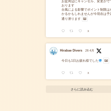
お盆周辺にキャンセル、変更がで
おります
台風による影響でポイント制限は
かるかもしれませんが今現在は予
通り潜ります
X
Hirabae Divers
26 4月
今日も1日お疲れ様でした
X
さらに読み込む