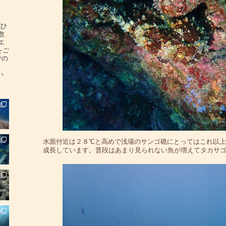
(ひ
数
エ
をご
での
い
水面付近は２８℃と高めで浅場のサンゴ礁にとってはこれ以
成長しています。普段はあまり見られない魚が増えてタカサ