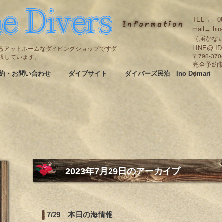
TEL→ 08
mail→ hir
（届かな
LINE@ I
碆にあるアットホームなダイビングショップですダ
も併設しています。
〒798-3
完全予約
約・お問い合わせ
ダイブサイト
ダイバーズ民泊 Ino Domari
す
2023年7月29日
のアーカイブ
7/29 本日の海情報