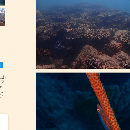
ー
碆にあ
ップ
かし
設し
#ひ