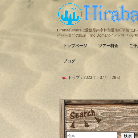
HirabaeDiversは愛媛県南宇和郡愛南町平
イバー専門の民泊 Ino Domari(イノドマリ)
トップページ
ツアー料金
ご予
ブログ
トップ
›
2023年
›
07月
›
29日