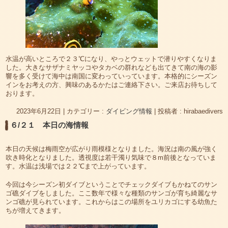
水温が高いところで２３℃になり、やっとウェットで潜りやすくなりま
した。大きなサザナミヤッコやタカベの群れなども出てきて南の海の影
響を多く受けて海中は南国に変わっていっています。本格的にシーズン
インをお考えの方、興味のあるかたはご連絡下さい。ご来店お待ちして
おります。
2023年6月22日
|
カテゴリー :
ダイビング情報
|
投稿者 : hirabaedivers
６/２１ 本日の海情報
本日の天候は梅雨空が広がり雨模様となりました。海況は南の風が強く
吹き時化となりました。透視度は若干濁り気味で８m前後となっていま
す。水温は浅場では２２℃まで上がっています。
今回は今シーズン初ダイブということでチェックダイブもかねてのサン
ゴ礁ダイブをしました。ここ数年で様々な種類のサンゴが育ち綺麗なサ
ンゴ礁が見られています。これからはこの場所をユリカゴにする幼魚た
ちが増えてきます。