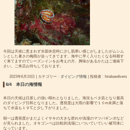
今回は天候に恵まれず水面休息時に少し肌寒い感じがしましたがムシム
シとした暑さの梅雨が迫ってきてます。海中に早く入りたくなる時期す
ぐ来てますのでシーズンインをお考えの方、興味があるかたはご連絡下
さい。ご来店お待ちしております。
2023年6月10日
|
カテゴリー :
ダイビング情報
|
投稿者 : hirabaedivers
6/4 本日の海情報
本日の天候は日差しの強い晴れとなりました。海況もベタ凪となり最高
のダイビング日和となりました。透視度は大雨の影響で１０m未満と落
ちて水温も１９℃と少し下がりました。
朝一は透視度がまだよくイサキの大きな群れや浅場のマツバギンポなど
が見られました。オキゴンベは比較的浅場にいついていていい被写体に
なっています。