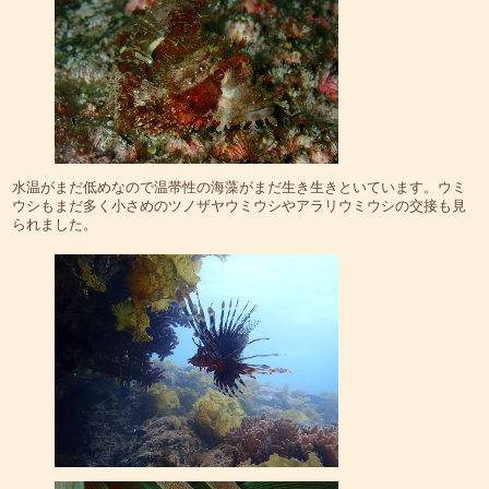
水温がまだ低めなので温帯性の海藻がまだ生き生きといています。ウミ
ウシもまだ多く小さめのツノザヤウミウシやアラリウミウシの交接も見
られました。