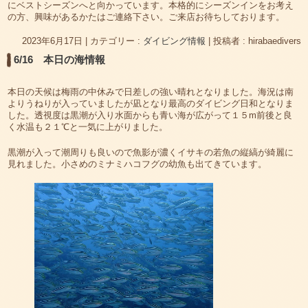
にベストシーズンへと向かっています。本格的にシーズンインをお考え
の方、興味があるかたはご連絡下さい。ご来店お待ちしております。
2023年6月17日
|
カテゴリー :
ダイビング情報
|
投稿者 : hirabaedivers
6/16 本日の海情報
本日の天候は梅雨の中休みで日差しの強い晴れとなりました。海況は南
よりうねりが入っていましたが凪となり最高のダイビング日和となりま
した。透視度は黒潮が入り水面からも青い海が広がって１５m前後と良
く水温も２１℃と一気に上がりました。
黒潮が入って潮周りも良いので魚影が濃くイサキの若魚の縦縞が綺麗に
見れました。小さめのミナミハコフグの幼魚も出てきています。