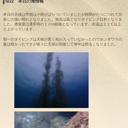
6/22 本日の海情報
本日の天候は早朝は小雨がぱらついていましたが時間がたつにつれて日
差しの強い晴れとなりました。海況は凪となりダイビング日和となりま
した。透視度は通常時の１０m前後となっています。水温は２２℃以上
と上がっています。
朝一のダイビングは天候が悪く光が入っていなかったのでホンダワラの
森は暗かったですが徐々に天候が回復して海中は明るくなりました。