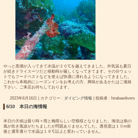
やっと黒潮が入ってきて水温が２０℃を越えてきました。外気温も夏日
が続きドライスーツだと移動時が厳しくなってきてます。その分ウェッ
トでもフードベストなどを使えば快適に潜れるようになってきました。
これから本格的にシーズンインをお考えの方、興味があるかたはご連絡
下さい。ご来店お待ちしております。
2023年6月16日
|
カテゴリー :
ダイビング情報
|
投稿者 : hirabaedivers
6/10 本日の海情報
本日の天候は曇り時々雨と梅雨らしい空模様となりました。海況は南の
風が吹き風波がたちましたが問題ありませんでした。透視度は１０m前
後と通常通りで水温は１９℃以上と変わっていません。