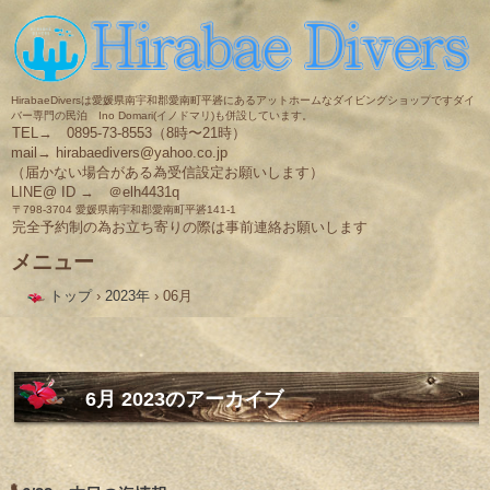
HirabaeDiversは愛媛県南宇和郡愛南町平碆にあるアットホームなダイビングショップですダイ
バー専門の民泊 Ino Domari(イノドマリ)も併設しています。
TEL→ 0895-73-8553（8時〜21時）
mail→ hirabaedivers@yahoo.co.jp
（届かない場合がある為受信設定お願いします）
LINE@ ID → ＠elh4431q
〒798-3704 愛媛県南宇和郡愛南町平碆141-1
完全予約制の為お立ち寄りの際は事前連絡お願いします
メニュー
コ
トップ
›
2023年
›
06月
ン
テ
ン
ツ
へ
ス
6月 2023
のアーカイブ
キ
ッ
プ