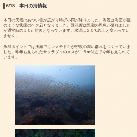
6/18 本日の海情報
本日の天候はあつい雲が広がり時折小雨が降りました。海況は海面が鏡
のような状態のベタ凪となりました。透視度は黒潮の恩恵が薄れました
が通常時の１０m前後となっています。水温は２０℃以上と変わってい
ません。
魚群ポイントでは浅瀬でキンメモドキが密度の濃い群れをつくっていま
した。昨年も見られたサクラダイのメスが１５m付近で今年も見られて
います。