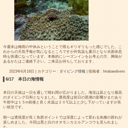
今週末は梅雨の中休みということで雨もギリギリもった感じでした。こ
れからの天気予報が気になるところですが外気温も夏日となり水面休息
時も快適になっています。本格的にシーズンインをお考えの方、興味が
あるかたはご連絡下さい。ご来店お待ちしております。
2023年6月18日
|
カテゴリー :
ダイビング情報
|
投稿者 : hirabaedivers
6/17 本日の海情報
本日の天候は一日を通して晴れ間が広がりました。海況は凪となり最高
のダイビング日和となりました。透視度は前日の黒潮の影響がまだあり
午前中は１５m前後と良く水温は２０℃以上と少し下がっていますが良
い状況です。
朝一は透視度が良く魚群ポイントでは深度によって変わる魚種の群れが
楽しめました。今回は黒と白のオオモンカエルアンコウも見られまし
た。