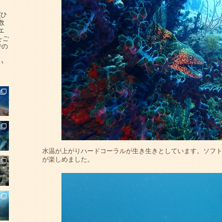
(ひ
数
エ
をご
での
い
水温が上がりハードコーラルが生き生きとしています。ソフ
が楽しめました。