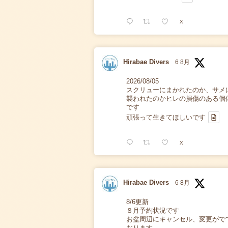
X
Hirabae Divers
6 8月
2026/08/05
スクリューにまかれたのか、サメ
襲われたのかヒレの損傷のある個
です
頑張って生きてほしいです
X
Hirabae Divers
6 8月
8/6更新
８月予約状況です
お盆周辺にキャンセル、変更がで
おります