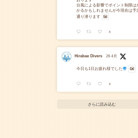
台風による影響でポイント制限は
かるかもしれませんが今現在は予
通り潜ります
X
Hirabae Divers
26 4月
今日も1日お疲れ様でした
X
さらに読み込む