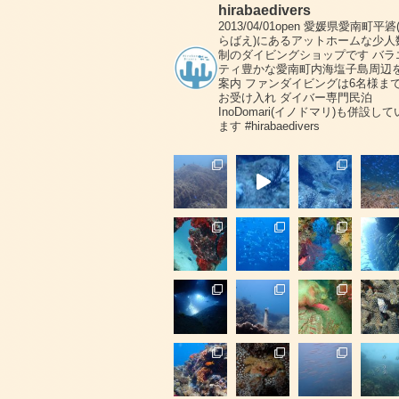
hirabaedivers
2013/04/01open
愛媛県愛南町平碆
らばえ)にあるアットホームな少人
制のダイビングショップです
バラ
ティ豊かな愛南町内海塩子島周辺
案内
ファンダイビングは6名様ま
お受け入れ
ダイバー専門民泊
InoDomari(イノドマリ)も併設して
ます
#hirabaedivers