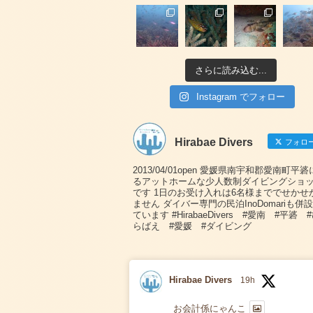
さらに読み込む...
Instagram でフォロー
Hirabae Divers
フォロ
2013/04/01open 愛媛県南宇和郡愛南町平
るアットホームな少人数制ダイビングショ
です 1日のお受け入れは6名様まででせかせ
ません ダイバー専門の民泊InoDomariも併
ています #HirabaeDivers #愛南 #平碆 
らばえ #愛媛 #ダイビング
Hirabae Divers
19h
お会計係にゃんこ