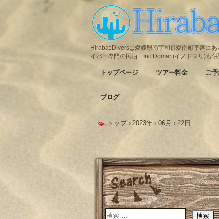
HirabaeDiversは愛媛県南宇和郡愛南町平
イバー専門の民泊 Ino Domari(イノドマリ)
トップページ
ツアー料金
ご予
ブログ
トップ
›
2023年
›
06月
›
22日