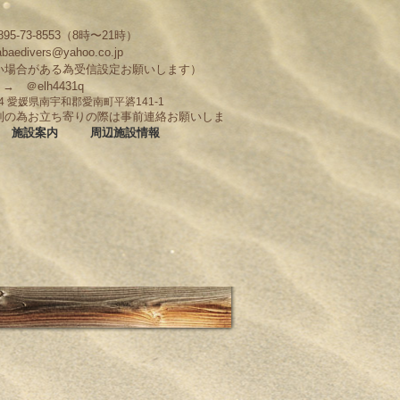
95-73-8553（8時〜21時）
abaedivers@yahoo.co.jp
い場合がある為受信設定お願いします）
D → ＠elh4431q
704 愛媛県南宇和郡愛南町平碆141-1
制の為お立ち寄りの際は事前連絡お願いしま
施設案内
周辺施設情報