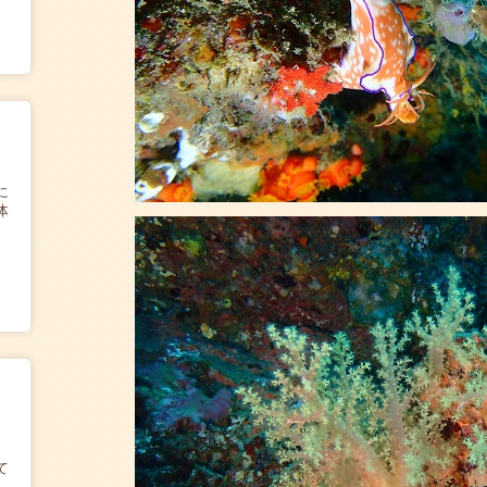
に
体
て