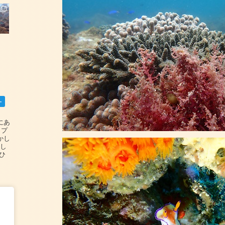
ー
碆にあ
ップ
かし
設し
#ひ