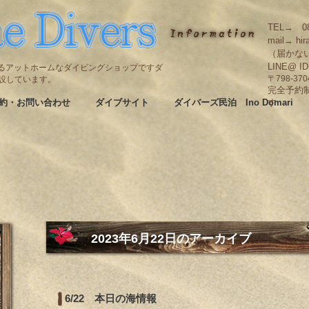
TEL→ 08
mail→ hir
（届かな
LINE@ I
碆にあるアットホームなダイビングショップですダ
も併設しています。
〒798-3
完全予約
約・お問い合わせ
ダイブサイト
ダイバーズ民泊 Ino Domari
す
2023年6月22日
のアーカイブ
6/22 本日の海情報