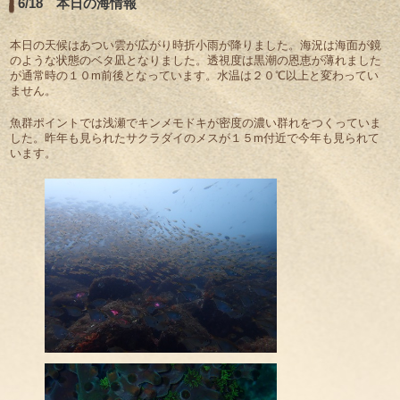
6/18 本日の海情報
本日の天候はあつい雲が広がり時折小雨が降りました。海況は海面が鏡
のような状態のベタ凪となりました。透視度は黒潮の恩恵が薄れました
が通常時の１０m前後となっています。水温は２０℃以上と変わってい
ません。
魚群ポイントでは浅瀬でキンメモドキが密度の濃い群れをつくっていま
した。昨年も見られたサクラダイのメスが１５m付近で今年も見られて
います。