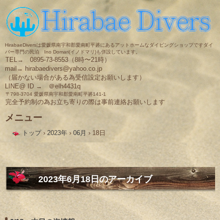
HirabaeDiversは愛媛県南宇和郡愛南町平碆にあるアットホームなダイビングショップですダイ
バー専門の民泊 Ino Domari(イノドマリ)も併設しています。
TEL→ 0895-73-8553（8時〜21時）
mail→ hirabaedivers@yahoo.co.jp
（届かない場合がある為受信設定お願いします）
LINE@ ID → ＠elh4431q
〒798-3704 愛媛県南宇和郡愛南町平碆141-1
完全予約制の為お立ち寄りの際は事前連絡お願いします
メニュー
コ
トップ
›
2023年
›
06月
›
18日
ン
テ
ン
ツ
へ
ス
2023年6月18日
のアーカイブ
キ
ッ
プ