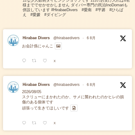
ムな少人数制ダイビングショップです 1日のお受け入れは6名
様まででせかせかしません ダイバー専門の民泊InoDomariも
併設しています #HirabaeDivers #愛南 #平碆 #ひらば
え #愛媛 #ダイビング
Hirabae Divers
@hirabaedivers
·
6 8月
お会計係にゃんこ
X
Hirabae Divers
@hirabaedivers
·
6 8月
2026/08/05
スクリューにまかれたのか、サメに襲われたのかヒレの損
傷のある個体です
頑張って生きてほしいです
X