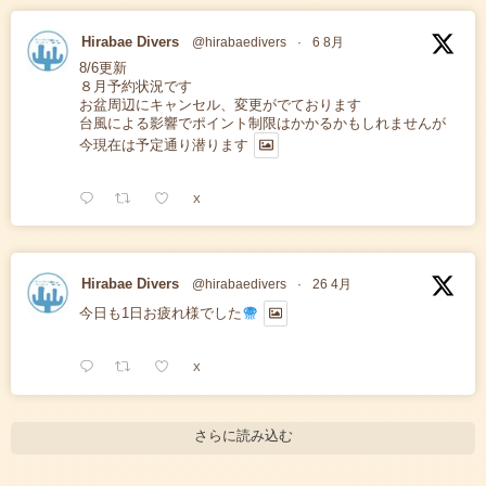
Hirabae Divers
@hirabaedivers
·
6 8月
8/6更新
８月予約状況です
お盆周辺にキャンセル、変更がでております
台風による影響でポイント制限はかかるかもしれませんが
今現在は予定通り潜ります
X
Hirabae Divers
@hirabaedivers
·
26 4月
今日も1日お疲れ様でした
X
さらに読み込む