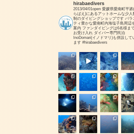
hirabaedivers
2013/04/01open
愛媛県愛南町平碆
らばえ)にあるアットホームな少人
制のダイビングショップです
バラ
ティ豊かな愛南町内海塩子島周辺
案内
ファンダイビングは6名様ま
お受け入れ
ダイバー専門民泊
InoDomari(イノドマリ)も併設して
ます
#hirabaedivers