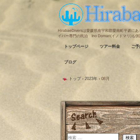
HirabaeDiversは愛媛県南宇和郡愛南町平
イバー専門の民泊 Ino Domari(イノドマリ)
トップページ
ツアー料金
ご予
ブログ
トップ
›
2023年
›
08月