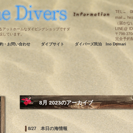
TEL→ 08
mail→ hir
（届かな
LINE@ I
碆にあるアットホームなダイビングショップですダ
も併設しています。
〒798-3
完全予約
約・お問い合わせ
ダイブサイト
ダイバーズ民泊 Ino Domari
す
8月 2023
のアーカイブ
8/27 本日の海情報