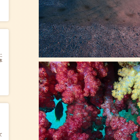
に
体
て