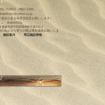
95-73-8553（8時〜21時）
abaedivers@yahoo.co.jp
い場合がある為受信設定お願いします）
D → ＠elh4431q
704 愛媛県南宇和郡愛南町平碆141-1
制の為お立ち寄りの際は事前連絡お願いしま
施設案内
周辺施設情報