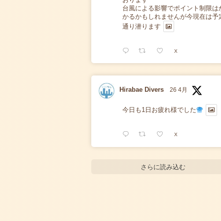
台風による影響でポイント制限は
かるかもしれませんが今現在は予
通り潜ります
X
Hirabae Divers
26 4月
今日も1日お疲れ様でした
X
さらに読み込む