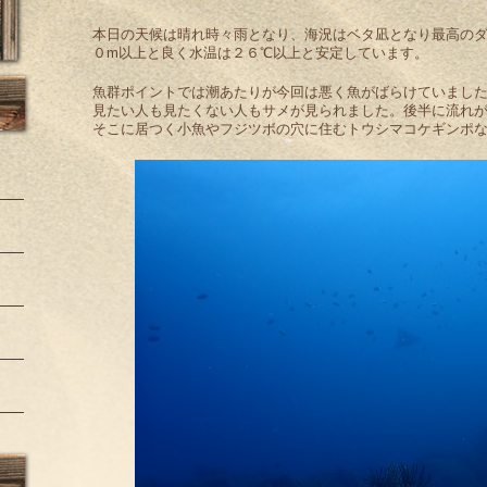
本日の天候は晴れ時々雨となり、海況はベタ凪となり最高の
０m以上と良く水温は２６℃以上と安定しています。
魚群ポイントでは潮あたりが今回は悪く魚がばらけていまし
見たい人も見たくない人もサメが見られました。後半に流れ
そこに居つく小魚やフジツボの穴に住むトウシマコケギンポ