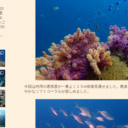
(ひ
数
エ
をご
での
い
今回は内湾の透視度が一番よく１５m前後見通せました。数多
やかなソフトコーラルが楽しめました。