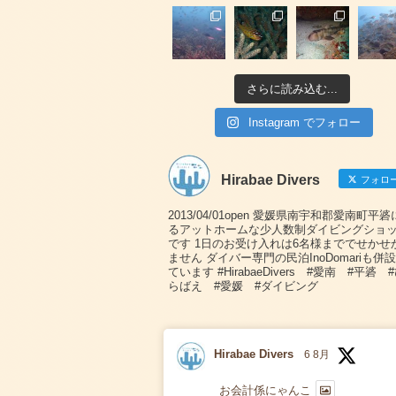
さらに読み込む...
Instagram でフォロー
Hirabae Divers
フォロ
2013/04/01open 愛媛県南宇和郡愛南町平
るアットホームな少人数制ダイビングショ
です 1日のお受け入れは6名様まででせかせ
ません ダイバー専門の民泊InoDomariも併
ています #HirabaeDivers #愛南 #平碆 
らばえ #愛媛 #ダイビング
Hirabae Divers
6 8月
お会計係にゃんこ