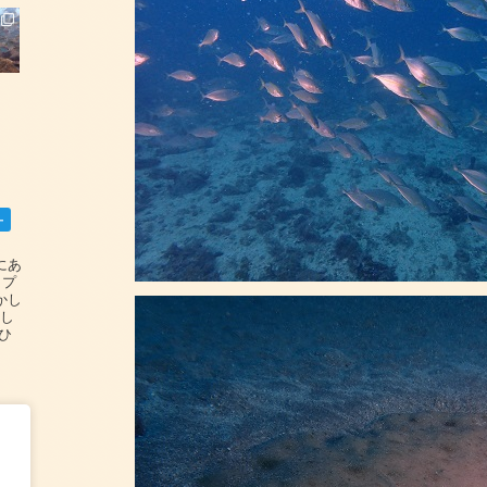
ー
碆にあ
ップ
かし
設し
#ひ