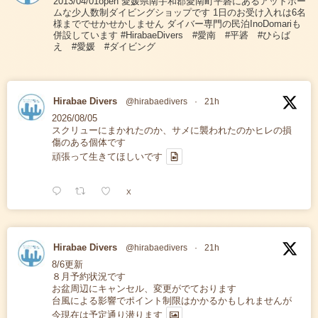
2013/04/01open 愛媛県南宇和郡愛南町平碆にあるアットホー
ムな少人数制ダイビングショップです 1日のお受け入れは6名
様まででせかせかしません ダイバー専門の民泊InoDomariも
併設しています #HirabaeDivers #愛南 #平碆 #ひらば
え #愛媛 #ダイビング
Hirabae Divers
@hirabaedivers
·
21h
2026/08/05
スクリューにまかれたのか、サメに襲われたのかヒレの損
傷のある個体です
頑張って生きてほしいです
X
Hirabae Divers
@hirabaedivers
·
21h
8/6更新
８月予約状況です
お盆周辺にキャンセル、変更がでております
台風による影響でポイント制限はかかるかもしれませんが
今現在は予定通り潜ります