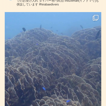
でのお受け入れ
ダイバー専門民泊 InoDomari(イノドマリ)も
併設しています
#hirabaedivers