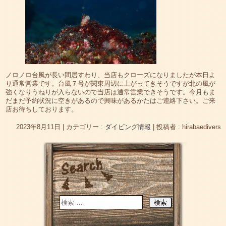
ノロノロ台風が長い間居すわり、当店もクローズになりましたが本日よ
り通常営業です。台風７号が関東周辺に上がってきそうですが北の風が
強くなりうねりが入らないので当店は通常営業できそうです。今月もま
だまだ予約状況に空きがあるので興味があるかたはご連絡下さい。ご来
店お待ちしております。
2023年8月11日
|
カテゴリー :
ダイビング情報
|
投稿者 : hirabaedivers