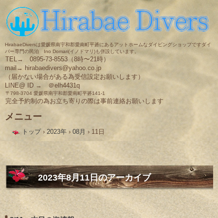
HirabaeDiversは愛媛県南宇和郡愛南町平碆にあるアットホームなダイビングショップですダイ
バー専門の民泊 Ino Domari(イノドマリ)も併設しています。
TEL→ 0895-73-8553（8時〜21時）
mail→ hirabaedivers@yahoo.co.jp
（届かない場合がある為受信設定お願いします）
LINE@ ID → ＠elh4431q
〒798-3704 愛媛県南宇和郡愛南町平碆141-1
完全予約制の為お立ち寄りの際は事前連絡お願いします
メニュー
コ
トップ
›
2023年
›
08月
›
11日
ン
テ
ン
ツ
へ
ス
2023年8月11日
のアーカイブ
キ
ッ
プ