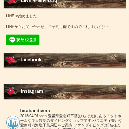
LINE ＠elh4431q
LINE＠始めました
LINEからお問い合わせ、ご予約可能ですのでご利用ください
facebook
instagram
hirabaedivers
2013/04/01open
愛媛県愛南町平碆(ひらばえ)にあるアットホ
ームな少人数制のダイビングショップです
バラエティ豊かな
愛南町内海塩子島周辺をご案内
ファンダイビングは6名様ま