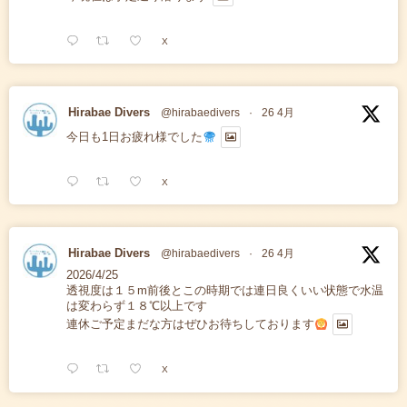
X
Hirabae Divers
@hirabaedivers
·
26 4月
今日も1日お疲れ様でした
X
Hirabae Divers
@hirabaedivers
·
26 4月
2026/4/25
透視度は１５m前後とこの時期では連日良くいい状態で水温
は変わらず１８℃以上です
連休ご予定まだな方はぜひお待ちしております
X