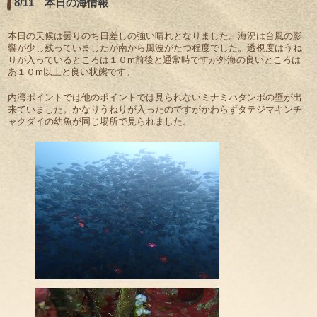
8/11 本日の海情報
本日の天候は曇りのち日差しの強い晴れとなりました。海況は台風の影
響が少し残っていましたが南から風波がたつ程度でした。透視度はうね
りが入っているところは１０m前後と通常時ですが外海の良いところは
あ１０m以上と良い状態です。
内湾ポイントでは他のポイントでは見られないミナミハタンポの壁が出
来ていました。かなりうねりが入ったのですがかわらずタテジマキンチ
ャクダイの幼魚が同じ場所で見られました。