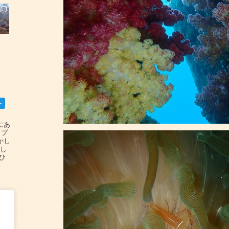
ー
碆にあ
ップ
かし
設し
#ひ