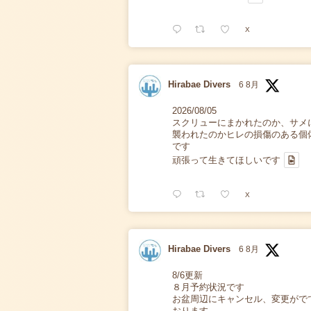
X
Hirabae Divers
6 8月
2026/08/05
スクリューにまかれたのか、サメ
襲われたのかヒレの損傷のある個
です
頑張って生きてほしいです
X
Hirabae Divers
6 8月
8/6更新
８月予約状況です
お盆周辺にキャンセル、変更がで
おります