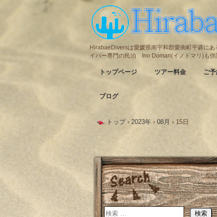
HirabaeDiversは愛媛県南宇和郡愛南町平
イバー専門の民泊 Ino Domari(イノドマリ)
トップページ
ツアー料金
ご予
ブログ
トップ
›
2023年
›
08月
›
15日