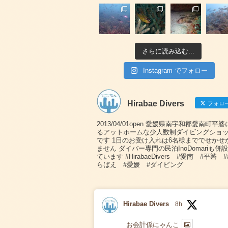
さらに読み込む...
Instagram でフォロー
Hirabae Divers
フォロ
2013/04/01open 愛媛県南宇和郡愛南町平
るアットホームな少人数制ダイビングショ
です 1日のお受け入れは6名様まででせかせ
ません ダイバー専門の民泊InoDomariも併
ています #HirabaeDivers #愛南 #平碆 
らばえ #愛媛 #ダイビング
Hirabae Divers
8h
お会計係にゃんこ