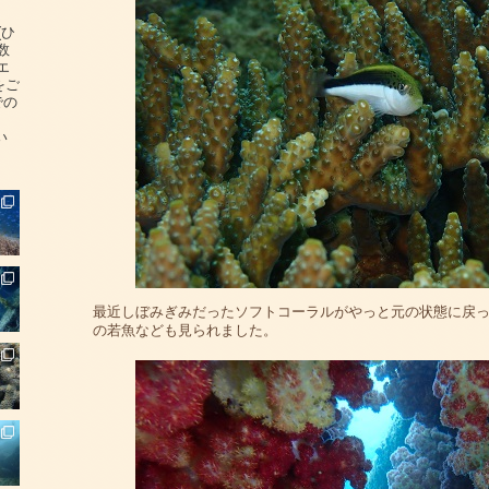
(ひ
数
エ
をご
での
い
最近しぼみぎみだったソフトコーラルがやっと元の状態に戻
の若魚なども見られました。