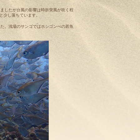
きましたが台風の影響は時折突風が吹く程
と少し落ちています。
した。浅場のサンゴではホシゴンべの若魚