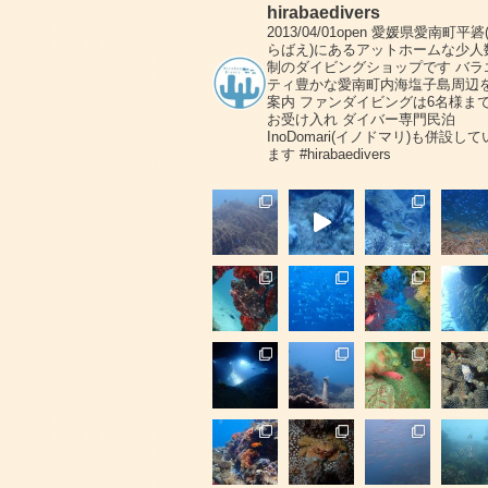
hirabaedivers
2013/04/01open
愛媛県愛南町平碆
らばえ)にあるアットホームな少人
制のダイビングショップです
バラ
ティ豊かな愛南町内海塩子島周辺
案内
ファンダイビングは6名様ま
お受け入れ
ダイバー専門民泊
InoDomari(イノドマリ)も併設して
ます
#hirabaedivers