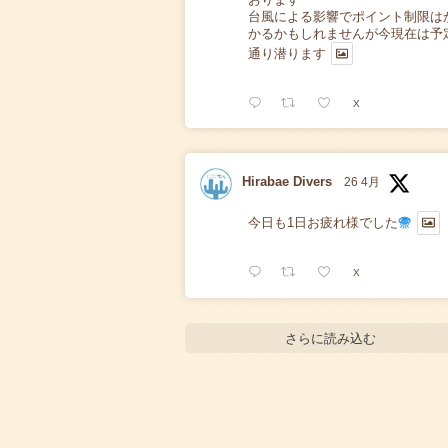
台風による影響でポイント制限は
かるかもしれませんが今現在は予
通り潜ります
X
Hirabae Divers
26 4月
今日も1日お疲れ様でした
X
さらに読み込む