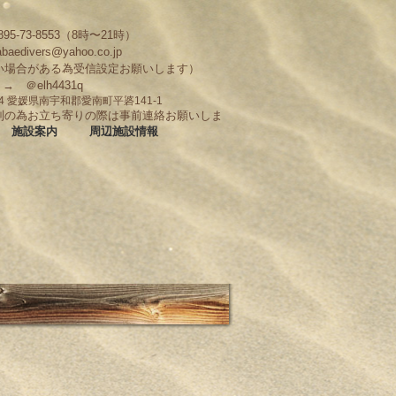
95-73-8553（8時〜21時）
abaedivers@yahoo.co.jp
い場合がある為受信設定お願いします）
D → ＠elh4431q
704 愛媛県南宇和郡愛南町平碆141-1
制の為お立ち寄りの際は事前連絡お願いしま
施設案内
周辺施設情報