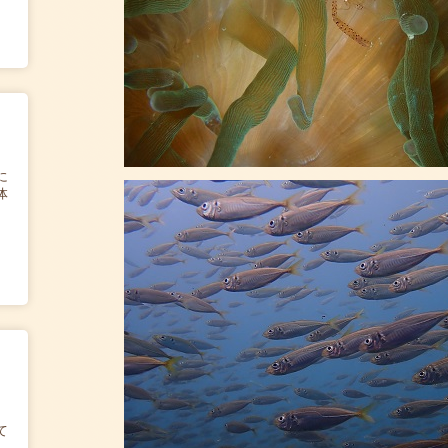
に
体
て