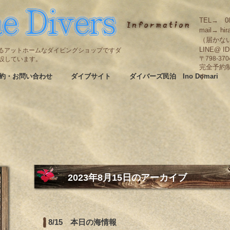
TEL→ 08
mail→ hir
（届かな
LINE@ I
碆にあるアットホームなダイビングショップですダ
も併設しています。
〒798-3
完全予約
約・お問い合わせ
ダイブサイト
ダイバーズ民泊 Ino Domari
す
2023年8月15日
のアーカイブ
8/15 本日の海情報