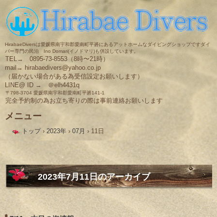
HirabaeDiversは愛媛県南宇和郡愛南町平碆にあるアットホームなダイビングショップですダイ
バー専門の民泊 Ino Domari(イノドマリ)も併設しています。
TEL→ 0895-73-8553（8時〜21時）
mail→ hirabaedivers@yahoo.co.jp
（届かない場合がある為受信設定お願いします）
LINE@ ID → ＠elh4431q
〒798-3704 愛媛県南宇和郡愛南町平碆141-1
完全予約制の為お立ち寄りの際は事前連絡お願いします
メニュー
コ
トップ
›
2023年
›
07月
›
11日
ン
テ
ン
ツ
へ
ス
2023年7月11日
のアーカイブ
キ
ッ
プ