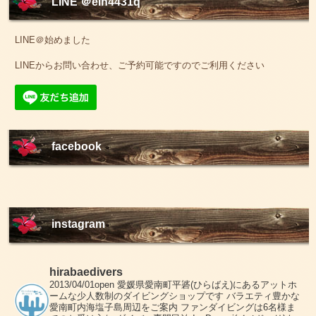
LINE ＠elh4431q
LINE＠始めました
LINEからお問い合わせ、ご予約可能ですのでご利用ください
facebook
instagram
hirabaedivers
2013/04/01open
愛媛県愛南町平碆(ひらばえ)にあるアットホ
ームな少人数制のダイビングショップです
バラエティ豊かな
愛南町内海塩子島周辺をご案内
ファンダイビングは6名様ま