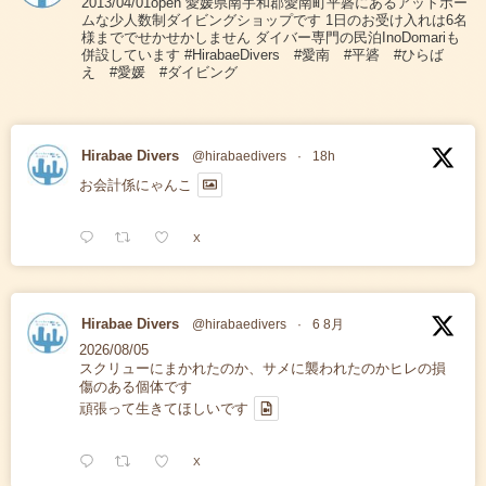
2013/04/01open 愛媛県南宇和郡愛南町平碆にあるアットホー
ムな少人数制ダイビングショップです 1日のお受け入れは6名
様まででせかせかしません ダイバー専門の民泊InoDomariも
併設しています #HirabaeDivers #愛南 #平碆 #ひらば
え #愛媛 #ダイビング
Hirabae Divers
@hirabaedivers
·
18h
お会計係にゃんこ
X
Hirabae Divers
@hirabaedivers
·
6 8月
2026/08/05
スクリューにまかれたのか、サメに襲われたのかヒレの損
傷のある個体です
頑張って生きてほしいです
X