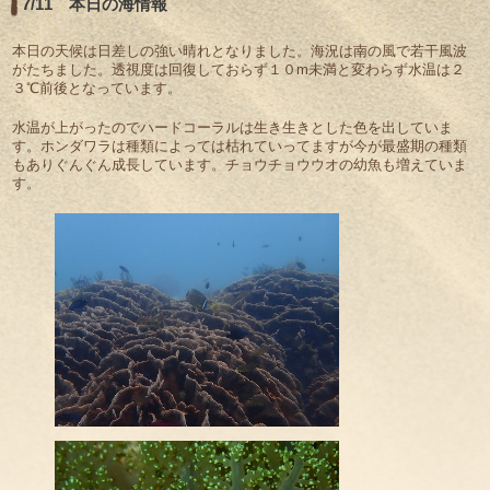
7/11 本日の海情報
本日の天候は日差しの強い晴れとなりました。海況は南の風で若干風波
がたちました。透視度は回復しておらず１０m未満と変わらず水温は２
３℃前後となっています。
水温が上がったのでハードコーラルは生き生きとした色を出していま
す。ホンダワラは種類によっては枯れていってますが今が最盛期の種類
もありぐんぐん成長しています。チョウチョウウオの幼魚も増えていま
す。