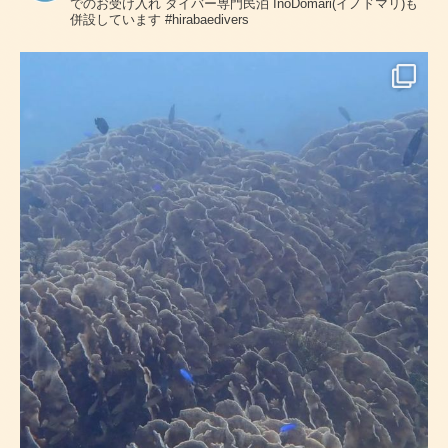
でのお受け入れ
ダイバー専門民泊 InoDomari(イノドマリ)も
併設しています
#hirabaedivers