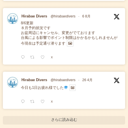
Hirabae Divers
@hirabaedivers
·
6 8月
8/6更新
８月予約状況です
お盆周辺にキャンセル、変更がでております
台風による影響でポイント制限はかかるかもしれませんが
今現在は予定通り潜ります
X
Hirabae Divers
@hirabaedivers
·
26 4月
今日も1日お疲れ様でした
X
さらに読み込む