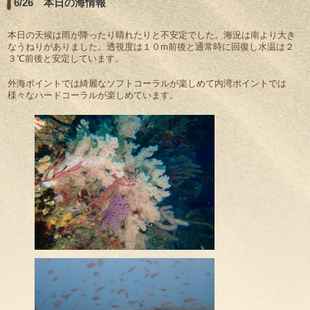
6/26 本日の海情報
本日の天候は雨が降ったり晴れたりと不安定でした。海況は南より大き
なうねりがありました。透視度は１０m前後と通常時に回復し水温は２
３℃前後と安定しています。
外海ポイントでは綺麗なソフトコーラルが楽しめて内湾ポイントでは
様々なハードコーラルが楽しめています。