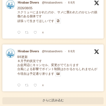
Hirabae Divers
@hirabaedivers
·
6 8月
2026/08/05
スクリューにまかれたのか、サメに襲われたのかヒレの損
傷のある個体です
頑張って生きてほしいです
X
Hirabae Divers
@hirabaedivers
·
6 8月
8/6更新
８月予約状況です
お盆周辺にキャンセル、変更がでております
台風による影響でポイント制限はかかるかもしれませんが
今現在は予定通り潜ります
X
さらに読み込む