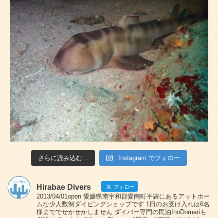
さらに読み込む...
Instagram でフォロー
Hirabae Divers
フォロー
2013/04/01open 愛媛県南宇和郡愛南町平碆にあるアットホー
ムな少人数制ダイビングショップです 1日のお受け入れは6名
様まででせかせかしません ダイバー専門の民泊InoDomariも