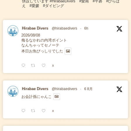
併設しています #HirabaeDivers #愛南 #平碆 #ひらば
え #愛媛 #ダイビング
Hirabae Divers
@hirabaedivers
·
6h
2026/08/08
侮るなかれの内湾ポイント
なんちゃってセノーテ
本日お魚びっしりでした
X
Hirabae Divers
@hirabaedivers
·
6 8月
お会計係にゃんこ
X