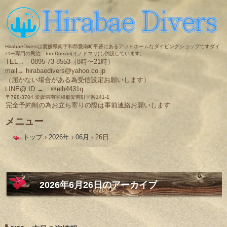
HirabaeDiversは愛媛県南宇和郡愛南町平碆にあるアットホームなダイビングショップですダイ
バー専門の民泊 Ino Domari(イノドマリ)も併設しています。
TEL→ 0895-73-8553（8時〜21時）
mail→ hirabaedivers@yahoo.co.jp
（届かない場合がある為受信設定お願いします）
LINE@ ID → ＠elh4431q
〒798-3704 愛媛県南宇和郡愛南町平碆141-1
完全予約制の為お立ち寄りの際は事前連絡お願いします
メニュー
コ
トップ
›
2026年
›
06月
›
26日
ン
テ
ン
ツ
へ
ス
2026年6月26日
のアーカイブ
キ
ッ
プ