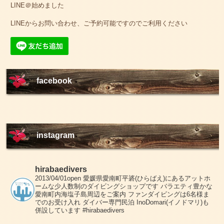
LINE＠始めました
LINEからお問い合わせ、ご予約可能ですのでご利用ください
facebook
instagram
hirabaedivers
2013/04/01open
愛媛県愛南町平碆(ひらばえ)にあるアットホ
ームな少人数制のダイビングショップです
バラエティ豊かな
愛南町内海塩子島周辺をご案内
ファンダイビングは6名様ま
でのお受け入れ
ダイバー専門民泊 InoDomari(イノドマリ)も
併設しています
#hirabaedivers