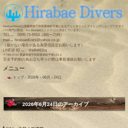
HirabaeDiversは愛媛県南宇和郡愛南町平碆にあるアットホームなダイビングショップですダイ
バー専門の民泊 Ino Domari(イノドマリ)も併設しています。
TEL→ 0895-73-8553（8時〜21時）
mail→ hirabaedivers@yahoo.co.jp
（届かない場合がある為受信設定お願いします）
LINE@ ID → ＠elh4431q
〒798-3704 愛媛県南宇和郡愛南町平碆141-1
完全予約制の為お立ち寄りの際は事前連絡お願いします
メニュー
コ
トップ
›
2026年
›
06月
›
24日
ン
テ
ン
ツ
へ
ス
2026年6月24日
のアーカイブ
キ
ッ
プ