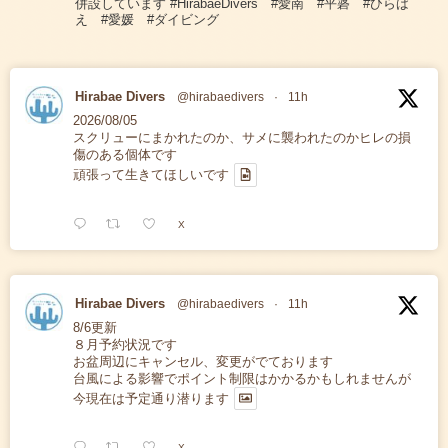
併設しています #HirabaeDivers #愛南 #平碆 #ひらば
え #愛媛 #ダイビング
Hirabae Divers
@hirabaedivers
·
11h
2026/08/05
スクリューにまかれたのか、サメに襲われたのかヒレの損
傷のある個体です
頑張って生きてほしいです
X
Hirabae Divers
@hirabaedivers
·
11h
8/6更新
８月予約状況です
お盆周辺にキャンセル、変更がでております
台風による影響でポイント制限はかかるかもしれませんが
今現在は予定通り潜ります
X