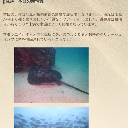
6/24 本日の海情報
本日の天候は台風と梅雨前線の影響で終日雨となりました。海況は南風
が時より強く吹きましたが問題なくツアーが行えました。透視度は白濁
りがあり１０m未満で水温は２３℃前後となっています。
マダラエイがずっと同じ場所に居たのでよく見ると数匹のクリナーシュ
リンプに体を掃除されているところでした。