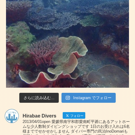
さらに読み込む...
Instagram でフォロー
Hirabae Divers
フォロー
2013/04/01open 愛媛県南宇和郡愛南町平碆にあるアットホー
ムな少人数制ダイビングショップです 1日のお受け入れは6名
様まででせかせかしません ダイバー専門の民泊InoDomariも