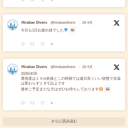
Hirabae Divers
@hirabaedivers
·
26 4月
今日も1日お疲れ様でした
X
Hirabae Divers
@hirabaedivers
·
26 4月
2026/4/25
透視度は１５m前後とこの時期では連日良くいい状態で水温
は変わらず１８℃以上です
連休ご予定まだな方はぜひお待ちしております
X
さらに読み込む