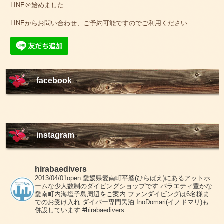
LINE＠始めました
LINEからお問い合わせ、ご予約可能ですのでご利用ください
facebook
instagram
hirabaedivers
2013/04/01open
愛媛県愛南町平碆(ひらばえ)にあるアットホ
ームな少人数制のダイビングショップです
バラエティ豊かな
愛南町内海塩子島周辺をご案内
ファンダイビングは6名様ま
でのお受け入れ
ダイバー専門民泊 InoDomari(イノドマリ)も
併設しています
#hirabaedivers