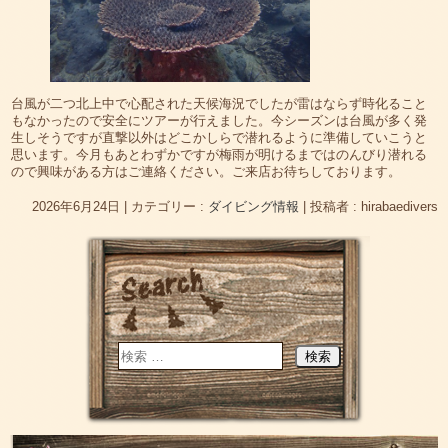
台風が二つ北上中で心配された天候海況でしたが雷はならず時化ること
もなかったので安全にツアーが行えました。今シーズンは台風が多く発
生しそうですが直撃以外はどこかしらで潜れるように準備していこうと
思います。今月もあとわずかですが梅雨が明けるまではのんびり潜れる
ので興味がある方はご連絡ください。ご来店お待ちしております。
2026年6月24日
|
カテゴリー :
ダイビング情報
|
投稿者 : hirabaedivers