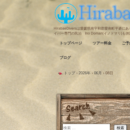
HirabaeDiversは愛媛県南宇和郡愛南町平
イバー専門の民泊 Ino Domari(イノドマリ)
トップページ
ツアー料金
ご予
ブログ
トップ
›
2026年
›
06月
›
08日