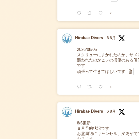
X
Hirabae Divers
6 8月
2026/08/05
スクリューにまかれたのか、サメ
襲われたのかヒレの損傷のある個
です
頑張って生きてほしいです
X
Hirabae Divers
6 8月
8/6更新
８月予約状況です
お盆周辺にキャンセル、変更がで
おります