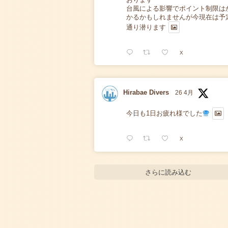
台風による影響でポイント制限は
かるかもしれませんが今現在は予
通り潜ります
X
Hirabae Divers
26 4月
今日も1日お疲れ様でした
X
さらに読み込む