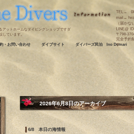
TEL→ 08
mail→ hir
（届かな
LINE@ I
碆にあるアットホームなダイビングショップですダ
も併設しています。
〒798-3
完全予約
約・お問い合わせ
ダイブサイト
ダイバーズ民泊 Ino Domari
す
2026年6月8日
のアーカイブ
6/8 本日の海情報