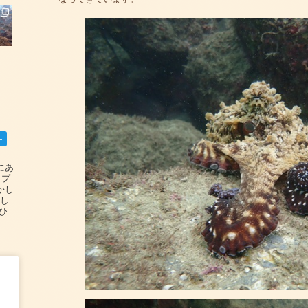
ー
碆にあ
ップ
かし
設し
#ひ