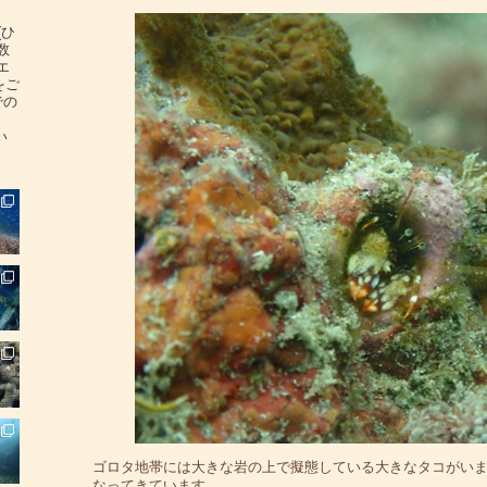
(ひ
数
エ
をご
での
い
ゴロタ地帯には大きな岩の上で擬態している大きなタコがい
なってきています。