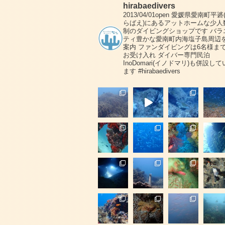
hirabaedivers
2013/04/01open
愛媛県愛南町平碆
らばえ)にあるアットホームな少人
制のダイビングショップです
バラ
ティ豊かな愛南町内海塩子島周辺
案内
ファンダイビングは6名様ま
お受け入れ
ダイバー専門民泊
InoDomari(イノドマリ)も併設して
ます
#hirabaedivers