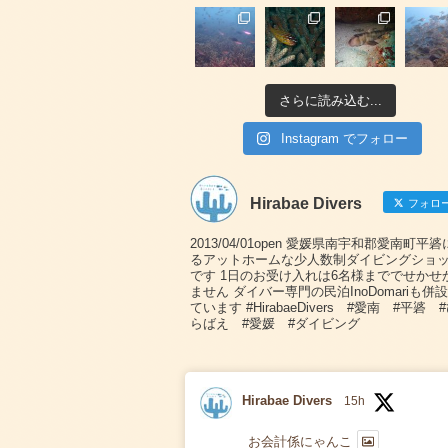
さらに読み込む...
Instagram でフォロー
Hirabae Divers
フォロ
2013/04/01open 愛媛県南宇和郡愛南町平
るアットホームな少人数制ダイビングショ
です 1日のお受け入れは6名様まででせかせ
ません ダイバー専門の民泊InoDomariも併
ています #HirabaeDivers #愛南 #平碆 
らばえ #愛媛 #ダイビング
Hirabae Divers
15h
お会計係にゃんこ