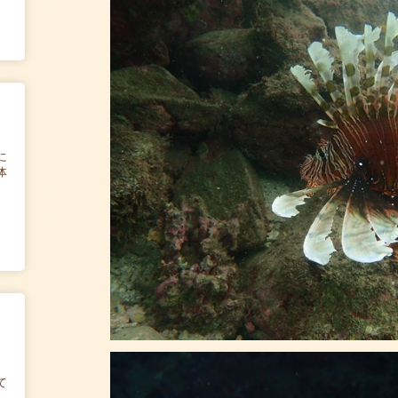
に
体
て