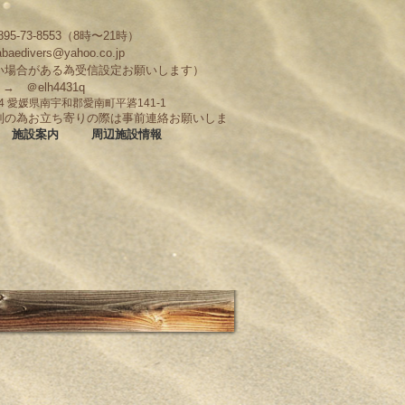
95-73-8553（8時〜21時）
abaedivers@yahoo.co.jp
い場合がある為受信設定お願いします）
D → ＠elh4431q
704 愛媛県南宇和郡愛南町平碆141-1
制の為お立ち寄りの際は事前連絡お願いしま
施設案内
周辺施設情報