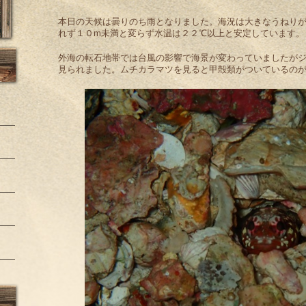
本日の天候は曇りのち雨となりました。海況は大きなうねり
れず１０m未満と変らず水温は２２℃以上と安定しています。
外海の転石地帯では台風の影響で海景が変わっていましたが
見られました。ムチカラマツを見ると甲殻類がついているの