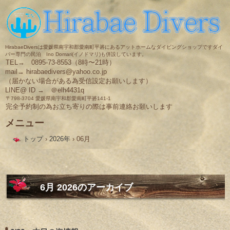
HirabaeDiversは愛媛県南宇和郡愛南町平碆にあるアットホームなダイビングショップですダイ
バー専門の民泊 Ino Domari(イノドマリ)も併設しています。
TEL→ 0895-73-8553（8時〜21時）
mail→ hirabaedivers@yahoo.co.jp
（届かない場合がある為受信設定お願いします）
LINE@ ID → ＠elh4431q
〒798-3704 愛媛県南宇和郡愛南町平碆141-1
完全予約制の為お立ち寄りの際は事前連絡お願いします
メニュー
コ
トップ
›
2026年
›
06月
ン
テ
ン
ツ
へ
ス
6月 2026
のアーカイブ
キ
ッ
プ