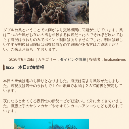
ダブル台風ということで大雨がふり交通機関に問題が生じています。風
は二つの台風がお互いの風を相殺する位置だったのでそれほど吹いてお
らず海況はうねりのみでポイント制限はありませんでした。明日は難し
いですが明後日日曜日は回復傾向なので興味がある方はご連絡くださ
い。ご来店お待ちしております。
2026年6月26日
|
カテゴリー :
ダイビング情報
|
投稿者 : hirabaedivers
6/25 本日の海情報
本日の天候は雨のち曇りとなりました。海況は南より風波がたちまし
た。透視度は若干のうねりで１０m未満で水温は２３℃前後と安定して
います。
夜になると出てくる夜行性の伊勢エビが勘違いして外に出てきていまし
た。擬態上手のサツマカサゴやオオモンカエルアンコウなども見られて
います。