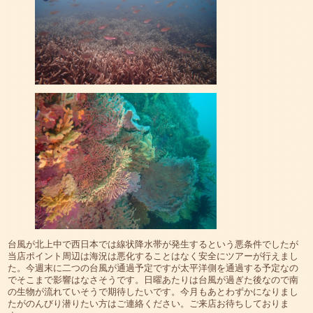
台風が北上中で西日本では線状降水帯が発生するという悪条件でしたが
当店ポイント周辺は海況は悪化することはなく安全にツアーが行えまし
た。今週末に二つの台風が通過予定ですが太平洋側を通過する予定なの
でそこまで影響はなさそうです。日曜あたりは台風が過ぎた後なので南
の生物が流れていそうで期待したいです。今月もあとわずかになりまし
たがのんびり潜りたい方はご連絡ください。ご来店お待ちしておりま