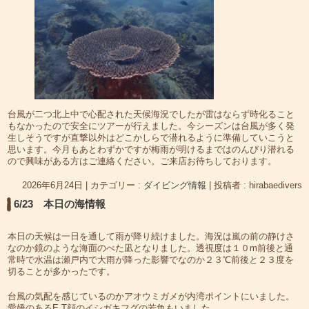
台風が二つ北上中で心配された天候海況でしたが雷はならず時化ること
もなかったので安全にツアーが行えました。今シーズンは台風が多く発
生しそうですが直撃以外はどこかしらで潜れるように準備していこうと
思います。今月もあとわずかですが梅雨が明けるまではのんびり潜れる
ので興味がある方はご連絡ください。ご来店お待ちしております。
2026年6月24日
|
カテゴリー :
ダイビング情報
|
投稿者 : hirabaedivers
6/23 本日の海情報
本日の天候は一日を通して雨が降り続けました。海況は嵐の前の静けさ
なのか鏡のような海面のべた凪となりました。透視度は１０m前後と通
常時で水温は瀬戸内で大雨が降った影響でなのか２３℃前後と２３度を
切ることが多かったです。
台風の気配を感じているのかアオウミガメが内湾ポイントにいました。
愛嬌のあるE.T顔のイシガキフグの若魚もいました。