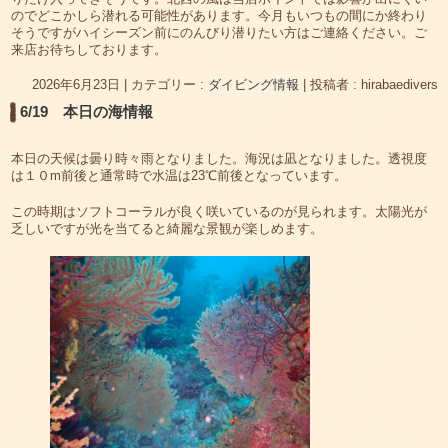
のでどこかしら潜れる可能性があります。今月もいつもの間にか終わり
そうですがハイシーズン前にのんびり潜りたい方はご連絡ください。ご
来店お待ちしております。
2026年6月23日
|
カテゴリー :
ダイビング情報
|
投稿者 : hirabaedivers
6/19 本日の海情報
本日の天候は曇り時々雨となりました。海況は凪となりました。透視度
は１０m前後と通常時で水温は23℃前後となっています。
この時期はソフトコーラルが良く咲いているのが見られます。太陽光が
乏しいですが光を当てると綺麗な景観が楽しめます。