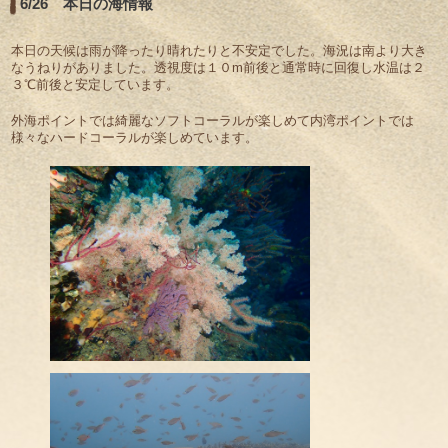
6/26 本日の海情報
本日の天候は雨が降ったり晴れたりと不安定でした。海況は南より大き
なうねりがありました。透視度は１０m前後と通常時に回復し水温は２
３℃前後と安定しています。
外海ポイントでは綺麗なソフトコーラルが楽しめて内湾ポイントでは
様々なハードコーラルが楽しめています。