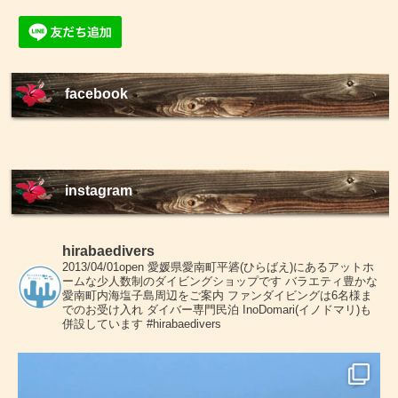
facebook
instagram
hirabaedivers
2013/04/01open
愛媛県愛南町平碆(ひらばえ)にあるアットホ
ームな少人数制のダイビングショップです
バラエティ豊かな
愛南町内海塩子島周辺をご案内
ファンダイビングは6名様ま
でのお受け入れ
ダイバー専門民泊 InoDomari(イノドマリ)も
併設しています
#hirabaedivers