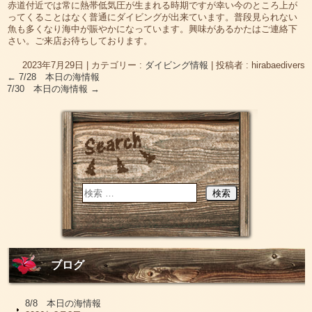
赤道付近では常に熱帯低気圧が生まれる時期ですが幸い今のところ上が
ってくることはなく普通にダイビングが出来ています。普段見られない
魚も多くなり海中が賑やかになっています。興味があるかたはご連絡下
さい。ご来店お待ちしております。
2023年7月29日
|
カテゴリー :
ダイビング情報
|
投稿者 : hirabaedivers
←
7/28 本日の海情報
7/30 本日の海情報
→
ブログ
8/8 本日の海情報