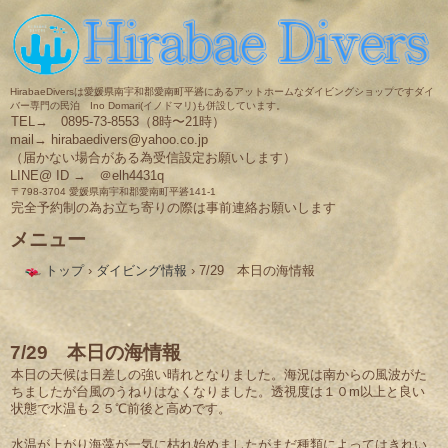
HirabaeDiversは愛媛県南宇和郡愛南町平碆にあるアットホームなダイビングショップですダイ
バー専門の民泊 Ino Domari(イノドマリ)も併設しています。
TEL→ 0895-73-8553（8時〜21時）
mail→ hirabaedivers@yahoo.co.jp
（届かない場合がある為受信設定お願いします）
LINE@ ID → ＠elh4431q
〒798-3704 愛媛県南宇和郡愛南町平碆141-1
完全予約制の為お立ち寄りの際は事前連絡お願いします
メニュー
コ
トップ
›
ダイビング情報
›
7/29 本日の海情報
ン
テ
ン
ツ
へ
7/29 本日の海情報
ス
本日の天候は日差しの強い晴れとなりました。海況は南からの風波がた
キ
ちましたが台風のうねりはなくなりました。透視度は１０m以上と良い
ッ
状態で水温も２５℃前後と高めです。
プ
水温が上がり海藻が一気に枯れ始めましたがまだ種類によってはきれい