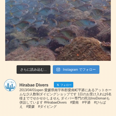
さらに読み込む...
Instagram でフォロー
Hirabae Divers
フォロー
2013/04/01open 愛媛県南宇和郡愛南町平碆にあるアットホー
ムな少人数制ダイビングショップです 1日のお受け入れは6名
様まででせかせかしません ダイバー専門の民泊InoDomariも
併設しています #HirabaeDivers #愛南 #平碆 #ひらば
え #愛媛 #ダイビング