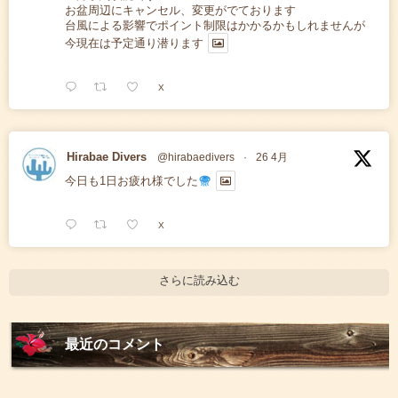
お盆周辺にキャンセル、変更がでております
台風による影響でポイント制限はかかるかもしれませんが
今現在は予定通り潜ります
X
Hirabae Divers
@hirabaedivers
·
26 4月
今日も1日お疲れ様でした
X
さらに読み込む
最近のコメント