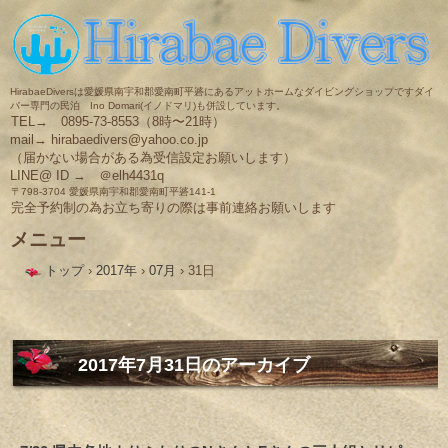
HirabaeDiversは愛媛県南宇和郡愛南町平碆にあるアットホームなダイビングショップですダイ
バー専門の民泊 Ino Domari(イノドマリ)も併設しています。
TEL→ 0895-73-8553（8時〜21時）
mail→ hirabaedivers@yahoo.co.jp
（届かない場合がある為受信設定お願いします）
LINE@ ID → ＠elh4431q
〒798-3704 愛媛県南宇和郡愛南町平碆141-1
完全予約制の為お立ち寄りの際は事前連絡お願いします
メニュー
コ
トップ
›
2017年
›
07月
›
31日
ン
テ
ン
ツ
へ
ス
2017年7月31日
のアーカイブ
キ
ッ
プ