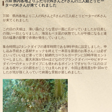
7/30 県内各地よりふたりのNさんとFさんの三人組とリピー
ターのKさんが来てくれました
7/30 県内各地より二人のNさんとFさんの三人組とリピーターのKさん
が来てくれました
この日の天候は、薄い靄のような雲が一面に広がっていましたが日差し
の強い一日となりました。海況もベタ凪の状態でしたが午後になると連
日の猛暑の影響で赤潮が発生していました。
集合時間は2タンクダイブの通常時間である9時半頃に設定しました。申
し込み手続きと器材チェックを終えて一本目を新規のお客さんには必ず
といっていいほど潜って頂く鯖網代コーラルガーデンに10時半前エント
リーしました。最大水深が15ｍほどなのでブランクダイバーやビギナー
ダイバーのチェックダイブにも使われるポイントですがヒラバエのロゴ
にある枝サンゴの群生がここでは見られます。今回は透視度が8~10ｍで
したが光が強く入っていて綺麗な景観が楽しめました。