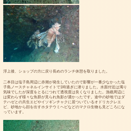
浮上後、ショップの方に戻り長めのランチ休憩を取りました。
二本目は塩子島周辺に赤潮が発生していたので影響が一番少なかった塩
子島ノースチャネルインサイトで1時過ぎに潜りました。水面付近は濁り
気味でしたが深度をとるにつれて透視度は良くなりました。漁礁周辺に
は変わらず様々な魚群が見られ魚影が濃かったです。途中の砂地ではダ
テハゼとの共生エビやイソギンチャクに居ついているオドリカクレエ
ビ、砂地から顔を出すホタテウミヘビなどのマクロ生物も見どころにな
っています。