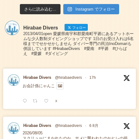
さらに読み込む...
Instagram でフォロー
Hirabae Divers
フォロー
2013/04/01open 愛媛県南宇和郡愛南町平碆にあるアットホー
ムな少人数制ダイビングショップです 1日のお受け入れは6名
様まででせかせかしません ダイバー専門の民泊InoDomariも
併設しています #HirabaeDivers #愛南 #平碆 #ひらば
え #愛媛 #ダイビング
Hirabae Divers
@hirabaedivers
·
17h
お会計係にゃんこ
X
Hirabae Divers
@hirabaedivers
·
6 8月
2026/08/05
スクリューにまかれたのか、サメに襲われたのかヒレの損