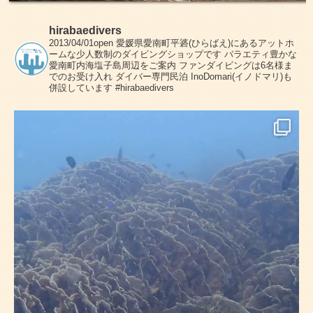
hirabaedivers
2013/04/01open
愛媛県愛南町平碆(ひらばえ)にあるアットホ
ームな少人数制のダイビングショップです
バラエティ豊かな
愛南町内海塩子島周辺をご案内
ファンダイビングは6名様ま
でのお受け入れ
ダイバー専門民泊 InoDomari(イノドマリ)も
併設しています
#hirabaedivers