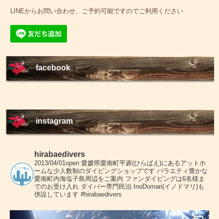
LINEからお問い合わせ、ご予約可能ですのでご利用ください
facebook
instagram
hirabaedivers
2013/04/01open
愛媛県愛南町平碆(ひらばえ)にあるアットホ
ームな少人数制のダイビングショップです
バラエティ豊かな
愛南町内海塩子島周辺をご案内
ファンダイビングは6名様ま
でのお受け入れ
ダイバー専門民泊 InoDomari(イノドマリ)も
併設しています
#hirabaedivers