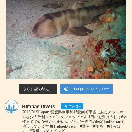
さらに読み込む...
Instagram でフォロー
Hirabae Divers
フォロー
2013/04/01open 愛媛県南宇和郡愛南町平碆にあるアットホー
ムな少人数制ダイビングショップです 1日のお受け入れは6名
様まででせかせかしません ダイバー専門の民泊InoDomariも
併設しています #HirabaeDivers #愛南 #平碆 #ひらば
え #愛媛 #ダイビング