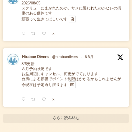
2026/08/05
スクリューにまかれたのか、サメに襲われたのかヒレの損
傷のある個体です
頑張って生きてほしいです
X
Hirabae Divers
@hirabaedivers
·
6 8月
8/6更新
８月予約状況です
お盆周辺にキャンセル、変更がでております
台風による影響でポイント制限はかかるかもしれませんが
今現在は予定通り潜ります
X
さらに読み込む