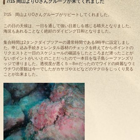
7/15 岡山よりOさんグループが来てくれました
7/15 岡山よりOさんグループがリピートしてくれました。
この日の天候は、一日を通して強い日差しを感じる晴天となりました。
海況もあれることなく絶好のダイビング日和となりました。
集合時間は2タンクダイブツアーの通常時間である9時半に設定しまし
た。申し込み手続きとレンタル器材のチェックを終えてからポイントの
リクエストと一日のスケジュールの確認をしたところまだ潜ったことが
ないポイントがいいとのことだったので一本目を塩子島シーファンズリ
ッジで潜りました。透視度が悪く５～8ｍだったのでワイドの綺麗なウミ
ウチワの景観は今一でしたがカサゴやエビなどのマクロをじっくり見る
ことが出来ました。