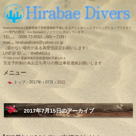
HirabaeDiversは愛媛県南宇和郡愛南町平碆にあるアットホームなダイビングショップですダイ
バー専門の民泊 Ino Domari(イノドマリ)も併設しています。
TEL→ 0895-73-8553（8時〜21時）
mail→ hirabaedivers@yahoo.co.jp
（届かない場合がある為受信設定お願いします）
LINE@ ID → ＠elh4431q
〒798-3704 愛媛県南宇和郡愛南町平碆141-1
完全予約制の為お立ち寄りの際は事前連絡お願いします
メニュー
コ
トップ
›
2017年
›
07月
›
15日
ン
テ
ン
ツ
へ
ス
2017年7月15日
のアーカイブ
キ
ッ
プ