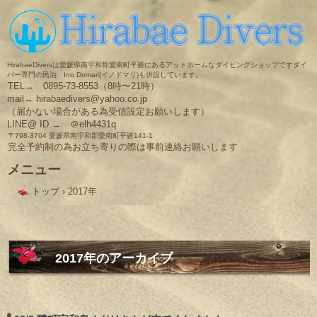
HirabaeDiversは愛媛県南宇和郡愛南町平碆にあるアットホームなダイビングショップですダイ
バー専門の民泊 Ino Domari(イノドマリ)も併設しています。
TEL→ 0895-73-8553（8時〜21時）
mail→ hirabaedivers@yahoo.co.jp
（届かない場合がある為受信設定お願いします）
LINE@ ID → ＠elh4431q
〒798-3704 愛媛県南宇和郡愛南町平碆141-1
完全予約制の為お立ち寄りの際は事前連絡お願いします
メニュー
コ
トップ
›
2017年
ン
テ
ン
ツ
へ
ス
2017
年のアーカイブ
キ
ッ
プ