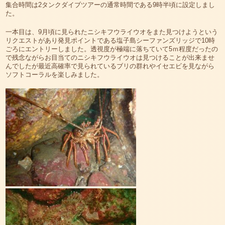
集合時間は2タンクダイブツアーの通常時間である9時半頃に設定しまし
た。
一本目は、9月頃に見られたニシキフウライウオをまた見つけようという
リクエストがあり発見ポイントである塩子島シーファンズリッジで10時
ごろにエントリーしました。透視度が極端に落ちていて5ｍ程度だったの
で残念ながらお目当てのニシキフウライウオは見つけることが出来ませ
んでしたが最近高確率で見られているブリの群れやイセエビを見ながら
ソフトコーラルを楽しみました。