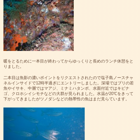
暖をとるために一本目が終わってからゆっくりと長めのランチ休憩をと
りました。
二本目は魚影の濃いポイントをリクエストされたので塩子島ノースチャ
ネルインサイドで12時半過ぎにエントリーしました。深場ではブリの若
魚やイサキ、中層ではマアジ、ミナミハタンポ、水面付近ではキビナ
ゴ、クロホシイシモチなどの大群が見られました。水温が20℃をきって
下がってきましたがツノダシなどの熱帯性の魚はまだ見らています。