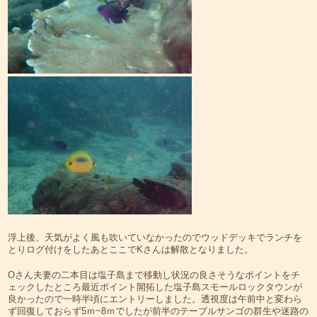
浮上後、天気がよく風も吹いていなかったのでウッドデッキでランチを
とりログ付けをしたあとここでKさんは解散となりました。
Oさん夫妻の二本目は塩子島まで移動し状況の良さそうなポイントをチ
ェックしたところ最近ポイント開拓した塩子島スモールロックタウンが
良かったので一時半頃にエントリーしました。透視度は午前中と変わら
ず回復しておらず5ｍ~8ｍでしたが前半のテーブルサンゴの群生や迷路の