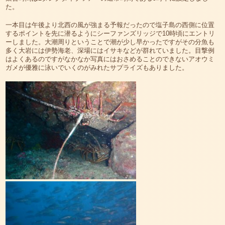
た。
一本目は午後より北西の風が強まる予報だったので塩子島の西側に位置
するポイントを先に潜るようにシーファンズリッジで10時頃にエントリ
ーしました。大潮周りということで潮が少し早かったですがその分魚も
多く大岩には伊勢海老、深場にはイサキなどが群れていました。目撃例
はよくあるのですがなかなか写真にはおさめることのできないアオウミ
ガメが優雅に泳いでいくのがみれたサプライズもありました。