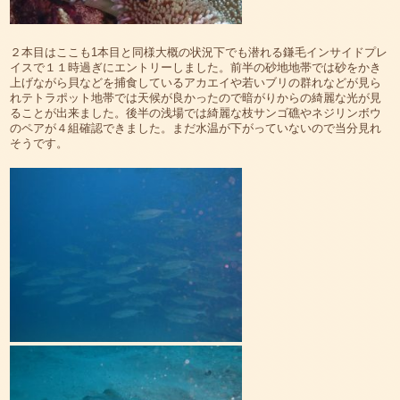
２本目はここも1本目と同様大概の状況下でも潜れる鎌毛インサイドプレ
イスで１１時過ぎにエントリーしました。前半の砂地地帯では砂をかき
上げながら貝などを捕食しているアカエイや若いブリの群れなどが見ら
れテトラポット地帯では天候が良かったので暗がりからの綺麗な光が見
ることが出来ました。後半の浅場では綺麗な枝サンゴ礁やネジリンボウ
のペアが４組確認できました。まだ水温が下がっていないので当分見れ
そうです。