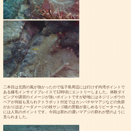
二本目は北西の風が強かったので塩子島周辺には行けず内湾ポイントで
ある鎌毛インサイドプレイスで12時頃にエントリーしました。体験ダイ
ビングや講習のイメージが強いポイントですが砂地にはネジリンボウの
ペアが何組も見られテトラポット付近ではカンパチやマアジなどの魚群
がおりほぼノーダメージの枝サンゴ礁の景観が楽しめるリピーターさん
には人気のポイントです。今回は群れの濃いマアジの群れが壁のように
見られました。