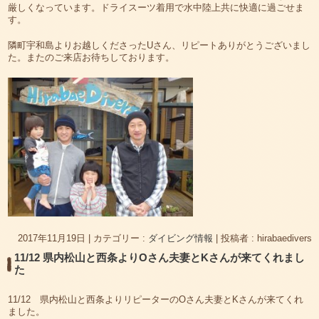
厳しくなっています。ドライスーツ着用で水中陸上共に快適に過ごせま
す。
隣町宇和島よりお越しくださったUさん、リピートありがとうございまし
た。またのご来店お待ちしております。
2017年11月19日
|
カテゴリー :
ダイビング情報
|
投稿者 : hirabaedivers
11/12 県内松山と西条よりOさん夫妻とKさんが来てくれまし
た
11/12 県内松山と西条よりリピーターのOさん夫妻とKさんが来てくれ
ました。