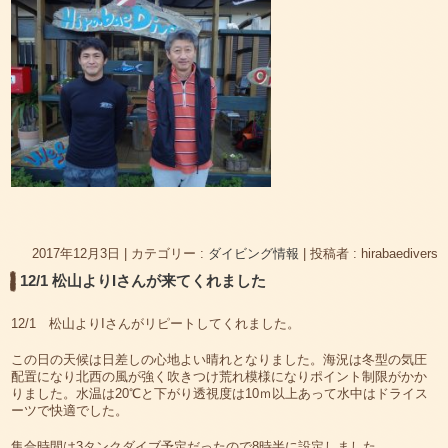
2017年12月3日
|
カテゴリー :
ダイビング情報
|
投稿者 : hirabaedivers
12/1 松山よりIさんが来てくれました
12/1 松山よりIさんがリピートしてくれました。
この日の天候は日差しの心地よい晴れとなりました。海況は冬型の気圧
配置になり北西の風が強く吹きつけ荒れ模様になりポイント制限がかか
りました。水温は20℃と下がり透視度は10ｍ以上あって水中はドライス
ーツで快適でした。
集合時間は3タンクダイブ予定だったので8時半に設定しました。