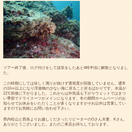
ツアー終了後、ログ付けをして談笑をしたあと4時半頃に解散となりまし
た。
この時期にしては珍しく濁りが抜けず透視度が回復していません。通常
の10ｍ以上になり浮遊物の少ない海に戻ること祈るばかりです。水温が
22℃前後に下がりました。これからは外気温も下がりウェットではきつ
い季節でドライスーツがメインになります。冬の期間ホームページのお
知らせでお休みをいただくことが多くなりますがそれ以外は営業してい
ますのでお気軽にお問い合わせ下さい。
県内松山と西条よりお越しくださったリピーターのOさん夫妻、Kさん、
ありがとうございました。またのご来店お待ちしております。