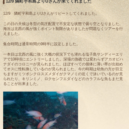
12/9 隣町宇和島よりUさんが来てくれました
12/9 隣町宇和島よりUさんがリピートしてくれました。
この日の天候は冬型の気圧配置で不安定な状態で曇り空となりました。
海況は北西の風が強くポイント制限がありましたが問題なくツアーを行
えました。
集合時間は通常時間の9時半に設定しました。
一本目は北西の風に強く大概の状況下でも潜れる塩子島サンディーエリ
アで10時頃にエントリーしました。深場の漁礁では変わらずアカオビハ
ナダイのコロニーが見られました。ほぼすべての個体に薄い帯が出始め
てオスに性転換しているのが見られました。今の時期は幼魚の方が目立
ちますがミツボシクロスズメダイがクマノミの近くで泳いでいるのが見
られたり、キリンミノ、ロクセンフエダイなどのカラフルな魚もまだ見
ることが出来ました。