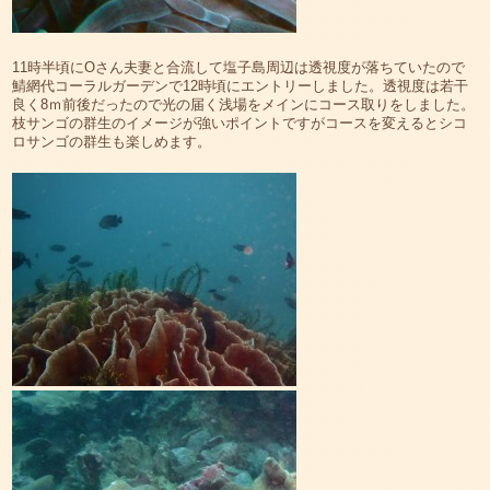
11時半頃にOさん夫妻と合流して塩子島周辺は透視度が落ちていたので
鯖網代コーラルガーデンで12時頃にエントリーしました。透視度は若干
良く8ｍ前後だったので光の届く浅場をメインにコース取りをしました。
枝サンゴの群生のイメージが強いポイントですがコースを変えるとシコ
ロサンゴの群生も楽しめます。