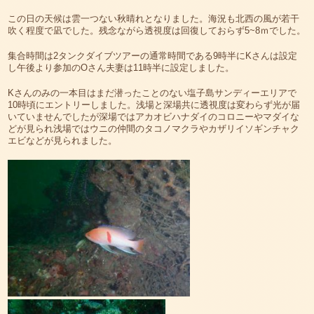
この日の天候は雲一つない秋晴れとなりました。海況も北西の風が若干
吹く程度で凪でした。残念ながら透視度は回復しておらず5~8ｍでした。
集合時間は2タンクダイブツアーの通常時間である9時半にKさんは設定
し午後より参加のOさん夫妻は11時半に設定しました。
Kさんのみの一本目はまだ潜ったことのない塩子島サンディーエリアで
10時頃にエントリーしました。浅場と深場共に透視度は変わらず光が届
いていませんでしたが深場ではアカオビハナダイのコロニーやマダイな
どが見られ浅場ではウニの仲間のタコノマクラやカザリイソギンチャク
エビなどが見られました。