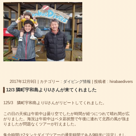
2017年12月9日
|
カテゴリー :
ダイビング情報
|
投稿者 : hirabaedivers
12/3 隣町宇和島よりUさんが来てくれました
125/3 隣町宇和島よりUさんがリピートしてくれました。
この日の天候は午前中は曇り空でしたが時間が経つにつれて晴れ間が広
がりました。海況は午前中はベタ凪状態で午後に連れて北西の風が強ま
りましたが問題なくツアーが行えました。
集合時間は2タンクダイブツアーの通常時間である9時半に設定しまし