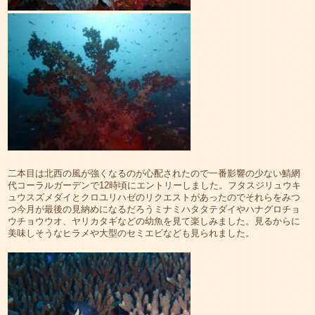
二本目は北西の風が強くなるのが心配されたので一番影響の少ない鯖網
代コーラルガーデンで12時頃にエントリーしました。フタスジリュウキ
ュウスズメダイとクロユリハゼのリクエストがあったのでそれらをみつ
つ今月が最後の見納めになるだろうミナミハタタテダイやハナグロチョ
ウチョウウオ、ヤリカタギなどの幼魚を見て楽しみました。見るからに
美味しそうなヒラメや大型のセミエビなども見られました。