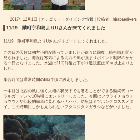
2017年12月1日
|
カテゴリー :
ダイビング情報
|
投稿者 : hirabaedivers
11/19 隣町宇和島よりUさんが来てくれました
11/19 隣町宇和島よりUさんがリピートしてくれました。
この日の天候は朝方小雨が降っていましたが徐々に回復し時折晴れ間が
見られました。海況は寒気による北西の風が強まりポイント制限のかか
る一日となりました。水温は21℃前後と下がり透視度は10ｍ以上ありま
した。
集合時間は通常時間の9時半頃に設定しました。
一本目は北西の風に強く大概の状況下でも潜ることができる鯖網代コー
ラルガーデンで10時頃にエントリーしました。今回はフウライチョウチ
ョウウオや比較的簡単に見れるハナハゼ、幼魚はミツボシクロスズメダ
イ、この時期にしかも見られないフタスジタマガラシなどがいました。