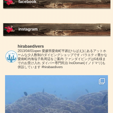
facebook
instagram
hirabaedivers
2013/04/01open
愛媛県愛南町平碆(ひらばえ)にあるアットホ
ームな少人数制のダイビングショップです
バラエティ豊かな
愛南町内海塩子島周辺をご案内
ファンダイビングは6名様ま
でのお受け入れ
ダイバー専門民泊 InoDomari(イノドマリ)も
併設しています
#hirabaedivers