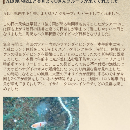
7/18 県内松山と香川よりOさんグループが来てくれました
7/18 県内中予と香川よりOさんグループがリピートしてくれました。
この日の天候は早朝より強く雨が降る時間帯もありましたがツアー中に
は雨も上がり連日の猛暑と違って日差しが弱まって過ごしやすい一日と
なりました。海況もベタ凪状態でダイビング日和となりました。
集合時間は、今回のツアー内容がファンダイビングを一本午前中に潜っ
た後にランチ休憩をして1時よりスノーケリングを小一時間し、体験とフ
ァンの混合ダイビングを最後にしたいとのことだったので10時頃に設定
しました。一本目は午前中に光が差し込む塩子島サンディーエリアに11
時前頃エントリーしました。ここの見どころである25ｍ付近の漁礁には
アカオビハナダイのオスが婚姻色になっており綺麗な姿が見れました。
この時期になるとこの漁礁に大型のアオリイカが産卵に来るのですが今
回も2ペアが産卵をしているのが確認できました。浅瀬のゴロタ地帯では
魚が増えてきておりアジ、イサキ、クロホシイシモチなどの魚群も楽し
めました。