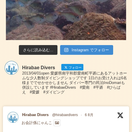
さらに読み込む...
Instagram でフォロー
Hirabae Divers
フォロー
2013/04/01open 愛媛県南宇和郡愛南町平碆にあるアットホー
ムな少人数制ダイビングショップです 1日のお受け入れは6名
様まででせかせかしません ダイバー専門の民泊InoDomariも
併設しています #HirabaeDivers #愛南 #平碆 #ひらば
え #愛媛 #ダイビング
Hirabae Divers
@hirabaedivers
·
6 8月
お会計係にゃんこ