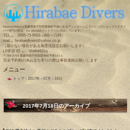
HirabaeDiversは愛媛県南宇和郡愛南町平碆にあるアットホームなダイビングショップですダイ
バー専門の民泊 Ino Domari(イノドマリ)も併設しています。
TEL→ 0895-73-8553（8時〜21時）
mail→ hirabaedivers@yahoo.co.jp
（届かない場合がある為受信設定お願いします）
LINE@ ID → ＠elh4431q
〒798-3704 愛媛県南宇和郡愛南町平碆141-1
完全予約制の為お立ち寄りの際は事前連絡お願いします
メニュー
コ
トップ
›
2017年
›
07月
›
18日
ン
テ
ン
ツ
へ
ス
2017年7月18日
のアーカイブ
キ
ッ
プ