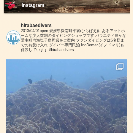
instagram
hirabaedivers
2013/04/01open
愛媛県愛南町平碆(ひらばえ)にあるアットホ
ームな少人数制のダイビングショップです
バラエティ豊かな
愛南町内海塩子島周辺をご案内
ファンダイビングは6名様ま
でのお受け入れ
ダイバー専門民泊 InoDomari(イノドマリ)も
併設しています
#hirabaedivers