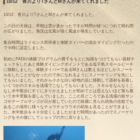
10/12 香川よりTさんとMさんが来てくれました
10/12 香川よりTさんとMさんが来てくれました。
この日の天候は、早朝は雲が多かったですが時間が経つにつれて晴れ間
が広がりました。海況は北風が強く風波が発生していました。
集合時間はライセンス所持者と体験ダイバーの混合ダイビングだったの
で９時に設定しました。
初めにPADIの体験プログラムの冊子をもとに知識をつけてもらい器材チ
ェックをしたあと体験ダイビングポイントである塩子島スモールビーチ
に移動しました。体験ダイバーであるMさんは数えるほどしかスノーケ
ルをしたことがなかったので水になれるようにスノーケリングを先にし
てもらいました。それから小さな白い砂地の浜に移動して器材を装着し
いくつかのスキルを浅場でこなしてもらいました。スキルをなんなくこ
なし水中散歩にすぐにきりかえましたが初めてとは思えないほど落ち着
いて水中景観を楽しんでいました。ここの見どころである浅場の枝サン
ゴやテーブルサンゴが日が差していたので綺麗に見られ幼魚の住処でも
あるこの場所に様々なチョウチョウウオの幼魚も見ることができまし
た。水中散歩を４０分近くしましたがまだ時間があったのでスノーケリ
ングをその後にしてショップの方に戻りました。