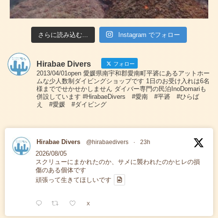
さらに読み込む...
Instagram でフォロー
Hirabae Divers
フォロー
2013/04/01open 愛媛県南宇和郡愛南町平碆にあるアットホー
ムな少人数制ダイビングショップです 1日のお受け入れは6名
様まででせかせかしません ダイバー専門の民泊InoDomariも
併設しています #HirabaeDivers #愛南 #平碆 #ひらば
え #愛媛 #ダイビング
Hirabae Divers
@hirabaedivers
·
23h
2026/08/05
スクリューにまかれたのか、サメに襲われたのかヒレの損
傷のある個体です
頑張って生きてほしいです
X