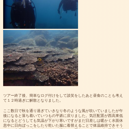
ツアー終了後、簡単なログ付けをして談笑をしたあと昼食のことも考え
て１２時過ぎに解散となりました。
ここ数日で秋を通り過ぎていきなり冬のような風が吹いていましたが午
後になると落ち着いていつもの平碆に戻りました。気圧配置が西高東低
になるとどうしても気温が下がり寒いですがまだ日差しは暖かく水面休
息中に日向ぼっこをしたり乾いた服に着替えることで体温維持できそう