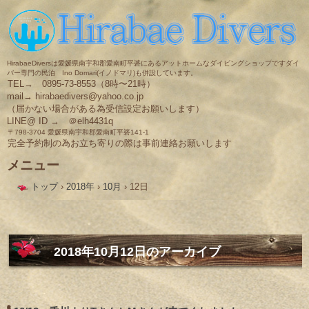
HirabaeDiversは愛媛県南宇和郡愛南町平碆にあるアットホームなダイビングショップですダイ
バー専門の民泊 Ino Domari(イノドマリ)も併設しています。
TEL→ 0895-73-8553（8時〜21時）
mail→ hirabaedivers@yahoo.co.jp
（届かない場合がある為受信設定お願いします）
LINE@ ID → ＠elh4431q
〒798-3704 愛媛県南宇和郡愛南町平碆141-1
完全予約制の為お立ち寄りの際は事前連絡お願いします
メニュー
コ
トップ
›
2018年
›
10月
›
12日
ン
テ
ン
ツ
へ
ス
2018年10月12日
のアーカイブ
キ
ッ
プ