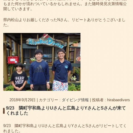
もまた何かが流れついているかもしれません。また随時発見次第情報公
開していきます。
県内松山よりお越しくださったNさん、リピートありがとうございまし
た。
2018年9月29日
|
カテゴリー :
ダイビング情報
|
投稿者 : hirabaedivers
9/23 隣町宇和島よりUさんと広島よりYさんとSさんが来て
くれました
9/23 隣町宇和島よりUさんと広島よりYさんとSさんがリピートしてく
れました。