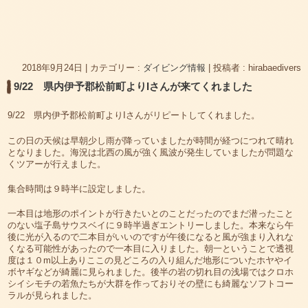
2018年9月24日
|
カテゴリー :
ダイビング情報
|
投稿者 : hirabaedivers
9/22 県内伊予郡松前町よりIさんが来てくれました
9/22 県内伊予郡松前町よりIさんがリピートしてくれました。
この日の天候は早朝少し雨が降っていましたが時間が経つにつれて晴れ
となりました。海況は北西の風が強く風波が発生していましたが問題な
くツアーが行えました。
集合時間は９時半に設定しました。
一本目は地形のポイントが行きたいとのことだったのでまだ潜ったこと
のない塩子島サウスベイに９時半過ぎエントリーしました。本来なら午
後に光が入るので二本目がいいのですが午後になると風が強まり入れな
くなる可能性があったので一本目に入りました。朝一ということで透視
度は１０m以上ありここの見どころの入り組んだ地形についたホヤやイ
ボヤギなどが綺麗に見られました。後半の岩の切れ目の浅場ではクロホ
シイシモチの若魚たちが大群を作っておりその壁にも綺麗なソフトコー
ラルが見られました。