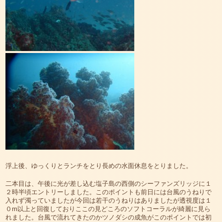
浮上後、ゆっくりとランチをとり長めの水面休息をとりました。
二本目は、午後に光が差し込む塩子島の西側のシーファンズリッジに１
２時半頃エントリーしました。このポイントも前日には台風のうねりで
入れず濁っていましたが今回は若干のうねりはありましたが透視度は１
０m以上と回復しておりここの見どころのソフトコーラルが綺麗に見ら
れました。台風で流れてきたのかツノダシの成魚がこのポイントでは初