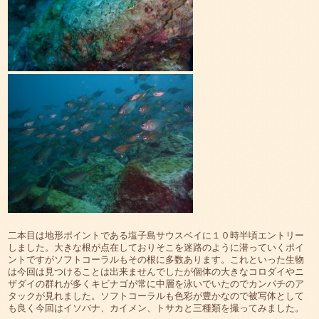
二本目は地形ポイントである塩子島サウスベイに１０時半頃エントリー
しました。大きな根が点在しておりそこを迷路のように潜っていくポイ
ントですがソフトコーラルもその根に多数あります。これといった生物
は今回は見つけることは出来ませんでしたが個体の大きなコロダイやニ
ザダイの群れが多くキビナゴが常に中層を泳いでいたのでカンパチのア
タックが見れました。ソフトコーラルも色彩が豊かなので被写体として
も良く今回はイソバナ、カイメン、トサカと三種類を撮ってみました。