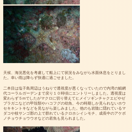
天候、海況悪化を考慮して船上にて状況をみながら水面休息をとりまし
た。幸い雨は降らず快適に過ごせました。
二本目は塩子島周辺はうねりで透視度が悪くなっていたので内湾の鯖網
代コーラルガーデンまで戻り１０時頃にエントリーしました。透視度は
変わらず５mでしたがマクロに切り替えてヒメイソギンチャクエビやゼ
ブラガニなどの甲殻類やハコフグの幼魚、今の時期しか見られないホウ
セキキントキなどを見ながら楽しみました。他のも岩陰に隠れているマ
ダコや枝サンゴ郡の上で群れているクロホシイシモチ、成長中のアケボ
ノチョウチョウウオなどの若魚も見られました。