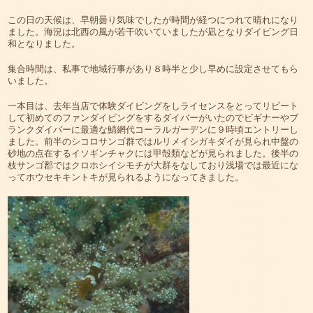
この日の天候は、早朝曇り気味でしたが時間が経つにつれて晴れになり
ました。海況は北西の風が若干吹いていましたが凪となりダイビング日
和となりました。
集合時間は、私事で地域行事があり８時半と少し早めに設定させてもら
いました。
一本目は、去年当店で体験ダイビングをしライセンスをとってリピート
して初めてのファンダイビングをするダイバーがいたのでビギナーやブ
ランクダイバーに最適な鯖網代コーラルガーデンに９時頃エントリーし
ました。前半のシコロサンゴ群ではルリメイシガキダイが見られ中盤の
砂地の点在するイソギンチャクには甲殻類などが見られました。後半の
枝サンゴ郡ではクロホシイシモチが大群をなしており浅場では最近にな
ってホウセキキントキが見られるようになってきました。