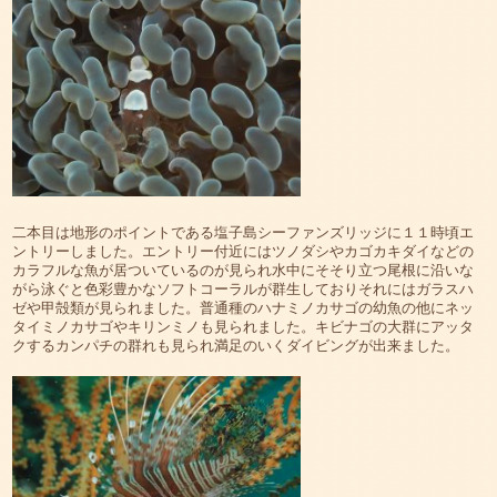
二本目は地形のポイントである塩子島シーファンズリッジに１１時頃エ
ントリーしました。エントリー付近にはツノダシやカゴカキダイなどの
カラフルな魚が居ついているのが見られ水中にそそり立つ尾根に沿いな
がら泳ぐと色彩豊かなソフトコーラルが群生しておりそれにはガラスハ
ゼや甲殻類が見られました。普通種のハナミノカサゴの幼魚の他にネッ
タイミノカサゴやキリンミノも見られました。キビナゴの大群にアッタ
クするカンパチの群れも見られ満足のいくダイビングが出来ました。