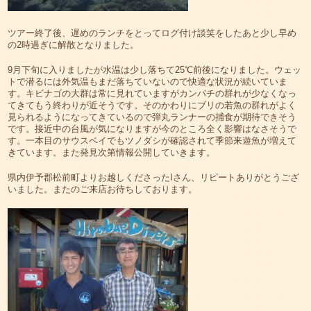
ツアー終了後、遅めのランチをとってログ付け談笑をしたあと少し早め
の2時過ぎに解散となりました。
9月下旬に入りましたが水温は少し落ちて25℃前後になりました。ウェッ
トで潜るには外気温もまだ落ちていないので快適な状況が続いていま
す。キビナゴの大群は常に見れていますがカンパチの群れが少なくなっ
てきてもう終わりが近そうです。そのかわりにブリの若魚の群れがよく
見られるようになってきているので弾丸ランナーの捕食が期待できそう
です。接近中の台風が気になりますが今のところ全く影響はなさそうで
す。一本目のサウスベイでもツノダシが確認されて季節来遊魚が増えて
きています。また発見次第情報公開していきます。
県内伊予郡松前町よりお越しくださったIさん、リピートありがとうござ
いました。またのご来店お待ちしております。