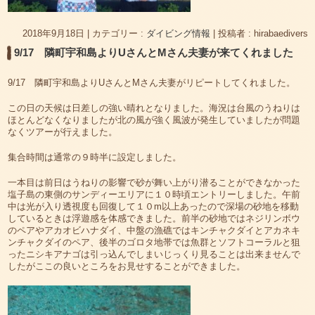
2018年9月18日
|
カテゴリー :
ダイビング情報
|
投稿者 : hirabaedivers
9/17 隣町宇和島よりUさんとMさん夫妻が来てくれました
9/17 隣町宇和島よりUさんとMさん夫妻がリピートしてくれました。
この日の天候は日差しの強い晴れとなりました。海況は台風のうねりは
ほとんどなくなりましたが北の風が強く風波が発生していましたが問題
なくツアーが行えました。
集合時間は通常の９時半に設定しました。
一本目は前日はうねりの影響で砂が舞い上がり潜ることができなかった
塩子島の東側のサンディーエリアに１０時頃エントリーしました。午前
中は光が入り透視度も回復して１０m以上あったので深場の砂地を移動
しているときは浮遊感を体感できました。前半の砂地ではネジリンボウ
のペアやアカオビハナダイ、中盤の漁礁ではキンチャクダイとアカネキ
ンチャクダイのペア、後半のゴロタ地帯では魚群とソフトコーラルと狙
ったニシキアナゴは引っ込んでしまいじっくり見ることは出来ませんで
したがここの良いところをお見せすることができました。