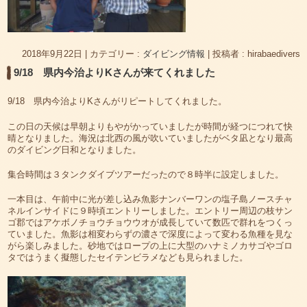
2018年9月22日
|
カテゴリー :
ダイビング情報
|
投稿者 : hirabaedivers
9/18 県内今治よりKさんが来てくれました
9/18 県内今治よりKさんがリピートしてくれました。
この日の天候は早朝よりもやがかっていましたが時間が経つにつれて快
晴となりました。海況は北西の風が吹いていましたがベタ凪となり最高
のダイビング日和となりました。
集合時間は３タンクダイブツアーだったので８時半に設定しました。
一本目は、午前中に光が差し込み魚影ナンバーワンの塩子島ノースチャ
ネルインサイドに９時頃エントリーしました。エントリー周辺の枝サン
ゴ郡ではアケボノチョウチョウウオが成長していて数匹で群れをつくっ
ていました。魚影は相変わらずの濃さで深度によって変わる魚種を見な
がら楽しみました。砂地ではロープの上に大型のハナミノカサゴやゴロ
タではうまく擬態したセイテンビラメなども見られました。