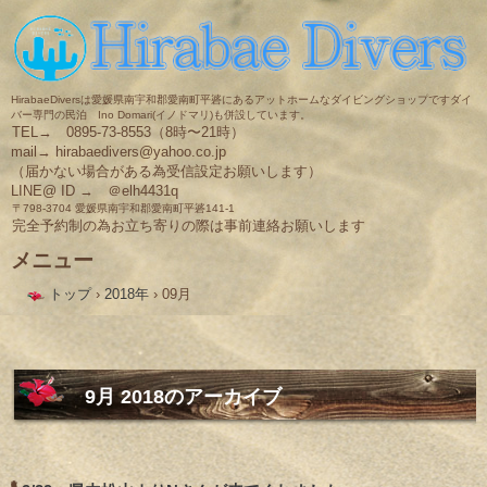
HirabaeDiversは愛媛県南宇和郡愛南町平碆にあるアットホームなダイビングショップですダイ
バー専門の民泊 Ino Domari(イノドマリ)も併設しています。
TEL→ 0895-73-8553（8時〜21時）
mail→ hirabaedivers@yahoo.co.jp
（届かない場合がある為受信設定お願いします）
LINE@ ID → ＠elh4431q
〒798-3704 愛媛県南宇和郡愛南町平碆141-1
完全予約制の為お立ち寄りの際は事前連絡お願いします
メニュー
コ
トップ
›
2018年
›
09月
ン
テ
ン
ツ
へ
ス
9月 2018
のアーカイブ
キ
ッ
プ