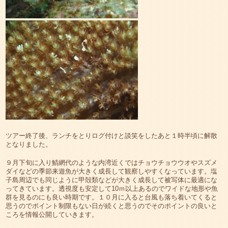
ツアー終了後、ランチをとりログ付けと談笑をしたあと１時半頃に解散
となりました。
９月下旬に入り鯖網代のような内湾近くではチョウチョウウオやスズメ
ダイなどの季節来遊魚が大きく成長して観察しやすくなっています。塩
子島周辺でも同じように甲殻類などが大きく成長して被写体に最適にな
ってきています。透視度も安定して10ｍ以上あるのでワイドな地形や魚
群を見るのにも良い時期です。１０月に入ると台風も落ち着いてくると
思うのでポイント制限もない日が続くと思うのでそのポイントの良いと
ころを情報公開していきます。