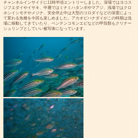
チャンネルインサイドに11時半頃エントリーしました。深場ではヨコス
ジフエダイやイサキ、中層ではミナミハタンポやマアジ、浅場ではクロ
ホシイシモチやメジナ、安全停止中は大型のコロダイなどの深度によっ
て変わる魚種を今回も楽しめました。アカオビハナダイがこの時期は浅
場に移動してきていたり、ベンテンコモンエビなどの甲殻類もクリナー
シュリンプとしていい被写体になっています。