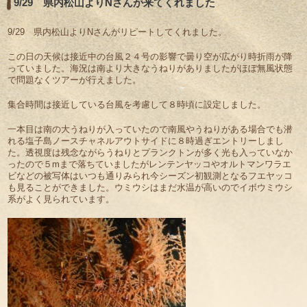
9/29 県内松山よりNさんが来てくれました
9/29 県内松山よりNさんがリピートしてくれました。
この日の天候は接近中の台風２４号の影響で曇り空が広がり時折雨が降
っていました。海況は南より大きなうねりがありましたがほぼ無風状態
で問題なくツアーが行えました。
集合時間は接近している台風を考慮して８時頃に設定しました。
一本目は南の大うねりが入っていたので南風やうねりがある場合でも潜
れる塩子島ノースチャネルアウトサイドに８時過ぎエントリーしまし
た。透視度は残念ながらうねりとプランクトンが多く光も入っていなか
ったので５mまで落ちていましたがレンテンヤッコやオルトマンワラエ
ビなどの被写体はいつも通りみられ今シーズン初観測となるフエヤッコ
も見ることができました。ウミウシはまだ水温が高いのでイボウミウシ
系がよく見られています。