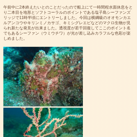
午前中に2本終えたいとのことだったので船上にて一時間程水面休息をと
り二本目を地形とソフトコーラルのポイントである塩子島シーファンズ
リッジで11時半頃にエントリーしました。今回は横綱級のオオモンカエ
ルアンコウやキリンミノカサゴ、キミシグレエビなどのマクロ生物が見
られ新たな発見が出来ました。透視度が若干回復してここのポイント名
でもあるシーファン（ウミウチワ）が光が差し込みカラフルな色彩が楽
しめました。