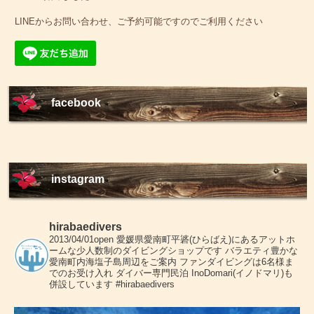
LINEからお問い合わせ、ご予約可能ですのでご利用ください
facebook
instagram
hirabaedivers
2013/04/01open
愛媛県愛南町平碆(ひらばえ)にあるアットホ
ームな少人数制のダイビングショップです
バラエティ豊かな
愛南町内海塩子島周辺をご案内
ファンダイビングは6名様ま
でのお受け入れ
ダイバー専門民泊 InoDomari(イノドマリ)も
併設しています
#hirabaedivers