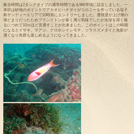
集合時間は2タンクダイブの通常時間である9時半頃に設定しました。一
本目は砂地のポイントでアカオビハナダイがコロニーを作っている塩子
島サンディーエリアで10時前にエントリーしました。透視度が上げ潮の
潮どまりだったためプランクトンが多く濁り気味でしたが水深を深く撮
るにつれて10ｍほど見通すことが出来ました。このポイントはこの時期
になるとイサキ、マアジ、クロホシイシモチ、ソラスズメダイと魚影が
濃くなり魚群も楽しめるようになってきました。