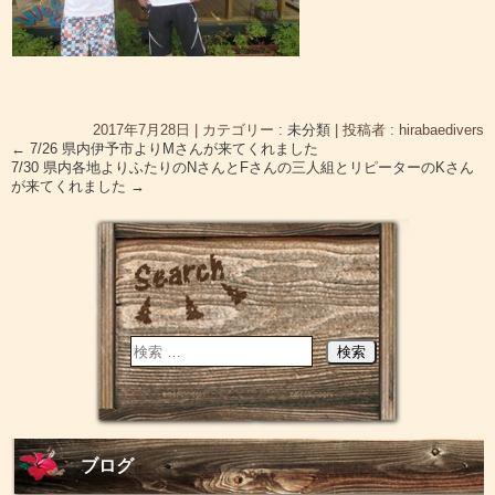
2017年7月28日
|
カテゴリー :
未分類
|
投稿者 : hirabaedivers
←
7/26 県内伊予市よりMさんが来てくれました
7/30 県内各地よりふたりのNさんとFさんの三人組とリピーターのKさん
が来てくれました
→
ブログ