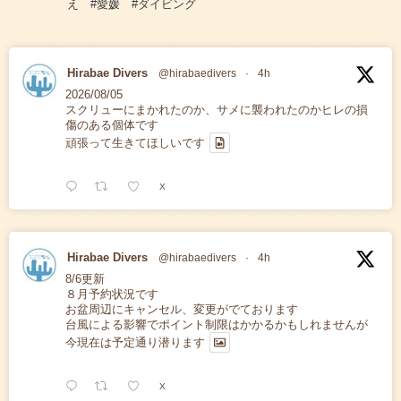
え #愛媛 #ダイビング
Hirabae Divers
@hirabaedivers
·
4h
2026/08/05
スクリューにまかれたのか、サメに襲われたのかヒレの損
傷のある個体です
頑張って生きてほしいです
X
Hirabae Divers
@hirabaedivers
·
4h
8/6更新
８月予約状況です
お盆周辺にキャンセル、変更がでております
台風による影響でポイント制限はかかるかもしれませんが
今現在は予定通り潜ります
X