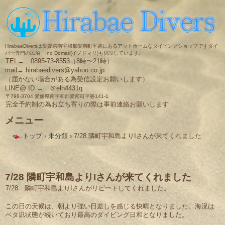
HirabaeDiversは愛媛県南宇和郡愛南町平碆にあるアットホームなダイビングショップですダイ
バー専門の民泊 Ino Domari(イノドマリ)も併設しています。
TEL→ 0895-73-8553（8時〜21時）
mail→ hirabaedivers@yahoo.co.jp
（届かない場合がある為受信設定お願いします）
LINE@ ID → ＠elh4431q
〒798-3704 愛媛県南宇和郡愛南町平碆141-1
完全予約制の為お立ち寄りの際は事前連絡お願いします
メニュー
コ
トップ
›
未分類
›
7/28 隣町宇和島よりIさんが来てくれました
ン
テ
ン
ツ
へ
7/28 隣町宇和島よりIさんが来てくれました
ス
7/28 隣町宇和島よりIさんがリピートしてくれました。
キ
ッ
この日の天候は、朝より強い日差しを感じる快晴となりました。海況は
プ
ベタ凪状態が続いており最高のダイビング日和となりました。