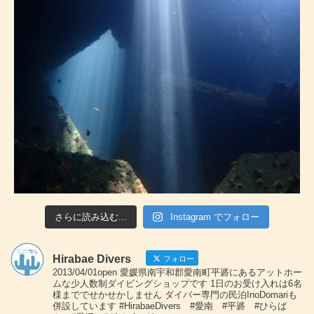
さらに読み込む...
Instagram でフォロー
Hirabae Divers
フォロー
2013/04/01open 愛媛県南宇和郡愛南町平碆にあるアットホー
ムな少人数制ダイビングショップです 1日のお受け入れは6名
様まででせかせかしません ダイバー専門の民泊InoDomariも
併設しています #HirabaeDivers #愛南 #平碆 #ひらば