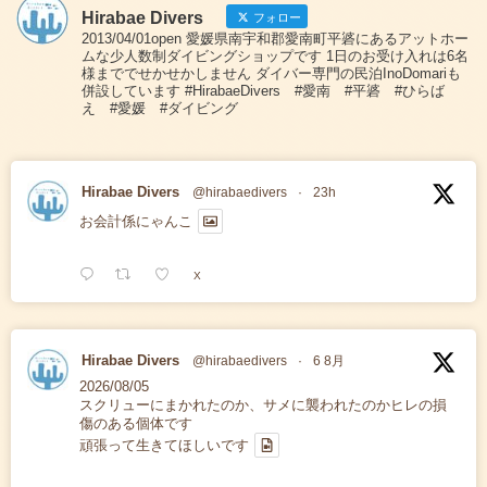
Hirabae Divers
フォロー
2013/04/01open 愛媛県南宇和郡愛南町平碆にあるアットホー
ムな少人数制ダイビングショップです 1日のお受け入れは6名
様まででせかせかしません ダイバー専門の民泊InoDomariも
併設しています #HirabaeDivers #愛南 #平碆 #ひらば
え #愛媛 #ダイビング
Hirabae Divers
@hirabaedivers
·
23h
お会計係にゃんこ
X
Hirabae Divers
@hirabaedivers
·
6 8月
2026/08/05
スクリューにまかれたのか、サメに襲われたのかヒレの損
傷のある個体です
頑張って生きてほしいです