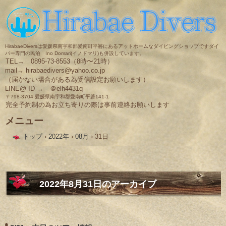
HirabaeDiversは愛媛県南宇和郡愛南町平碆にあるアットホームなダイビングショップですダイ
バー専門の民泊 Ino Domari(イノドマリ)も併設しています。
TEL→ 0895-73-8553（8時〜21時）
mail→ hirabaedivers@yahoo.co.jp
（届かない場合がある為受信設定お願いします）
LINE@ ID → ＠elh4431q
〒798-3704 愛媛県南宇和郡愛南町平碆141-1
完全予約制の為お立ち寄りの際は事前連絡お願いします
メニュー
コ
トップ
›
2022年
›
08月
›
31日
ン
テ
ン
ツ
へ
ス
2022年8月31日
のアーカイブ
キ
ッ
プ