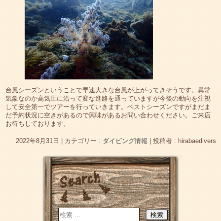
台風シーズンということで早速大きな台風が上がってきそうです。異常
気象なのか高気圧に沿って変な進路を通っていますが今後の動向を注視
して安全第一でツアーを行っていきます。ベストシーズンですがまだま
だ予約状況に空きがあるので興味があるお問い合わせください。ご来店
お待ちしております。
2022年8月31日
|
カテゴリー :
ダイビング情報
|
投稿者 : hirabaedivers