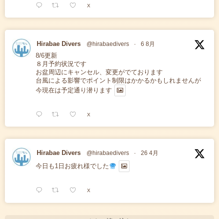
X
Hirabae Divers
@hirabaedivers
·
6 8月
8/6更新
８月予約状況です
お盆周辺にキャンセル、変更がでております
台風による影響でポイント制限はかかるかもしれませんが
今現在は予定通り潜ります
X
Hirabae Divers
@hirabaedivers
·
26 4月
今日も1日お疲れ様でした
X