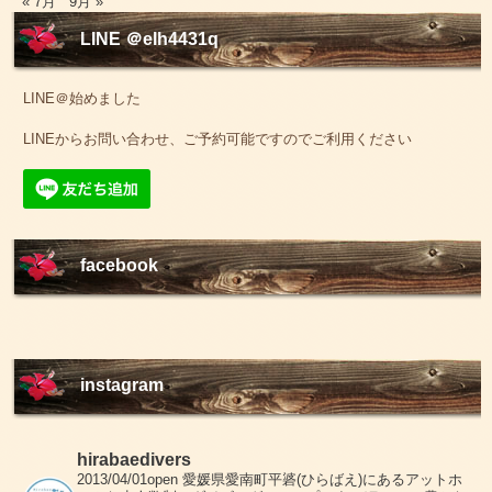
« 7月
9月 »
LINE ＠elh4431q
LINE＠始めました
LINEからお問い合わせ、ご予約可能ですのでご利用ください
facebook
instagram
hirabaedivers
2013/04/01open
愛媛県愛南町平碆(ひらばえ)にあるアットホ