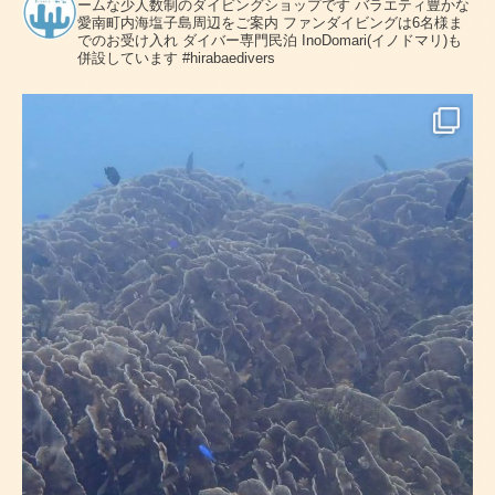
ームな少人数制のダイビングショップです
バラエティ豊かな
愛南町内海塩子島周辺をご案内
ファンダイビングは6名様ま
でのお受け入れ
ダイバー専門民泊 InoDomari(イノドマリ)も
併設しています
#hirabaedivers