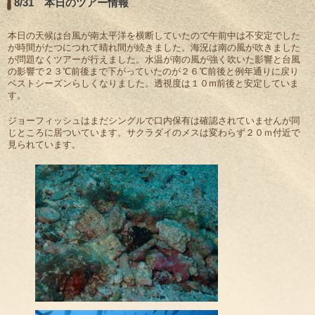
8/31 本日のツアー情報
本日の天候は台風が南太平洋を横断していたので午前中は不安定でした
が時間がたつにつれて晴れ間が続きました。海況は南の風が吹きました
が問題なくツアーが行えました。水温が南の風が強く吹いた影響と台風
の影響で２３℃前後まで下がっていたのが２６℃前後と例年通りに戻り
ベストシーズンらしくなりました。透視度は１０m前後と安定していま
す。
ジョーフィッシュはまだシングルで口内保有は確認されていませんが同
じところに居ついています。サクラダイのメスは変わらず２０ｍ付近で
見られています。