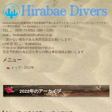
HirabaeDiversは愛媛県南宇和郡愛南町平碆にあるアットホームなダイビングショップですダイ
バー専門の民泊 Ino Domari(イノドマリ)も併設しています。
TEL→ 0895-73-8553（8時〜21時）
mail→ hirabaedivers@yahoo.co.jp
（届かない場合がある為受信設定お願いします）
LINE@ ID → ＠elh4431q
〒798-3704 愛媛県南宇和郡愛南町平碆141-1
完全予約制の為お立ち寄りの際は事前連絡お願いします
メニュー
コ
トップ
›
2022年
ン
テ
ン
ツ
へ
ス
2022
年のアーカイブ
キ
ッ
プ