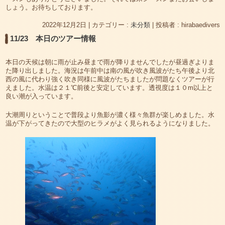
しょう。お待ちしております。
2022年12月2日
|
カテゴリー :
未分類
|
投稿者 : hirabaedivers
11/23 本日のツアー情報
本日の天候は朝に雨が止み昼まで雨が降りませんでしたが昼過ぎよりま
た降り出しました。海況は午前中は南の風が吹き風波がたち午後より北
西の風に代わり強く吹き同様に風波がたちましたが問題なくツアーが行
えました。水温は２１℃前後と安定しています。透視度は１０m以上と
良い潮が入っています。
大潮周りということで普段より魚影が濃く様々魚群が楽しめました。水
温が下がってきたので大型のヒラメがよく見られるようになりました。