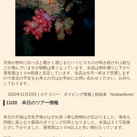
天候が例年に比べると暖かく感じまだハイビスカスが咲き続けやぶ蚊な
どが飛んでいますが朝晩は寒くなっています。水温は例年通りに下がり
透視度は１０m前後と安定しています。当店は今月一杯まで営業します
ので来店の予定をお考えの方はお早めにお問い合わせください。お待ち
しております。
2022年11月23日
|
カテゴリー :
ダイビング情報
|
投稿者 : hirabaedivers
11/20 本日のツアー情報
本日の天候は天気予報がはずれ真っ青な秋晴れが広がりました。海況も
同様に凪となり最高のダイビング日和となりました。水温は２１℃前後
と少し下がりました。透視度は１０m以上と良い潮が入っています。