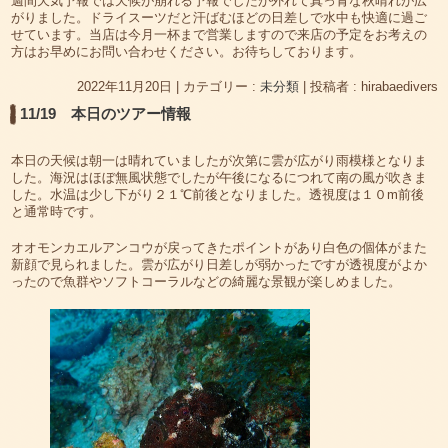
週間天気予報では天候が崩れる予報でしたが外れて真っ青な秋晴れが広
がりました。ドライスーツだと汗ばむほどの日差しで水中も快適に過ご
せています。当店は今月一杯まで営業しますので来店の予定をお考えの
方はお早めにお問い合わせください。お待ちしております。
2022年11月20日
|
カテゴリー :
未分類
|
投稿者 : hirabaedivers
11/19 本日のツアー情報
本日の天候は朝一は晴れていましたが次第に雲が広がり雨模様となりま
した。海況はほぼ無風状態でしたが午後になるにつれて南の風が吹きま
した。水温は少し下がり２１℃前後となりました。透視度は１０m前後
と通常時です。
オオモンカエルアンコウが戻ってきたポイントがあり白色の個体がまた
新顔で見られました。雲が広がり日差しが弱かったですが透視度がよか
ったので魚群やソフトコーラルなどの綺麗な景観が楽しめました。