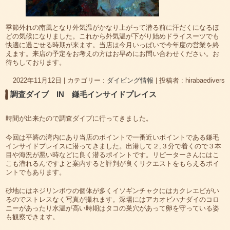
季節外れの南風となり外気温がかなり上がって潜る前に汗だくになるほ
どの気候になりました。これから外気温が下がり始めドライスーツでも
快適に過ごせる時期が来ます。当店は今月いっぱいで今年度の営業を終
えます。来店の予定をお考えの方はお早めにお問い合わせください。お
待ちしております。
2022年11月12日
|
カテゴリー :
ダイビング情報
|
投稿者 : hirabaedivers
調査ダイブ IN 鎌毛インサイドプレイス
時間が出来たので調査ダイブに行ってきました。
今回は平碆の湾内にあり当店のポイントで一番近いポイントである鎌毛
インサイドプレイスに潜ってきました。出港して２,３分で着くので３本
目や海況が悪い時などに良く潜るポイントです。リピーターさんにはこ
こも潜れるんですよと案内すると評判が良くリクエストをもらえるポイ
ントでもあります。
砂地にはネジリンボウの個体が多くイソギンチャクにはカクレエビがい
るのでストレスなく写真が撮れます。深場にはアカオビハナダイのコロ
ニーがあったり水温が高い時期はタコの巣穴があって卵を守っている姿
も観察できます。