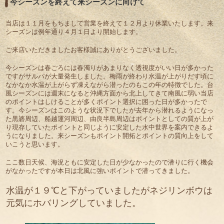
今シーズンを終えて来シーズンに向けて
当店は１１月をもちまして営業を終えて１２月より休業いたします。来
シーズンは例年通り４月１日より開始します。
ご来店いただきましたお客様誠にありがとうございました。
今シーズンは春ごろには春濁りがあまりなく透視度がいい日が多かった
ですがサルパが大量発生しました。梅雨が終わり水温が上がりだす頃に
なかなか水温が上がらず凍えながら潜ったのもこの年の特徴でした。台
風シーズンには週末になると沖縄方面から北上してきて南風に弱い当店
のポイントはしけることが多くポイント選択に困った日が多かったで
す。今シーズンはこのような状況下でしたが去年から潜れるようになっ
た黒碆周辺、船越運河周辺、由良半島周辺はポイントとしての質が上が
り現存していたポイントと同じように安定した水中世界を案内できるよ
うになりました。来シーズンもポイント開拓とポイントの質向上をして
いこうと思います。
ここ数日天候、海況ともに安定した日が少なかったので潜りに行く機会
がなかったですが本日は北風に強いポイントで潜ってきました。
水温が１９℃と下がっていましたがネジリンボウは
元気にホバリングしていました。