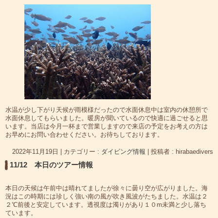
水温が少し下がり天候が雨模様だったので水面休息中は室内の休憩所で
水面休息してもらいました。暖房が聞いているので快適に過ごせると思
います。当店は今月一杯まで営業しますので来店の予定をお考えの方は
お早めにお問い合わせください。お待ちしております。
2022年11月19日
|
カテゴリー :
ダイビング情報
|
投稿者 : hirabaedivers
11/12 本日のツアー情報
本日の天候は午前中は晴れてましたが徐々に曇り空が広がりました。海
況はこの時期には珍しく強い南の風が吹き風波がたちました。水温は２
２℃前後と安定しています。透視度は濁りがあり１０m未満と少し落ち
ています。