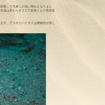
と回復して日差しの強い晴れとなりまし
。水温は変わらず２２℃前後となり透視度
います。アカオビハナダイは婚姻色が美し