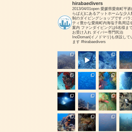
hirabaedivers
2013/04/01open
愛媛県愛南町平碆
らばえ)にあるアットホームな少人
制のダイビングショップです
バラ
ティ豊かな愛南町内海塩子島周辺
案内
ファンダイビングは6名様ま
お受け入れ
ダイバー専門民泊
InoDomari(イノドマリ)も併設して
ます
#hirabaedivers