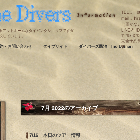
TEL→ 08
mail→ hir
（届かな
LINE@ I
碆にあるアットホームなダイビングショップですダ
も併設しています。
〒798-3
完全予約
約・お問い合わせ
ダイブサイト
ダイバーズ民泊 Ino Domari
す
7月 2022
のアーカイブ
7/16 本日のツアー情報