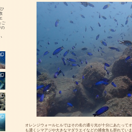
(ひ
数
エ
をご
での
い
オレンジウォールヒルではその名の通り光が十分にあたって
も濃くシマアジや大きなマダラエイなどの捕食魚も群れてい