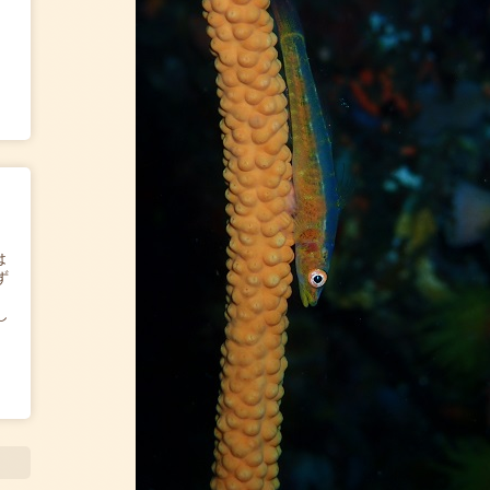
は
ず
し