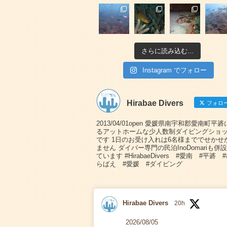
さらに読み込む...
Instagram でフォロー
Hirabae Divers
フォロ
2013/04/01open 愛媛県南宇和郡愛南町平
るアットホームな少人数制ダイビングショ
です 1日のお受け入れは6名様まででせかせ
ません ダイバー専門の民泊InoDomariも併
ています #HirabaeDivers #愛南 #平碆 
らばえ #愛媛 #ダイビング
Hirabae Divers
20h
2026/08/05