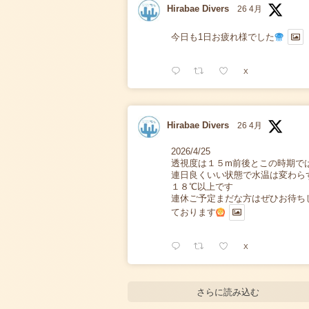
Hirabae Divers
26 4月
今日も1日お疲れ様でした
X
Hirabae Divers
26 4月
2026/4/25
透視度は１５m前後とこの時期で
連日良くいい状態で水温は変わら
１８℃以上です
連休ご予定まだな方はぜひお待ち
ております
X
さらに読み込む