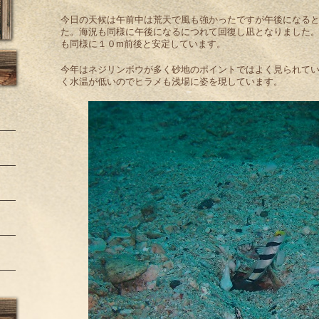
今日の天候は午前中は荒天で風も強かったですが午後になる
た。海況も同様に午後になるにつれて回復し凪となりました
も同様に１０m前後と安定しています。
今年はネジリンボウが多く砂地のポイントではよく見られて
く水温が低いのでヒラメも浅場に姿を現しています。