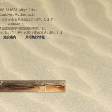
95-73-8553（8時〜21時）
abaedivers@yahoo.co.jp
い場合がある為受信設定お願いします）
D → ＠elh4431q
704 愛媛県南宇和郡愛南町平碆141-1
制の為お立ち寄りの際は事前連絡お願いしま
施設案内
周辺施設情報