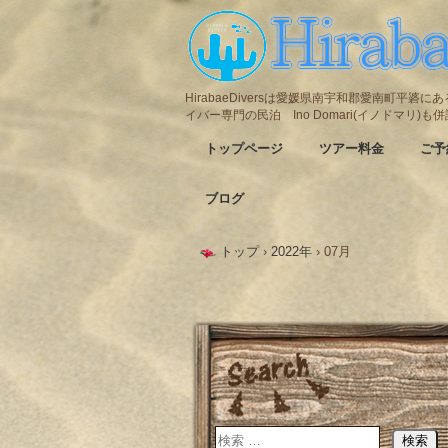
HirabaeDiversは愛媛県南宇和郡愛南町平
イバー専門の民泊 Ino Domari(イノドマリ)
トップページ
ツアー料金
ご予
ブログ
トップ
›
2022年
›
07月