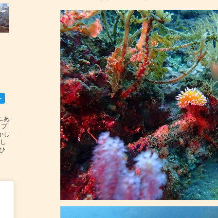
ー
碆にあ
ップ
かし
設し
#ひ