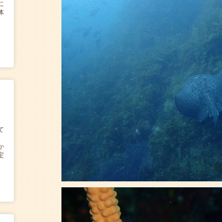
に
体
て
か
定