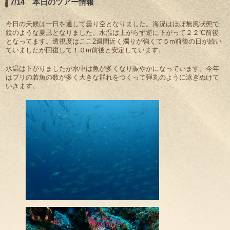
7/14 本日のツアー情報
今日の天候は一日を通して曇り空となりました。海況はほぼ無風状態で
鏡のような夏凪となりました。水温は上がらず逆に下がって２２℃前後
となってます。透視度はここ2週間近く濁りが強くて５m前後の日が続い
ていましたが回復して１０m前後と安定しています。
水温は下がりましたが水中は魚が多くなり賑やかになっています。今年
はブリの若魚の数が多く大きな群れをつくって弾丸のように泳ぎぬけて
いきます。