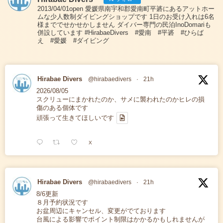
2013/04/01open 愛媛県南宇和郡愛南町平碆にあるアットホー
ムな少人数制ダイビングショップです 1日のお受け入れは6名
様まででせかせかしません ダイバー専門の民泊InoDomariも
併設しています #HirabaeDivers #愛南 #平碆 #ひらば
え #愛媛 #ダイビング
Hirabae Divers
@hirabaedivers
·
21h
2026/08/05
スクリューにまかれたのか、サメに襲われたのかヒレの損
傷のある個体です
頑張って生きてほしいです
X
Hirabae Divers
@hirabaedivers
·
21h
8/6更新
８月予約状況です
お盆周辺にキャンセル、変更がでております
台風による影響でポイント制限はかかるかもしれませんが