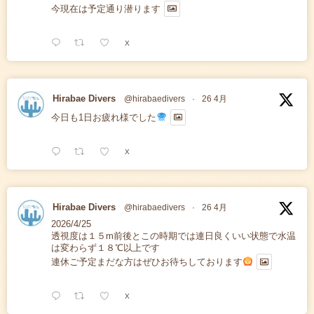
今現在は予定通り潜ります
X
Hirabae Divers
@hirabaedivers
·
26 4月
今日も1日お疲れ様でした
X
Hirabae Divers
@hirabaedivers
·
26 4月
2026/4/25
透視度は１５m前後とこの時期では連日良くいい状態で水温
は変わらず１８℃以上です
連休ご予定まだな方はぜひお待ちしております
X