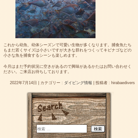
これから幼魚、幼体シーズンで可愛い生物が多くなります。捕食魚たち
もまだ若くサイズは小さいですが大きな群れをつくってキビナゴなどの
小さな魚を捕食するシーンも楽しめます。
今月はまだ予約状況に空きがあるので興味があるかたはお問い合わせく
ださい。ご来店お待ちしております。
2022年7月14日
|
カテゴリー :
ダイビング情報
|
投稿者 : hirabaedivers