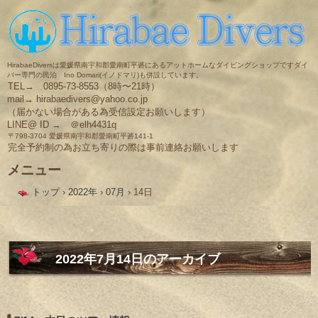
HirabaeDiversは愛媛県南宇和郡愛南町平碆にあるアットホームなダイビングショップですダイ
バー専門の民泊 Ino Domari(イノドマリ)も併設しています。
TEL→ 0895-73-8553（8時〜21時）
mail→ hirabaedivers@yahoo.co.jp
（届かない場合がある為受信設定お願いします）
LINE@ ID → ＠elh4431q
〒798-3704 愛媛県南宇和郡愛南町平碆141-1
完全予約制の為お立ち寄りの際は事前連絡お願いします
メニュー
コ
トップ
›
2022年
›
07月
›
14日
ン
テ
ン
ツ
へ
ス
2022年7月14日
のアーカイブ
キ
ッ
プ