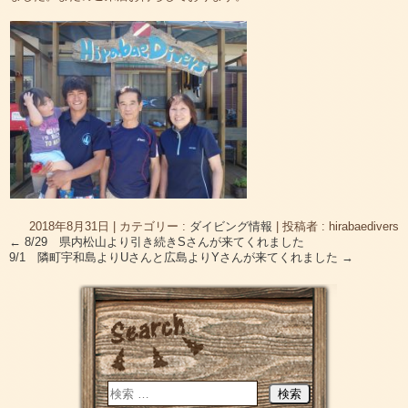
2018年8月31日
|
カテゴリー :
ダイビング情報
|
投稿者 : hirabaedivers
←
8/29 県内松山より引き続きSさんが来てくれました
9/1 隣町宇和島よりUさんと広島よりYさんが来てくれました
→