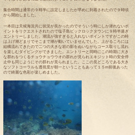
集合時間は通常の９時半に設定しましたが早めに到着されたので９時頃
から開始しました。
一本目は天候海況共に状況が良かったのでそういう時にしか潜れないポ
イントをリクエストされたので塩子島ビックロックタウンに９時半過ぎ
エントリーしました。潮流が強すぎると入れないポイントですがこの時
は上げ潮どまりでそこまで潮が動いていませんでした。上がるころには
結構流れてきたので二つの大きな岩の影をぬいながらコース取りし流れ
を楽しむダイビングができました。エントリーと同時にこの時期に大き
な群れをつくるチョウチョウウオの群れが見られエキジット時の安全停
止中も同じようにその群れが見られました。ここの見どころである大き
なソフトコーラルも透視度が朝一ということもあって１５m前後あった
ので綺麗な色彩が楽しめました。