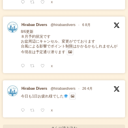
X
Hirabae Divers
@hirabaedivers
·
6 8月
8/6更新
８月予約状況です
お盆周辺にキャンセル、変更がでております
台風による影響でポイント制限はかかるかもしれませんが
今現在は予定通り潜ります
X
Hirabae Divers
@hirabaedivers
·
26 4月
今日も1日お疲れ様でした
X