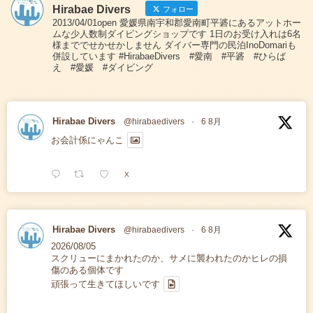
Hirabae Divers
フォロー
2013/04/01open 愛媛県南宇和郡愛南町平碆にあるアットホー
ムな少人数制ダイビングショップです 1日のお受け入れは6名
様まででせかせかしません ダイバー専門の民泊InoDomariも
併設しています #HirabaeDivers #愛南 #平碆 #ひらば
え #愛媛 #ダイビング
Hirabae Divers
@hirabaedivers
·
6 8月
お会計係にゃんこ
X
Hirabae Divers
@hirabaedivers
·
6 8月
2026/08/05
スクリューにまかれたのか、サメに襲われたのかヒレの損
傷のある個体です
頑張って生きてほしいです