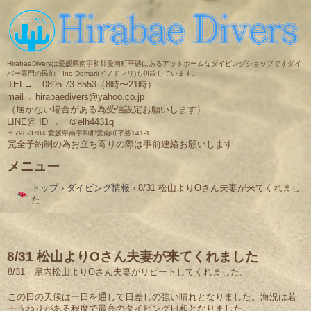
HirabaeDiversは愛媛県南宇和郡愛南町平碆にあるアットホームなダイビングショップですダイ
バー専門の民泊 Ino Domari(イノドマリ)も併設しています。
TEL→ 0895-73-8553（8時〜21時）
mail→ hirabaedivers@yahoo.co.jp
（届かない場合がある為受信設定お願いします）
LINE@ ID → ＠elh4431q
〒798-3704 愛媛県南宇和郡愛南町平碆141-1
完全予約制の為お立ち寄りの際は事前連絡お願いします
メニュー
コ
トップ
›
ダイビング情報
›
8/31 松山よりOさん夫妻が来てくれまし
ン
た
テ
ン
ツ
へ
ス
8/31 松山よりOさん夫妻が来てくれました
キ
8/31 県内松山よりOさん夫妻がリピートしてくれました。
ッ
プ
この日の天候は一日を通して日差しの強い晴れとなりました。海況は若
干うねりがある程度で最高のダイビング日和となりました。