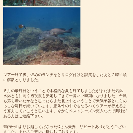
ツアー終了後、遅めのランチをとりログ付けと談笑をしたあと２時半頃
に解散となりました。
８月の最終日ということで本格的な夏も終了しましたがまだまだ気温、
水温ともに高く透視度も安定してきて一番いい時期になりました。台風
も落ち着いたかなと思ったらまた北上中ということで天気予報とにらめ
っこな毎日が続いています。悪条件の中でもなるべくツアーが行えるよ
う努力していこうと思います。今からベストシーズン突入なので興味が
ある方はご連絡下さい。
県内松山よりお越しくださったOさん夫妻、リピートありがとうござい
ました。またのご来店お待ちしております。