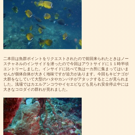
二本目は魚群ポイントをリクエストされたので前回来られたときはノー
スチャネルのインサイドを潜ったので今回はアウトサイドに１１時半頃
エントリーしました。インサイドに比べて魚は一カ所に集まってはいま
せんが個体自体が大きく地味ですが迫力があります。今回もキビナゴが
大群をなしていて大型のハタやカンパチがアタックするとこが見られま
した。浅場ではカエルアンコウやイセエビなども見られ安全停止中には
大きなコロダイの群れが見れました。