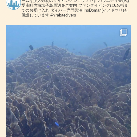
ームな少人数制のダイビングショップです
バラエティ豊かな
愛南町内海塩子島周辺をご案内
ファンダイビングは6名様ま
でのお受け入れ
ダイバー専門民泊 InoDomari(イノドマリ)も
併設しています
#hirabaedivers