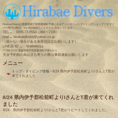
HirabaeDiversは愛媛県南宇和郡愛南町平碆にあるアットホームなダイビングショップですダイ
バー専門の民泊 Ino Domari(イノドマリ)も併設しています。
TEL→ 0895-73-8553（8時〜21時）
mail→ hirabaedivers@yahoo.co.jp
（届かない場合がある為受信設定お願いします）
LINE@ ID → ＠elh4431q
〒798-3704 愛媛県南宇和郡愛南町平碆141-1
完全予約制の為お立ち寄りの際は事前連絡お願いします
メニュー
コ
トップ
›
ダイビング情報
›
8/24 県内伊予郡松前町よりIさんとT君が
ン
来てくれました
テ
ン
ツ
へ
ス
8/24 県内伊予郡松前町よりIさんとT君が来てくれ
キ
ました
ッ
プ
8/24 県内伊予郡松前町よりIさんとT君がリピートしてくれました。