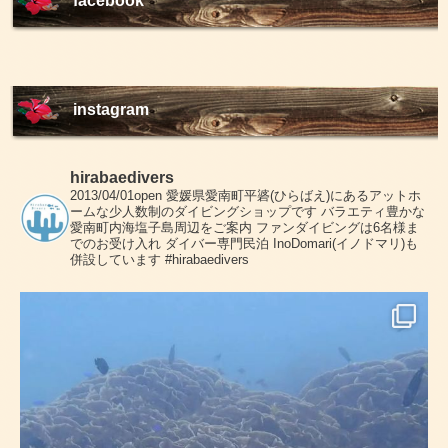
facebook
instagram
hirabaedivers
2013/04/01open
愛媛県愛南町平碆(ひらばえ)にあるアットホ
ームな少人数制のダイビングショップです
バラエティ豊かな
愛南町内海塩子島周辺をご案内
ファンダイビングは6名様ま
でのお受け入れ
ダイバー専門民泊 InoDomari(イノドマリ)も
併設しています
#hirabaedivers