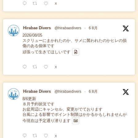
X
Hirabae Divers
@hirabaedivers
·
6 8月
2026/08/05
スクリューにまかれたのか、サメに襲われたのかヒレの損
傷のある個体です
頑張って生きてほしいです
X
Hirabae Divers
@hirabaedivers
·
6 8月
8/6更新
８月予約状況です
お盆周辺にキャンセル、変更がでております
台風による影響でポイント制限はかかるかもしれませんが
今現在は予定通り潜ります
X