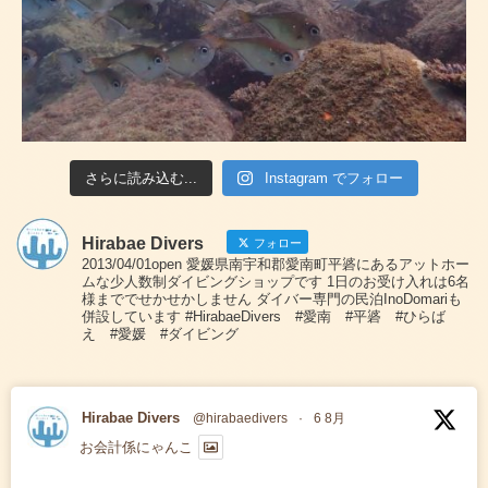
さらに読み込む...
Instagram でフォロー
Hirabae Divers
フォロー
2013/04/01open 愛媛県南宇和郡愛南町平碆にあるアットホー
ムな少人数制ダイビングショップです 1日のお受け入れは6名
様まででせかせかしません ダイバー専門の民泊InoDomariも
併設しています #HirabaeDivers #愛南 #平碆 #ひらば
え #愛媛 #ダイビング
Hirabae Divers
@hirabaedivers
·
6 8月
お会計係にゃんこ