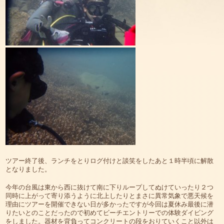
ツアー終了後、ランチをとりログ付けと談笑をしたあと１時半頃に解散
となりました。
今年の台風は東から西に抜けて南に下りループしてぬけていったり２つ
同時に上がって寄り添うように北上したりとまさに異常気象で悪天候を
理由にツアーを開催できない日が多かったですが今回は夏休み最後に潜
りたいとのことだったので初めてビーチエントリーでの体験ダイビング
をしました。器材を背負ってコンクリートの段をおりていくこと以外は