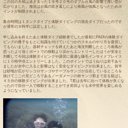
この日の天候は過ぎ去った１９号２０号のダブル台風の影響で厚い雲が
広がりました。海況は台風の吹き返しにより南風が強風となったためポ
イントが制限されました。
集合時間は１タンクダイブと体験ダイビングの混合ダイブだったのです
が通常の９時半に設定しました。
申し込みを終えたあと体験ダイブ経験者でしたが最初にPADIの体験ダイ
ビングの冊子をもとに知識を付けていくつかのスキルのやり方を復習し
てもらいました。器材チェックを終えたあと海況判断したところ南風が
思ったより強くボートでの移動より浜からエントリーしたほうが安全と
判断して今回は体験ダイビングや講習に最適な鎌毛インサイドプレイス
に１０時半頃エントリーしました。このポイントではうねりは若干あり
ましたが水中に入ると影響はなく安全なダイビングが出来ました。前半
は砂地が広がりシコロサンゴやテーブルサンゴが点在しているところを
抜けてここの見どころであるノーダメージの枝サンゴ郡まで足を延ばし
４５分の体験ダイビングが出来ました。T君は去年に比べて体格が良くな
ったので自分一人で移動することができ前回よりも水中世界を楽しめる
ようになっていました。