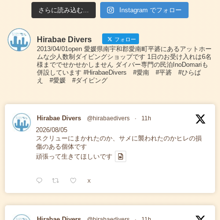
さらに読み込む...
Instagram でフォロー
Hirabae Divers
フォロー
2013/04/01open 愛媛県南宇和郡愛南町平碆にあるアットホー
ムな少人数制ダイビングショップです 1日のお受け入れは6名
様まででせかせかしません ダイバー専門の民泊InoDomariも
併設しています #HirabaeDivers #愛南 #平碆 #ひらば
え #愛媛 #ダイビング
Hirabae Divers
@hirabaedivers
·
11h
2026/08/05
スクリューにまかれたのか、サメに襲われたのかヒレの損
傷のある個体です
頑張って生きてほしいです
X
Hirabae Divers
@hirabaedivers
·
11h