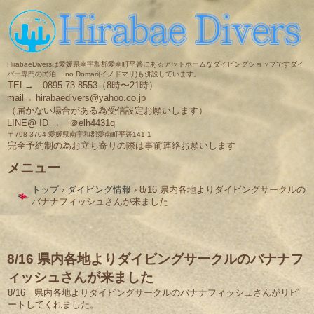
HirabaeDiversは愛媛県南宇和郡愛南町平碆にあるアットホームなダイビングショップですダイ
バー専門の民泊 Ino Domari(イノドマリ)も併設しています。
TEL→ 0895-73-8553（8時〜21時）
mail→ hirabaedivers@yahoo.co.jp
（届かない場合がある為受信設定お願いします）
LINE@ ID → ＠elh4431q
〒798-3704 愛媛県南宇和郡愛南町平碆141-1
完全予約制の為お立ち寄りの際は事前連絡お願いします
メニュー
コ
トップ
›
ダイビング情報
›
8/16 県内各地よりダイビングサークルの
ン
バナナフィッシュさんが来ました
テ
ン
ツ
へ
ス
8/16 県内各地よりダイビングサークルのバナナフ
キ
ィッシュさんが来ました
ッ
プ
8/16 県内各地よりダイビングサークルのバナナフィッシュさんがリピ
ートしてくれました。