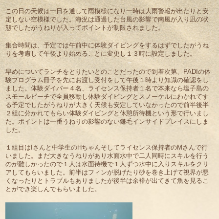
この日の天候は一日を通して雨模様になり一時は大雨警報が出たりと安
定しない空模様でした。海況は通過した台風の影響で南風が入り凪の状
態でしたがうねりが入ってポイントが制限されました。
集合時間は、予定では午前中に体験ダイビングをするはずでしたがうね
りを考慮して午後より始めることに変更し１３時に設定しました。
早めについてランチをとりたいとのことだったので到着次第、PADIの体
験プログラム冊子を先にお渡し受付をして午後１時より知識の確認をし
ました。体験ダイバー４名、ライセンス保持者１名で本来なら塩子島の
スモールビーチで全員移動し体験ダイビングとスノーケルにわかれてす
る予定でしたがうねりが大きく天候も安定していなかったので前半後半
２組に分かれてもらい体験ダイビングと休憩所待機という形で行いまし
た。ポイントは一番うねりの影響のない鎌毛インサイドプレイスにしま
した。
１組目はIさんと中学生のHちゃんそしてライセンス保持者のMさんで行
いました。まだ大きなうねりがあり水面水中で二人同時にスキルを行う
のが難しかったので１人は水面待機で１人ずつ水中に入りスキルをクリ
アしてもらいました。前半はフィンが脱げたり砂を巻き上げて視界が悪
くなったりとトラブルもありましたが後半は余裕が出てきて魚を見るこ
とができ楽しんでもらいました。