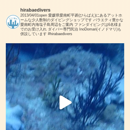
hirabaedivers
2013/04/01open
愛媛県愛南町平碆(ひらばえ)にあるアットホ
ームな少人数制のダイビングショップです
バラエティ豊かな
愛南町内海塩子島周辺をご案内
ファンダイビングは6名様ま
でのお受け入れ
ダイバー専門民泊 InoDomari(イノドマリ)も
併設しています
#hirabaedivers