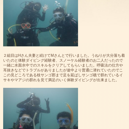
２組目はHさん夫妻と続けてMさんとで行いました。うねりが大分落ち着
いたのと体験ダイビング経験者、スノーケル経験者のお二人だったので
一緒に水面水中でのスキルをクリアしてもらいました。呼吸法の仕方や
耳抜きなどでトラブルがありましたが途中より普通に潜れていたのでこ
この見どころである枝サンゴ郡まで足を延ばしサンゴ礁で群れているイ
サキやマアジの群れを見て満足のいく体験ダイビングが出来ました。