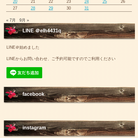
20
21
22
23
24
25
26
27
28
29
30
31
« 7月
9月 »
LINE ＠elh4431q
LINE＠始めました
LINEからお問い合わせ、ご予約可能ですのでご利用ください
facebook
instagram