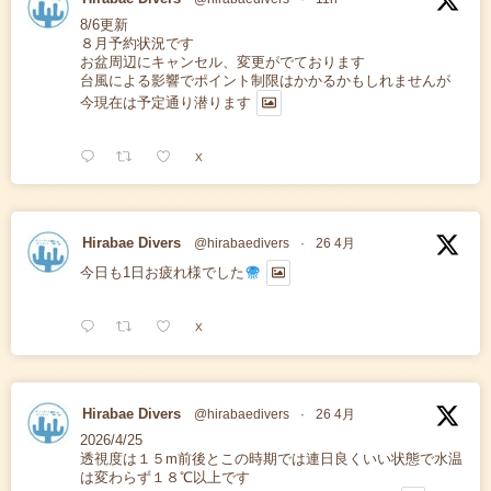
8/6更新
８月予約状況です
お盆周辺にキャンセル、変更がでております
台風による影響でポイント制限はかかるかもしれませんが
今現在は予定通り潜ります
X
Hirabae Divers
@hirabaedivers
·
26 4月
今日も1日お疲れ様でした
X
Hirabae Divers
@hirabaedivers
·
26 4月
2026/4/25
透視度は１５m前後とこの時期では連日良くいい状態で水温
は変わらず１８℃以上です