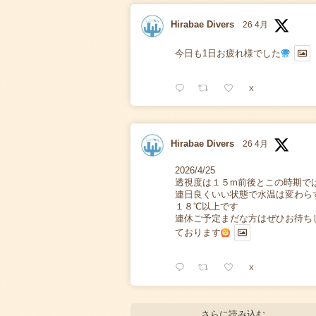
Hirabae Divers
26 4月
今日も1日お疲れ様でした
X
Hirabae Divers
26 4月
2026/4/25
透視度は１５m前後とこの時期で
連日良くいい状態で水温は変わら
１８℃以上です
連休ご予定まだな方はぜひお待ち
ております
X
さらに読み込む