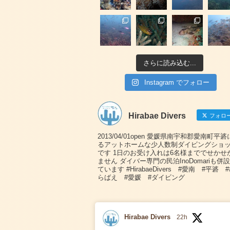
さらに読み込む...
Instagram でフォロー
Hirabae Divers
フォロ
2013/04/01open 愛媛県南宇和郡愛南町平
るアットホームな少人数制ダイビングショ
です 1日のお受け入れは6名様まででせかせ
ません ダイバー専門の民泊InoDomariも併
ています #HirabaeDivers #愛南 #平碆 
らばえ #愛媛 #ダイビング
Hirabae Divers
22h