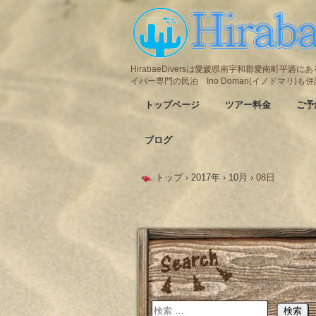
HirabaeDiversは愛媛県南宇和郡愛南町平
イバー専門の民泊 Ino Domari(イノドマリ)
トップページ
ツアー料金
ご予
ブログ
トップ
›
2017年
›
10月
›
08日