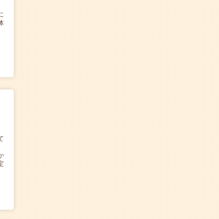
に
体
て
か
定