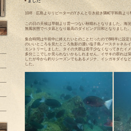
ました
10/8 広島よりリピーターのYさんと引き続き隣町宇和島よ
この日の天候は早朝より雲一つない秋晴れとなりました。海
無風状態でベタ凪となり最高のダイビング日和となりました
集合時間は午前中に終えたいとのことだったので8時半に設定
のいいところを見たところ魚影の濃い塩子島ノースチャネルイ
エントリーしました。タイの大群は若干少なくなってきたイ
多分ここでしか見られないかもしれません。イサキの群れは
したが今から釣りシーズンでもあるメジナ、イシガキダイな
した。