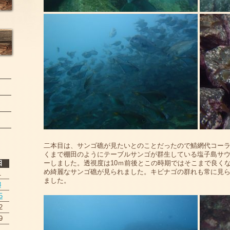
二本目は、サンゴ礁が見たいとのことだったので鯖網代コーラ
くまで棚田のようにテーブルサンゴが群生している塩子島サウ
日
ーしました。透視度は10ｍ前後とこの時期ではそこまで良く
め綺麗なサンゴ礁が見られました。キビナゴの群れも常に見
1
ました。
8
5
2
9