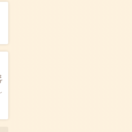
は
ず
し