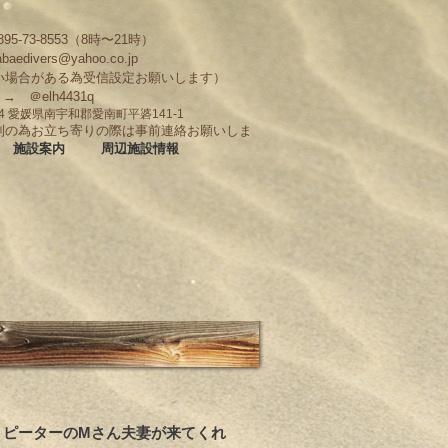
95-73-8553（8時〜21時）
abaedivers@yahoo.co.jp
い場合がある為受信設定お願いします）
D → ＠elh4431q
704 愛媛県南宇和郡愛南町平碆141-1
制の為お立ち寄りの際は事前連絡お願いしま
施設案内
周辺施設情報
りリピーターのMさん夫妻が来てくれ