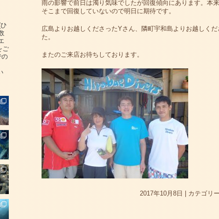
雨の影響で前日は濁り気味でしたが回復傾向にあります。本来
そこまで回復していないので明日に期待です。
(ひ
広島よりお越しくださったYさん、隣町宇和島よりお越しくだ
数
た。
エ
をご
またのご来店お待ちしております。
での
い
2017年10月8日
|
カテゴリー