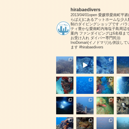
hirabaedivers
2013/04/01open
愛媛県愛南町平碆
らばえ)にあるアットホームな少人
制のダイビングショップです
バラ
ティ豊かな愛南町内海塩子島周辺
案内
ファンダイビングは6名様ま
お受け入れ
ダイバー専門民泊
InoDomari(イノドマリ)も併設して
ます
#hirabaedivers