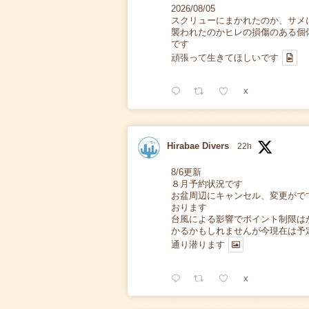
2026/08/05
スクリューにまかれたのか、サメ
襲われたのかヒレの損傷のある個
です
頑張って生きてほしいです
X
Hirabae Divers
22h
8/6更新
８月予約状況です
お盆周辺にキャンセル、変更がで
おります
台風による影響でポイント制限は
かるかもしれませんが今現在は予
通り潜ります
X