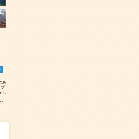
ー
碆にあ
ップ
かし
設し
#ひ