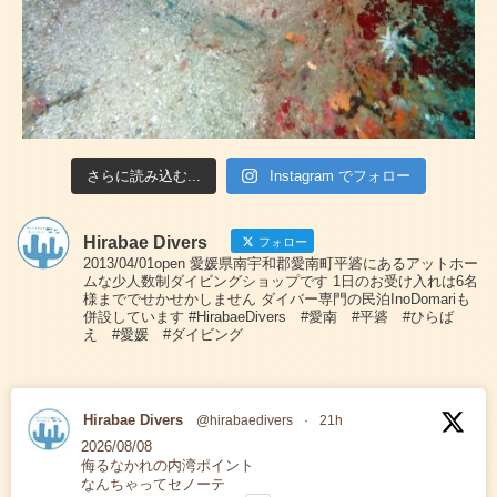
さらに読み込む...
Instagram でフォロー
Hirabae Divers
フォロー
2013/04/01open 愛媛県南宇和郡愛南町平碆にあるアットホー
ムな少人数制ダイビングショップです 1日のお受け入れは6名
様まででせかせかしません ダイバー専門の民泊InoDomariも
併設しています #HirabaeDivers #愛南 #平碆 #ひらば
え #愛媛 #ダイビング
Hirabae Divers
@hirabaedivers
·
21h
2026/08/08
侮るなかれの内湾ポイント
なんちゃってセノーテ