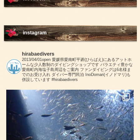
instagram
hirabaedivers
2013/04/01open
愛媛県愛南町平碆(ひらばえ)にあるアットホ
ームな少人数制のダイビングショップです
バラエティ豊かな
愛南町内海塩子島周辺をご案内
ファンダイビングは6名様ま
でのお受け入れ
ダイバー専門民泊 InoDomari(イノドマリ)も
併設しています
#hirabaedivers