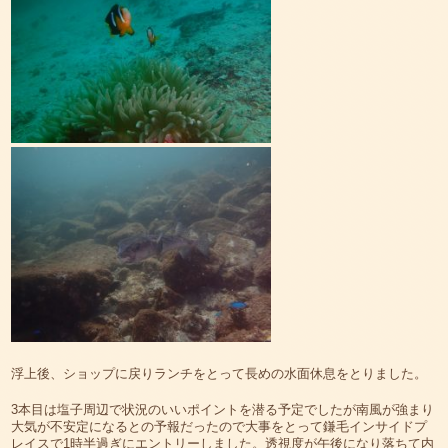
浮上後、ショップに戻りランチをとって長めの水面休息をとりました。
3本目は塩子周辺で状況のいいポイントを潜る予定でしたが南風が強まり
大気が不安定になるとの予報だったので大事をとって鎌毛インサイドプ
レイスで1時半過ぎにエントリーしました。透視度が午後になり落ちて内