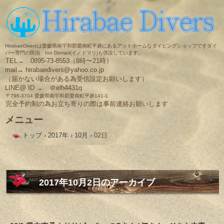
HirabaeDiversは愛媛県南宇和郡愛南町平碆にあるアットホームなダイビングショップですダイ
バー専門の民泊 Ino Domari(イノドマリ)も併設しています。
TEL→ 0895-73-8553（8時〜21時）
mail→ hirabaedivers@yahoo.co.jp
（届かない場合がある為受信設定お願いします）
LINE@ ID → ＠elh4431q
〒798-3704 愛媛県南宇和郡愛南町平碆141-1
完全予約制の為お立ち寄りの際は事前連絡お願いします
メニュー
コ
トップ
›
2017年
›
10月
›
02日
ン
テ
ン
ツ
へ
ス
2017年10月2日
のアーカイブ
キ
ッ
プ