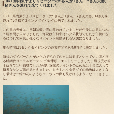
10/1 県内東予よりリピーターのSさんがTさん、Yさん夫妻、
Mさんを連れて来てくれました
10/1 県内東予よりリピーターのSさんがTさん、Yさん夫妻、Mさんを
連れて5名様で３タンクダイビングに来てくれました。
この日の天候は、早朝は薄い雲に覆われていましたが午後になるにつれ
て晴れ間が広がりました。海況は午前中はベタ凪状態でしたが午後にな
るにつれて南風が強くなりポイント制限される状態になりました。
集合時間は3タンクダイビングの通常時間である8時半に設定しました。
新規のダイバーさんがいたので初めての方には必ずといっていいほど潜
る鯖網代コーラルガーデンで9時半頃にエントリーしました。透視度が若
干落ちて10ｍ前後でしたが浅い深度のポイントのため光は十分に入って
綺麗なサンゴ礁が見らえました。ミナミハタタテダイの幼魚は大きくな
り最近は一輪の花のようなウミウシの卵も見かけるようになってきまし
た。