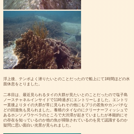
浮上後、テンポよく潜りたいとのことだったので船上にて1時間ほどの水
面休息をとりました。
二本目は、最近見られるタイの大群が見たいとのことだったので塩子島
ノースチャネルインサイドで11時過ぎにエントリーしました。エントリ
ー直後よりタイの大群が常に見られその他にもブリの若魚やカンパチな
どの回遊魚も見られました。養殖のタイなのにクリーナーフィッシュで
あるホンソメワケベラのところで大渋滞が起きていましたが本能的にそ
の存在を知っているのか他の魚が掃除されているのを見て認識するのか
疑問に思い面白い光景が見られました。