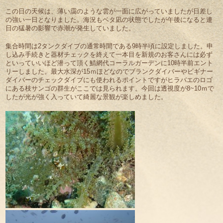
この日の天候は、薄い靄のような雲が一面に広がっていましたが日差し
の強い一日となりました。海況もベタ凪の状態でしたが午後になると連
日の猛暑の影響で赤潮が発生していました。
集合時間は2タンクダイブの通常時間である9時半頃に設定しました。申
し込み手続きと器材チェックを終えて一本目を新規のお客さんには必ず
といっていいほど潜って頂く鯖網代コーラルガーデンに10時半前エント
リーしました。最大水深が15ｍほどなのでブランクダイバーやビギナー
ダイバーのチェックダイブにも使われるポイントですがヒラバエのロゴ
にある枝サンゴの群生がここでは見られます。今回は透視度が8~10ｍで
したが光が強く入っていて綺麗な景観が楽しめました。