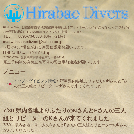
HirabaeDiversは愛媛県南宇和郡愛南町平碆にあるアットホームなダイビングショップですダイ
バー専門の民泊 Ino Domari(イノドマリ)も併設しています。
TEL→ 0895-73-8553（8時〜21時）
mail→ hirabaedivers@yahoo.co.jp
（届かない場合がある為受信設定お願いします）
LINE@ ID → ＠elh4431q
〒798-3704 愛媛県南宇和郡愛南町平碆141-1
完全予約制の為お立ち寄りの際は事前連絡お願いします
メニュー
コ
トップ
›
ダイビング情報
›
7/30 県内各地よりふたりのNさんとFさ
ン
んの三人組とリピーターのKさんが来てくれました
テ
ン
ツ
へ
ス
7/30 県内各地よりふたりのNさんとFさんの三人
キ
組とリピーターのKさんが来てくれました
ッ
プ
7/30 県内各地より二人のNさんとFさんの三人組とリピーターのKさん
が来てくれました