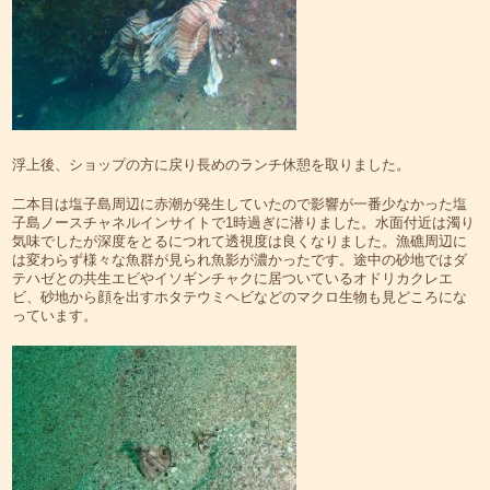
浮上後、ショップの方に戻り長めのランチ休憩を取りました。
二本目は塩子島周辺に赤潮が発生していたので影響が一番少なかった塩
子島ノースチャネルインサイトで1時過ぎに潜りました。水面付近は濁り
気味でしたが深度をとるにつれて透視度は良くなりました。漁礁周辺に
は変わらず様々な魚群が見られ魚影が濃かったです。途中の砂地ではダ
テハゼとの共生エビやイソギンチャクに居ついているオドリカクレエ
ビ、砂地から顔を出すホタテウミヘビなどのマクロ生物も見どころにな
っています。