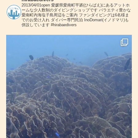
2013/04/01open
愛媛県愛南町平碆(ひらばえ)にあるアットホ
ームな少人数制のダイビングショップです
バラエティ豊かな
愛南町内海塩子島周辺をご案内
ファンダイビングは6名様ま
でのお受け入れ
ダイバー専門民泊 InoDomari(イノドマリ)も
併設しています
#hirabaedivers