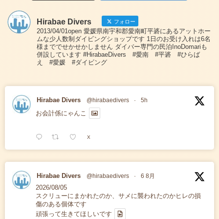
Hirabae Divers
フォロー
2013/04/01open 愛媛県南宇和郡愛南町平碆にあるアットホー
ムな少人数制ダイビングショップです 1日のお受け入れは6名
様まででせかせかしません ダイバー専門の民泊InoDomariも
併設しています #HirabaeDivers #愛南 #平碆 #ひらば
え #愛媛 #ダイビング
Hirabae Divers
@hirabaedivers
·
5h
お会計係にゃんこ
X
Hirabae Divers
@hirabaedivers
·
6 8月
2026/08/05
スクリューにまかれたのか、サメに襲われたのかヒレの損
傷のある個体です
頑張って生きてほしいです