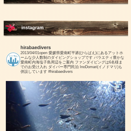
instagram
hirabaedivers
2013/04/01open
愛媛県愛南町平碆(ひらばえ)にあるアットホ
ームな少人数制のダイビングショップです
バラエティ豊かな
愛南町内海塩子島周辺をご案内
ファンダイビングは6名様ま
でのお受け入れ
ダイバー専門民泊 InoDomari(イノドマリ)も
併設しています
#hirabaedivers