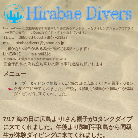
HirabaeDiversは愛媛県南宇和郡愛南町平碆にあるアットホームなダイビングショップですダイ
バー専門の民泊 Ino Domari(イノドマリ)も併設しています。
TEL→ 0895-73-8553（8時〜21時）
mail→ hirabaedivers@yahoo.co.jp
（届かない場合がある為受信設定お願いします）
LINE@ ID → ＠elh4431q
〒798-3704 愛媛県南宇和郡愛南町平碆141-1
完全予約制の為お立ち寄りの際は事前連絡お願いします
メニュー
コ
トップ
›
ダイビング情報
›
7/17 海の日に広島よりIさん親子が3タン
ン
クダイブに来てくれました。午後より隣町宇和島から同級生が体験
テ
ダイビングに来てくれました。
ン
ツ
へ
ス
キ
7/17 海の日に広島よりIさん親子が3タンクダイブ
ッ
に来てくれました。午後より隣町宇和島から同級
プ
生が体験ダイビングに来てくれました。