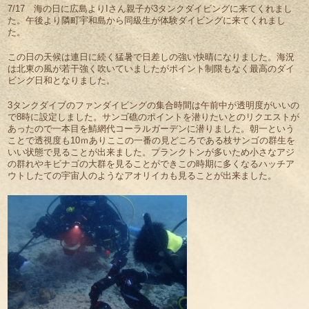
7/17 海の日に広島よりIさん親子が3タンクダイビングに来てくれまし
た。午後より隣町宇和島から同級生が体験ダイビングに来てくれまし
た。
この日の天候は連日に続く猛暑で日差しの強い快晴になりました。海況
は北東の風が若干強く吹いていましたがポイント制限もなく最高のダイ
ビング日和となりました。
3タンクダイブのファンダイビングの集合時間は午前中が透明度がいいの
で8時に設定しました。サンゴ礁のポイントを潜りたいとのリクエストが
あったので一本目を鯖網代コーラルガーデンに潜りました。朝一という
ことで透視度も10ｍありここの一番の見どころである枝サンゴの群生を
いい状態で見ることが出来ました。プランクトンが多いため小さなアジ
の群れやキビナゴの大群を見ることができこの時期に多くなるハッチア
ウトしたての宇宙人のようなアオリイカも見ることが出来ました。