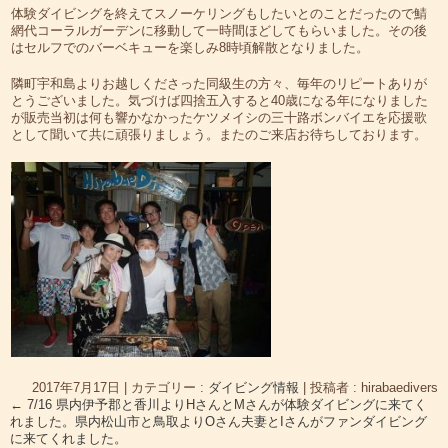
体験ダイビングを終えてスノーケリングもしたいとのことだったので鯖
網代コーラルガーデンに移動して一時間ほどしてもらいました。その後
はセルフでのバーベキューを楽しみ8時頃解散となりました。
隣町宇和島よりお越しくださった同級生の方々、毎年のリピートありが
とうございました。気づけば四捨五入すると40歳になる年になりました
が販売当初は何も響かなかったケツメイシの三十路ボンバイエを応援歌
として聞いて共に頑張りましょう。またのご来店お待ちしております。
2017年7月17日
|
カテゴリー :
ダイビング情報
|
投稿者 : hirabaedivers
←
7/16 県内伊予郡と香川よりHさんとMさんが体験ダイビングに来てく
れました。県内松山市と鳥取よりOさん夫妻とIさんがファンダイビング
に来てくれました。