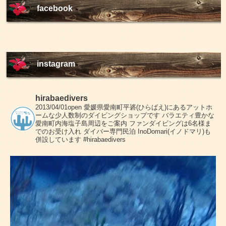
facebook
instagram
hirabaedivers
2013/04/01open
愛媛県愛南町平碆(ひらばえ)にあるアットホ
ームな少人数制のダイビングショップです
バラエティ豊かな
愛南町内海塩子島周辺をご案内
ファンダイビングは6名様ま
でのお受け入れ
ダイバー専門民泊 InoDomari(イノドマリ)も
併設しています
#hirabaedivers