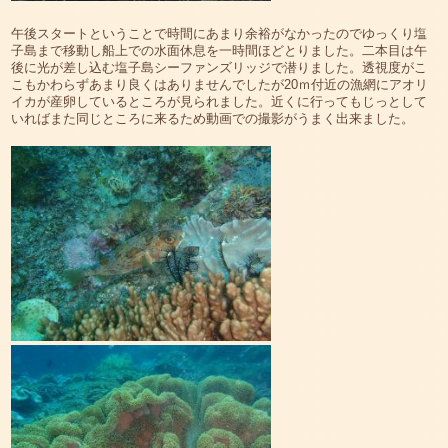
午後スタートということで時間にあまり余裕がなかったのでゆっくり塩
子島まで移動し船上での水面休息を一時間ほどとりました。二本目は午
後に光が差し込む塩子島シーファンズリッジで潜りました。透視度がこ
こもかわらずあまり良くはありませんでしたが20ｍ付近の漁網にアオリ
イカが産卵しているところが見られました。近くに行ってもじっとして
いればまた同じところに来るため動画での撮影がうまく出来ました。