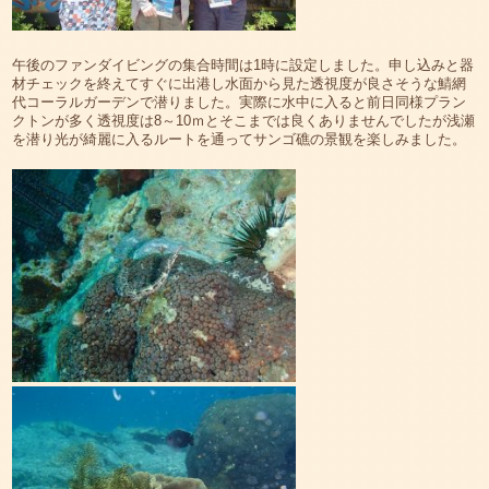
午後のファンダイビングの集合時間は1時に設定しました。申し込みと器
材チェックを終えてすぐに出港し水面から見た透視度が良さそうな鯖網
代コーラルガーデンで潜りました。実際に水中に入ると前日同様プラン
クトンが多く透視度は8～10ｍとそこまでは良くありませんでしたが浅瀬
を潜り光が綺麗に入るルートを通ってサンゴ礁の景観を楽しみました。