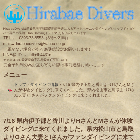
HirabaeDiversは愛媛県南宇和郡愛南町平碆にあるアットホームなダイビングショップですダイ
バー専門の民泊 Ino Domari(イノドマリ)も併設しています。
TEL→ 0895-73-8553（8時〜21時）
mail→ hirabaedivers@yahoo.co.jp
（届かない場合がある為受信設定お願いします）
LINE@ ID → ＠elh4431q
〒798-3704 愛媛県南宇和郡愛南町平碆141-1
完全予約制の為お立ち寄りの際は事前連絡お願いします
メニュー
コ
トップ
›
ダイビング情報
›
7/16 県内伊予郡と香川よりHさんとMさ
ン
んが体験ダイビングに来てくれました。県内松山市と鳥取よりOさ
テ
ん夫妻とIさんがファンダイビングに来てくれました。
ン
ツ
へ
ス
キ
7/16 県内伊予郡と香川よりHさんとMさんが体験
ッ
ダイビングに来てくれました。県内松山市と鳥取
プ
よりOさん夫妻とIさんがファンダイビングに来て