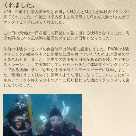
くれました。
7/16 午前中に県内伊予郡と香川よりHさんとMさんが体験ダイビングに
来てくれました。午後より県内松山と鳥取県よりOさん夫妻とIさんがフ
ァンダイビングに来てくれました。
この日の天候は一日を通して日差しを強く感じる快晴となりました。海
況も同様にベタ凪状態で最高のダイビング日和となりました。
午前の体験ダイビングの集合時間は9時頃に設定しました。PADIの体験
ダイビングの教材をもとに簡単な知識を付けていただいたあと器材のサ
イズ合わせをしました。水中でのスキルが何個かあるのを陸上でデモン
ストレーションして実際にしていただいたあとに体験ダイビングポイン
トである浅瀬にサンゴが広がる塩子島のスモールビーチに移動しまし
た。最初はうまく沈めずに訓練のような感じになってしまいましたがス
キルチェックを終えて水中ツアーに切り替わった後はリラックスして楽
しんでいました。