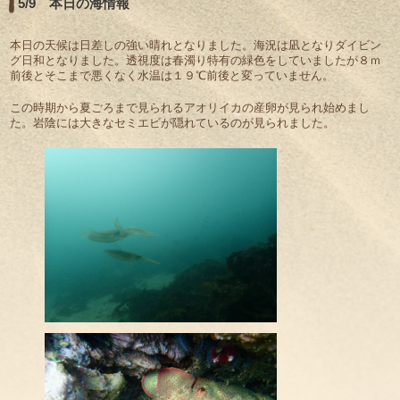
5/9 本日の海情報
本日の天候は日差しの強い晴れとなりました。海況は凪となりダイビン
グ日和となりました。透視度は春濁り特有の緑色をしていましたが８ｍ
前後とそこまで悪くなく水温は１９℃前後と変っていません。
この時期から夏ごろまで見られるアオリイカの産卵が見られ始めまし
た。岩陰には大きなセミエビが隠れているのが見られました。