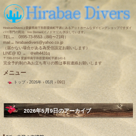
HirabaeDiversは愛媛県南宇和郡愛南町平碆にあるアットホームなダイビングショップですダイ
バー専門の民泊 Ino Domari(イノドマリ)も併設しています。
TEL→ 0895-73-8553（8時〜21時）
mail→ hirabaedivers@yahoo.co.jp
（届かない場合がある為受信設定お願いします）
LINE@ ID → ＠elh4431q
〒798-3704 愛媛県南宇和郡愛南町平碆141-1
完全予約制の為お立ち寄りの際は事前連絡お願いします
メニュー
コ
トップ
›
2026年
›
05月
›
09日
ン
テ
ン
ツ
へ
ス
2026年5月9日
のアーカイブ
キ
ッ
プ