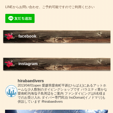
LINEからお問い合わせ、ご予約可能ですのでご利用ください
facebook
instagram
hirabaedivers
2013/04/01open
愛媛県愛南町平碆(ひらばえ)にあるアットホ
ームな少人数制のダイビングショップです
バラエティ豊かな
愛南町内海塩子島周辺をご案内
ファンダイビングは6名様ま
でのお受け入れ
ダイバー専門民泊 InoDomari(イノドマリ)も
併設しています
#hirabaedivers