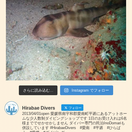
さらに読み込む...
Instagram でフォロー
Hirabae Divers
フォロー
2013/04/01open 愛媛県南宇和郡愛南町平碆にあるアットホー
ムな少人数制ダイビングショップです 1日のお受け入れは6名
様まででせかせかしません ダイバー専門の民泊InoDomariも
併設しています #HirabaeDivers #愛南 #平碆 #ひらば