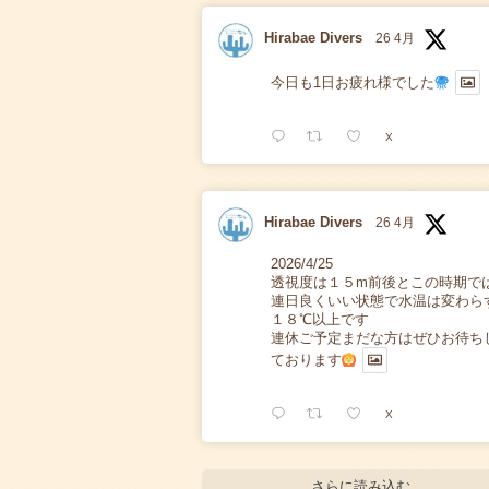
Hirabae Divers
26 4月
今日も1日お疲れ様でした
X
Hirabae Divers
26 4月
2026/4/25
透視度は１５m前後とこの時期で
連日良くいい状態で水温は変わら
１８℃以上です
連休ご予定まだな方はぜひお待ち
ております
X
さらに読み込む