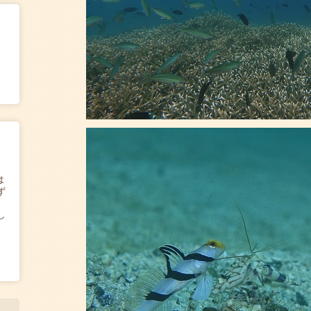
は
ず
し