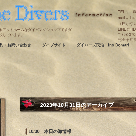
TEL→ 08
mail→ hir
（届かな
LINE@ I
碆にあるアットホームなダイビングショップですダ
も併設しています。
〒798-3
完全予約
約・お問い合わせ
ダイブサイト
ダイバーズ民泊 Ino Domari
す
2023年10月31日
のアーカイブ
10/30 本日の海情報