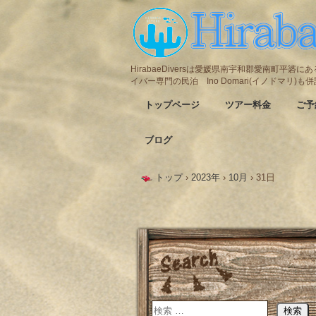
HirabaeDiversは愛媛県南宇和郡愛南町平
イバー専門の民泊 Ino Domari(イノドマリ)
トップページ
ツアー料金
ご予
ブログ
トップ
›
2023年
›
10月
›
31日