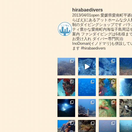
hirabaedivers
2013/04/01open
愛媛県愛南町平碆
らばえ)にあるアットホームな少人
制のダイビングショップです
バラ
ティ豊かな愛南町内海塩子島周辺
案内
ファンダイビングは6名様ま
お受け入れ
ダイバー専門民泊
InoDomari(イノドマリ)も併設して
ます
#hirabaedivers