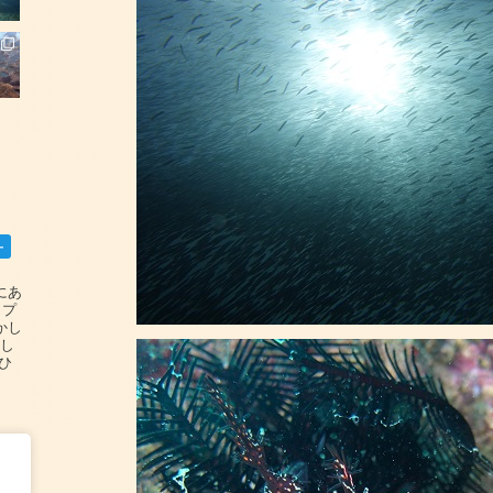
ー
碆にあ
ップ
かし
設し
#ひ