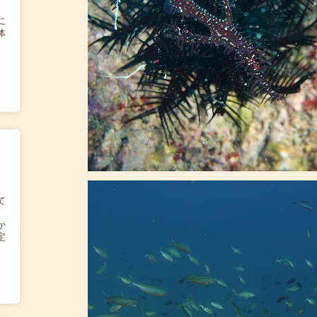
に
体
て
か
定