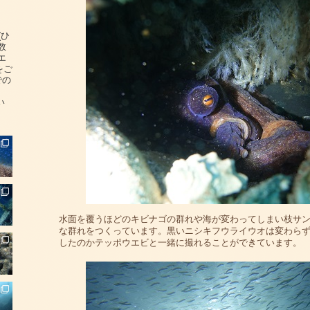
(ひ
数
エ
をご
での
い
水面を覆うほどのキビナゴの群れや海が変わってしまい枝サ
な群れをつくっています。黒いニシキフウライウオは変わら
したのかテッポウエビと一緒に撮れることができています。