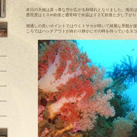
本日の天候は真っ青な空が広がる秋晴れとなりました。海況
透視度は１０m前後と通常時で水温は２２℃前後と少し下がり
潮通しの良いポイントではウミトサカが咲いて綺麗な景観が
ころではハッチアウトが終わり静かにその時を待っているタ