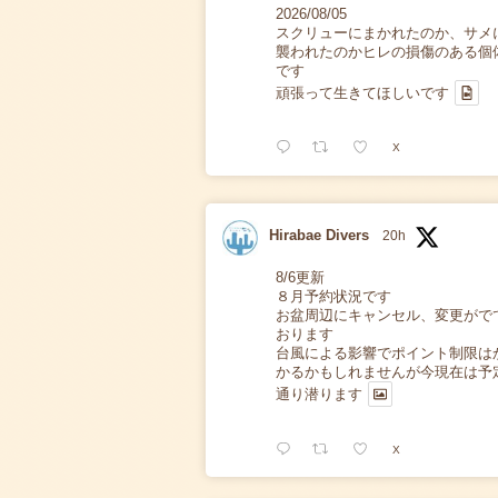
2026/08/05
スクリューにまかれたのか、サメ
襲われたのかヒレの損傷のある個
です
頑張って生きてほしいです
X
Hirabae Divers
20h
8/6更新
８月予約状況です
お盆周辺にキャンセル、変更がで
おります
台風による影響でポイント制限は
かるかもしれませんが今現在は予
通り潜ります
X