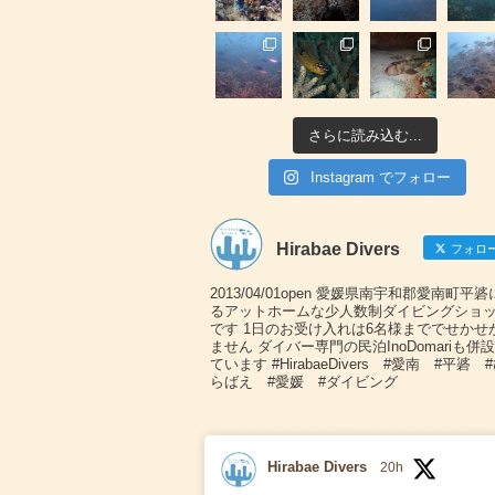
さらに読み込む...
Instagram でフォロー
Hirabae Divers
フォロ
2013/04/01open 愛媛県南宇和郡愛南町平
るアットホームな少人数制ダイビングショ
です 1日のお受け入れは6名様まででせかせ
ません ダイバー専門の民泊InoDomariも併
ています #HirabaeDivers #愛南 #平碆 
らばえ #愛媛 #ダイビング
Hirabae Divers
20h