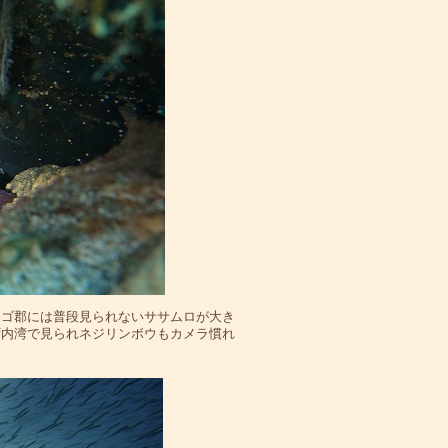
ンゴ郡には普段見られないササムロが大き
ず内湾で見られネジリンボウもカメラ慣れ