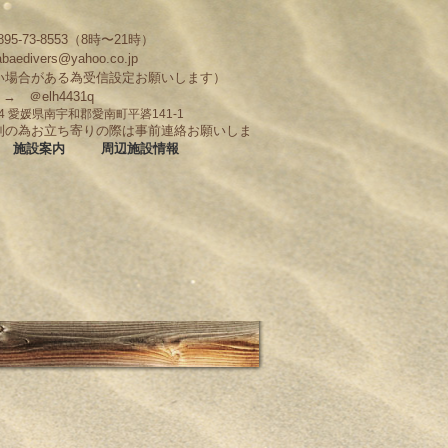
95-73-8553（8時〜21時）
abaedivers@yahoo.co.jp
い場合がある為受信設定お願いします）
D → ＠elh4431q
704 愛媛県南宇和郡愛南町平碆141-1
制の為お立ち寄りの際は事前連絡お願いしま
施設案内
周辺施設情報