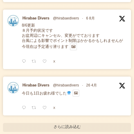
Hirabae Divers
@hirabaedivers
·
6 8月
8/6更新
８月予約状況です
お盆周辺にキャンセル、変更がでております
台風による影響でポイント制限はかかるかもしれませんが
今現在は予定通り潜ります
X
Hirabae Divers
@hirabaedivers
·
26 4月
今日も1日お疲れ様でした
X
さらに読み込む