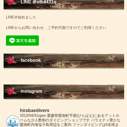
LINE ＠elh4431q
LINE＠始めました
LINEからお問い合わせ、ご予約可能ですのでご利用ください
facebook
instagram
hirabaedivers
2013/04/01open
愛媛県愛南町平碆(ひらばえ)にあるアットホ
ームな少人数制のダイビングショップです
バラエティ豊かな
愛南町内海塩子島周辺をご案内
ファンダイビングは6名様ま