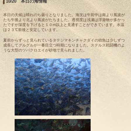
10/20 本日の海情報
本日の天候は晴れのち曇りとなりました。海況は午前中は南より風波が
たち午後より北より風波がたちました。透視度は浅瀬は浮遊物が多かっ
たですが深度を下げると１０m以上と見通すことができています。水温
は２３℃前後と安定しています。
夏前からずっと見られているタテジマキンチャクダイの幼魚は少しずつ
成長してグルグルが一番目立つ時期になりました。ステルス戦闘機のよ
うな大型のツバクロエイが砂地で見られました。