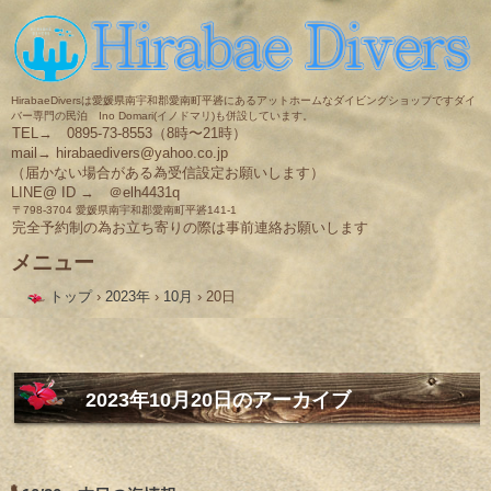
HirabaeDiversは愛媛県南宇和郡愛南町平碆にあるアットホームなダイビングショップですダイ
バー専門の民泊 Ino Domari(イノドマリ)も併設しています。
TEL→ 0895-73-8553（8時〜21時）
mail→ hirabaedivers@yahoo.co.jp
（届かない場合がある為受信設定お願いします）
LINE@ ID → ＠elh4431q
〒798-3704 愛媛県南宇和郡愛南町平碆141-1
完全予約制の為お立ち寄りの際は事前連絡お願いします
メニュー
コ
トップ
›
2023年
›
10月
›
20日
ン
テ
ン
ツ
へ
ス
2023年10月20日
のアーカイブ
キ
ッ
プ