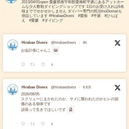
2013/04/01open 愛媛県南宇和郡愛南町平碆にあるアットホー
ムな少人数制ダイビングショップです 1日のお受け入れは6名
様まででせかせかしません ダイバー専門の民泊InoDomariも
併設しています #HirabaeDivers #愛南 #平碆 #ひらば
え #愛媛 #ダイビング
Hirabae Divers
@hirabaedivers
·
8h
お会計係にゃんこ
X
Hirabae Divers
@hirabaedivers
·
6 8月
2026/08/05
スクリューにまかれたのか、サメに襲われたのかヒレの損
傷のある個体です
頑張って生きてほしいです
X