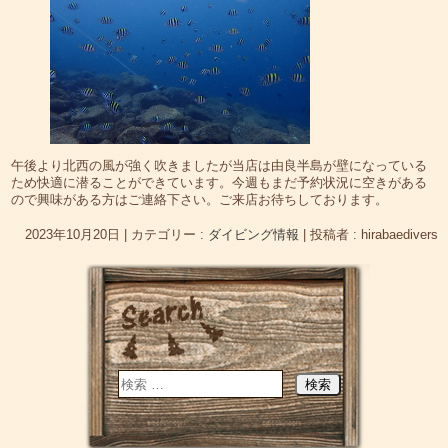
午後より北西の風が強く吹きましたが当店は由良半島が壁になっている
ため快適に潜ることができています。今週もまだ予約状況に空きがある
ので興味がある方はご連絡下さい。ご来店お待ちしております。
2023年10月20日
|
カテゴリー :
ダイビング情報
|
投稿者 : hirabaedivers