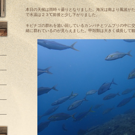
本日の天候は雨時々曇りとなりました。海況は南より風波がた
で水温は２３℃前後と少し下がりました。
キビナゴの群れを追い回しているカンパチとツムブリの中に
緒に群れているのが見らえました。甲殻類は大きく成長して