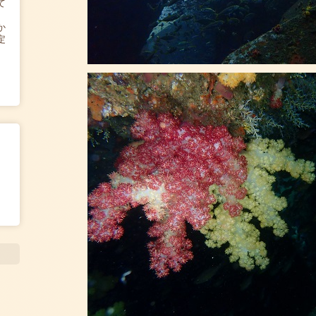
て
か
定