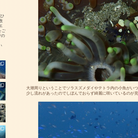
(ひ
数
エ
をご
での
い
大潮周りということでソラスズメダイやテトラ内の小魚がい
少し流れがあったのでしぼんでおらず綺麗に咲いているのが