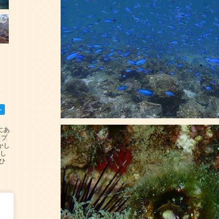
ー
碆にあ
ップ
かし
設し
#ひ