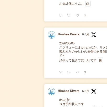
お会計係にゃんこ
X
Hirabae Divers
6 8月
2026/08/05
スクリューにまかれたのか、サメ
襲われたのかヒレの損傷のある個
です
頑張って生きてほしいです
X
Hirabae Divers
6 8月
8/6更新
８月予約状況です