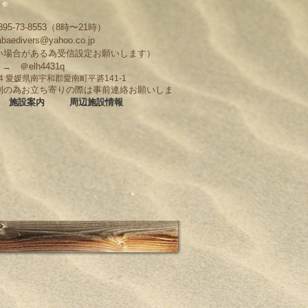
95-73-8553（8時〜21時）
abaedivers@yahoo.co.jp
い場合がある為受信設定お願いします）
D → ＠elh4431q
704 愛媛県南宇和郡愛南町平碆141-1
制の為お立ち寄りの際は事前連絡お願いしま
施設案内
周辺施設情報