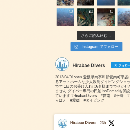
さらに読み込む...
Instagram でフォロー
Hirabae Divers
フォロ
2013/04/01open 愛媛県南宇和郡愛南町平
るアットホームな少人数制ダイビングショ
です 1日のお受け入れは6名様まででせかせ
ません ダイバー専門の民泊InoDomariも併
ています #HirabaeDivers #愛南 #平碆 
らばえ #愛媛 #ダイビング
Hirabae Divers
23h