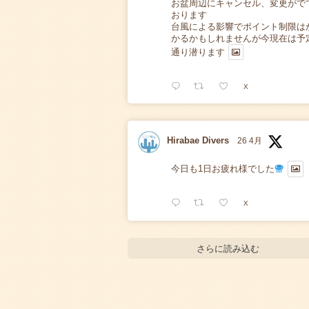
お盆周辺にキャンセル、変更がで
おります
台風による影響でポイント制限は
かるかもしれませんが今現在は予
通り潜ります
X
Hirabae Divers
26 4月
今日も1日お疲れ様でした
X
さらに読み込む