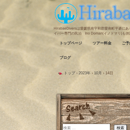
HirabaeDiversは愛媛県南宇和郡愛南町平
イバー専門の民泊 Ino Domari(イノドマリ)
トップページ
ツアー料金
ご予
ブログ
トップ
›
2023年
›
10月
›
14日