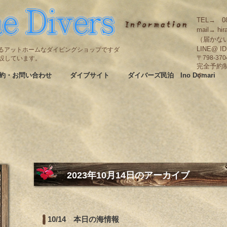
TEL→ 08
mail→ hir
（届かな
LINE@ I
碆にあるアットホームなダイビングショップですダ
も併設しています。
〒798-3
完全予約
約・お問い合わせ
ダイブサイト
ダイバーズ民泊 Ino Domari
す
2023年10月14日
のアーカイブ
10/14 本日の海情報