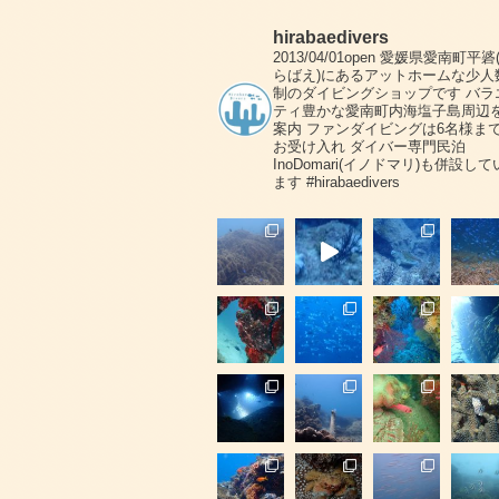
hirabaedivers
2013/04/01open
愛媛県愛南町平碆
らばえ)にあるアットホームな少人
制のダイビングショップです
バラ
ティ豊かな愛南町内海塩子島周辺
案内
ファンダイビングは6名様ま
お受け入れ
ダイバー専門民泊
InoDomari(イノドマリ)も併設して
ます
#hirabaedivers