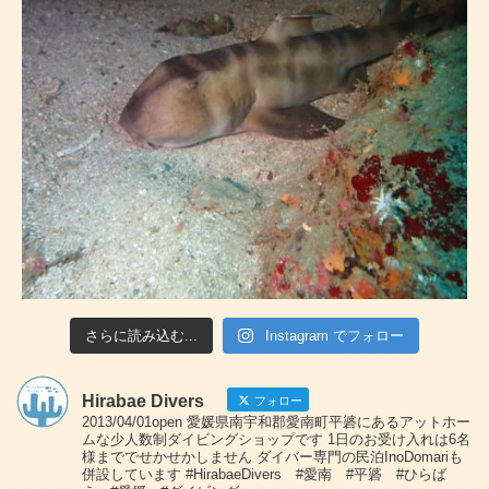
さらに読み込む...
Instagram でフォロー
Hirabae Divers
フォロー
2013/04/01open 愛媛県南宇和郡愛南町平碆にあるアットホー
ムな少人数制ダイビングショップです 1日のお受け入れは6名
様まででせかせかしません ダイバー専門の民泊InoDomariも
併設しています #HirabaeDivers #愛南 #平碆 #ひらば