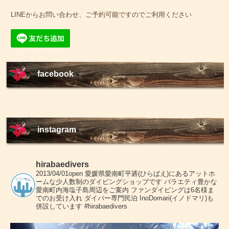
LINEからお問い合わせ、ご予約可能ですのでご利用ください
facebook
instagram
hirabaedivers
2013/04/01open
愛媛県愛南町平碆(ひらばえ)にあるアットホ
ームな少人数制のダイビングショップです
バラエティ豊かな
愛南町内海塩子島周辺をご案内
ファンダイビングは6名様ま
でのお受け入れ
ダイバー専門民泊 InoDomari(イノドマリ)も
併設しています
#hirabaedivers