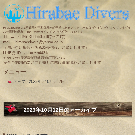
HirabaeDiversは愛媛県南宇和郡愛南町平碆にあるアットホームなダイビングショップですダイ
バー専門の民泊 Ino Domari(イノドマリ)も併設しています。
TEL→ 0895-73-8553（8時〜21時）
mail→ hirabaedivers@yahoo.co.jp
（届かない場合がある為受信設定お願いします）
LINE@ ID → ＠elh4431q
〒798-3704 愛媛県南宇和郡愛南町平碆141-1
完全予約制の為お立ち寄りの際は事前連絡お願いします
メニュー
コ
トップ
›
2023年
›
10月
›
12日
ン
テ
ン
ツ
へ
ス
2023年10月12日
のアーカイブ
キ
ッ
プ