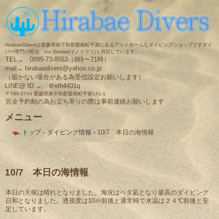
HirabaeDiversは愛媛県南宇和郡愛南町平碆にあるアットホームなダイビングショップですダイ
バー専門の民泊 Ino Domari(イノドマリ)も併設しています。
TEL→ 0895-73-8553（8時〜21時）
mail→ hirabaedivers@yahoo.co.jp
（届かない場合がある為受信設定お願いします）
LINE@ ID → ＠elh4431q
〒798-3704 愛媛県南宇和郡愛南町平碆141-1
完全予約制の為お立ち寄りの際は事前連絡お願いします
メニュー
コ
トップ
›
ダイビング情報
›
10/7 本日の海情報
ン
テ
ン
ツ
へ
10/7 本日の海情報
ス
キ
本日の天候は晴れとなりました。海況はベタ凪となり最高のダイビング
ッ
日和となりました。透視度は10ｍ前後と通常時で水温は２４℃前後と安
プ
定しています。