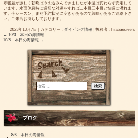
寒暖差が激しく朝晩は冷え込みんできましたが水温は変わらず安定して
います。水面休息時に適切な対処をすれば二本目三本目と快適に潜れま
す。今シーズン、まだ予約状況に空きがあるので興味があるご連絡下さ
い。ご来店お待ちしております。
2023年10月7日
|
カテゴリー :
ダイビング情報
|
投稿者 : hirabaedivers
←
10/3 本日の海情報
10/8 本日の海情報
→
ブログ
8/6 本日の海情報