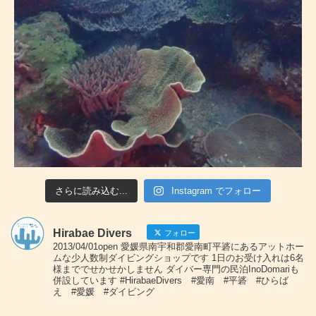
さらに読み込む...
Instagram でフォロー
Hirabae Divers
フォロー
2013/04/01open 愛媛県南宇和郡愛南町平碆にあるアットホー
ムな少人数制ダイビングショップです 1日のお受け入れは6名
様まででせかせかしません ダイバー専門の民泊InoDomariも
併設しています #HirabaeDivers #愛南 #平碆 #ひらば
え #愛媛 #ダイビング