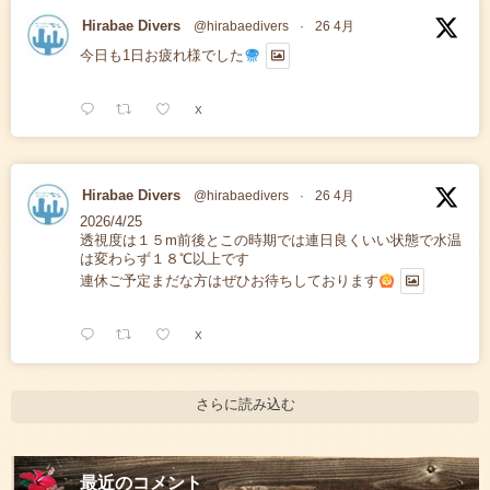
Hirabae Divers
@hirabaedivers
·
26 4月
今日も1日お疲れ様でした
X
Hirabae Divers
@hirabaedivers
·
26 4月
2026/4/25
透視度は１５m前後とこの時期では連日良くいい状態で水温
は変わらず１８℃以上です
連休ご予定まだな方はぜひお待ちしております
X
さらに読み込む
最近のコメント