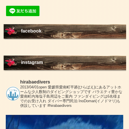
facebook
instagram
hirabaedivers
2013/04/01open
愛媛県愛南町平碆(ひらばえ)にあるアットホ
ームな少人数制のダイビングショップです
バラエティ豊かな
愛南町内海塩子島周辺をご案内
ファンダイビングは6名様ま
でのお受け入れ
ダイバー専門民泊 InoDomari(イノドマリ)も
併設しています
#hirabaedivers