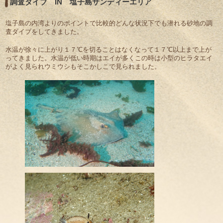
調査ダイブ IN 塩子島サンディーエリア
塩子島の内湾よりのポイントで比較的どんな状況下でも潜れる砂地の調
査ダイブをしてきました。
水温が徐々に上がり１７℃を切ることはなくなって１７℃以上まで上が
ってきました。水温が低い時期はエイが多くこの時は小型のヒラタエイ
がよく見られウミウシもそこかしこで見られました。