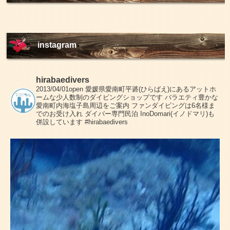
instagram
hirabaedivers
2013/04/01open
愛媛県愛南町平碆(ひらばえ)にあるアットホ
ームな少人数制のダイビングショップです
バラエティ豊かな
愛南町内海塩子島周辺をご案内
ファンダイビングは6名様ま
でのお受け入れ
ダイバー専門民泊 InoDomari(イノドマリ)も
併設しています
#hirabaedivers