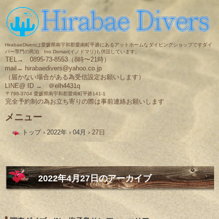
HirabaeDiversは愛媛県南宇和郡愛南町平碆にあるアットホームなダイビングショップですダイ
バー専門の民泊 Ino Domari(イノドマリ)も併設しています。
TEL→ 0895-73-8553（8時〜21時）
mail→ hirabaedivers@yahoo.co.jp
（届かない場合がある為受信設定お願いします）
LINE@ ID → ＠elh4431q
〒798-3704 愛媛県南宇和郡愛南町平碆141-1
完全予約制の為お立ち寄りの際は事前連絡お願いします
メニュー
コ
トップ
›
2022年
›
04月
›
27日
ン
テ
ン
ツ
へ
ス
2022年4月27日
のアーカイブ
キ
ッ
プ