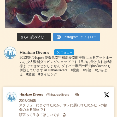
さらに読み込む...
Instagram でフォロー
Hirabae Divers
フォロー
2013/04/01open 愛媛県南宇和郡愛南町平碆にあるアットホー
ムな少人数制ダイビングショップです 1日のお受け入れは6名
様まででせかせかしません ダイバー専門の民泊InoDomariも
併設しています #HirabaeDivers #愛南 #平碆 #ひらば
え #愛媛 #ダイビング
Hirabae Divers
@hirabaedivers
·
6h
2026/08/05
スクリューにまかれたのか、サメに襲われたのかヒレの損
傷のある個体です
頑張って生きてほしいです