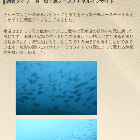
調査ダイブ IN 塩子島ノースチャネルインサイド
今シーズンも一番潜るポイントになるであろう塩子島ノースチャネルイ
ンサイドに調査ダイブをしてきました。
水温はまだ１６℃と低めですがここ数年の高水温の状態から元に戻った
感じです。海藻が元気に生い茂りこの海藻たちが枯れだすと濁る春濁り
は起きておらず透視度は良く、ところで１５mほど見通すことができて
います。魚影の濃いこのポイントではワイドで水深によって変わる魚種
の魚群が楽しめました。