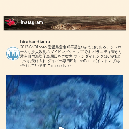
instagram
hirabaedivers
2013/04/01open
愛媛県愛南町平碆(ひらばえ)にあるアットホ
ームな少人数制のダイビングショップです
バラエティ豊かな
愛南町内海塩子島周辺をご案内
ファンダイビングは6名様ま
でのお受け入れ
ダイバー専門民泊 InoDomari(イノドマリ)も
併設しています
#hirabaedivers