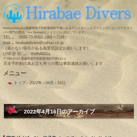
HirabaeDiversは愛媛県南宇和郡愛南町平碆にあるアットホームなダイビングショップですダイ
バー専門の民泊 Ino Domari(イノドマリ)も併設しています。
TEL→ 0895-73-8553（8時〜21時）
mail→ hirabaedivers@yahoo.co.jp
（届かない場合がある為受信設定お願いします）
LINE@ ID → ＠elh4431q
〒798-3704 愛媛県南宇和郡愛南町平碆141-1
完全予約制の為お立ち寄りの際は事前連絡お願いします
メニュー
コ
トップ
›
2022年
›
04月
›
16日
ン
テ
ン
ツ
へ
ス
2022年4月16日
のアーカイブ
キ
ッ
プ