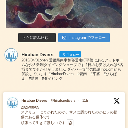
さらに読み込む...
Instagram でフォロー
Hirabae Divers
フォロー
2013/04/01open 愛媛県南宇和郡愛南町平碆にあるアットホー
ムな少人数制ダイビングショップです 1日のお受け入れは6名
様まででせかせかしません ダイバー専門の民泊InoDomariも
併設しています #HirabaeDivers #愛南 #平碆 #ひらば
え #愛媛 #ダイビング
Hirabae Divers
@hirabaedivers
·
11h
2026/08/05
スクリューにまかれたのか、サメに襲われたのかヒレの損
傷のある個体です
頑張って生きてほしいです