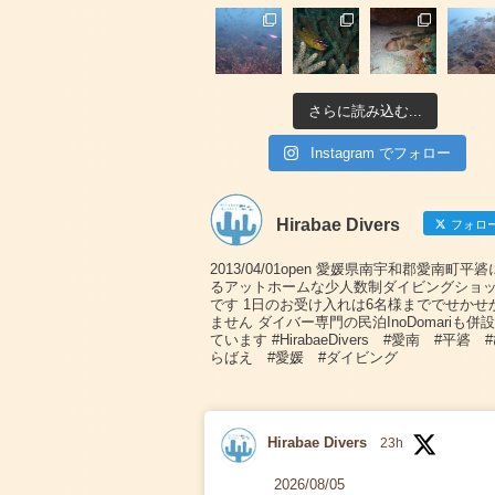
さらに読み込む...
Instagram でフォロー
Hirabae Divers
フォロ
2013/04/01open 愛媛県南宇和郡愛南町平
るアットホームな少人数制ダイビングショ
です 1日のお受け入れは6名様まででせかせ
ません ダイバー専門の民泊InoDomariも併
ています #HirabaeDivers #愛南 #平碆 
らばえ #愛媛 #ダイビング
Hirabae Divers
23h
2026/08/05