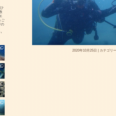
(ひ
数
エ
をご
での
い
2020年10月25日
|
カテゴリー