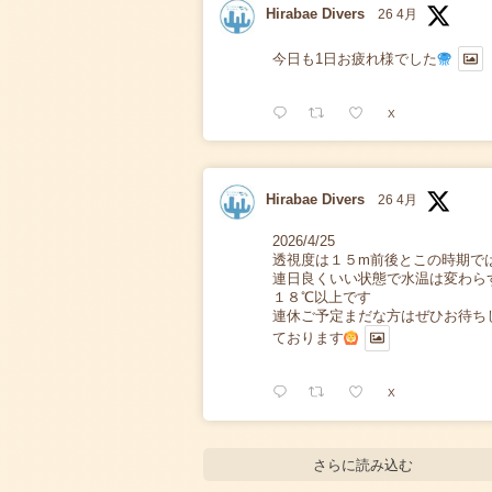
Hirabae Divers
26 4月
今日も1日お疲れ様でした
X
Hirabae Divers
26 4月
2026/4/25
透視度は１５m前後とこの時期で
連日良くいい状態で水温は変わら
１８℃以上です
連休ご予定まだな方はぜひお待ち
ております
X
さらに読み込む