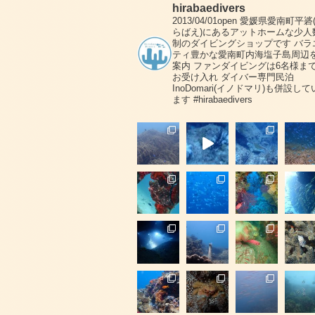
hirabaedivers
2013/04/01open
愛媛県愛南町平碆
らばえ)にあるアットホームな少人
制のダイビングショップです
バラ
ティ豊かな愛南町内海塩子島周辺
案内
ファンダイビングは6名様ま
お受け入れ
ダイバー専門民泊
InoDomari(イノドマリ)も併設して
ます
#hirabaedivers