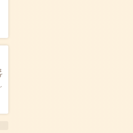
は
ず
し