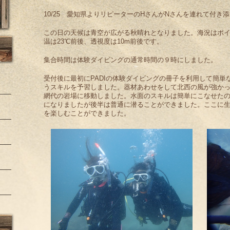
10/25 愛知県よりリピーターのHさんがNさんを連れて付
この日の天候は青空が広がる秋晴れとなりました。海況はポ
温は23℃前後、透視度は10m前後です。
集合時間は体験ダイビングの通常時間の９時にしました。
受付後に最初にPADIの体験ダイビングの冊子を利用して簡
うスキルを予習しました。器材あわせをして北西の風が強か
網代の岩場に移動しました。水面のスキルは簡単にこなせた
になりましたが後半は普通に潜ることができました。ここに
を楽しむことができました。