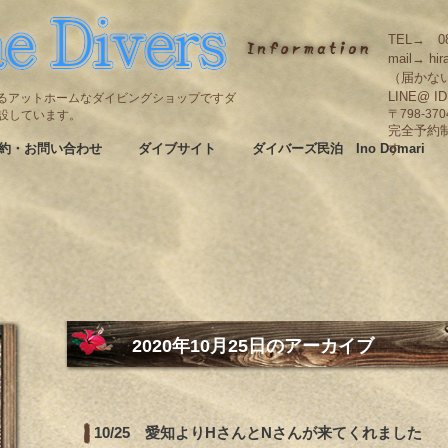
TEL→ 08
mail→ hir
（届かな
LINE@ I
碆にあるアットホームなダイビングショップですダ
も併設しています。
〒798-3
完全予約
約・お問い合わせ
ダイブサイト
ダイバーズ民泊 Ino Domari
す
2020年10月25日
のアーカイブ
10/25 愛知よりHさんとNさんが来てくれました