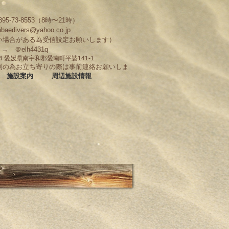
95-73-8553（8時〜21時）
abaedivers@yahoo.co.jp
い場合がある為受信設定お願いします）
D → ＠elh4431q
704 愛媛県南宇和郡愛南町平碆141-1
制の為お立ち寄りの際は事前連絡お願いしま
施設案内
周辺施設情報