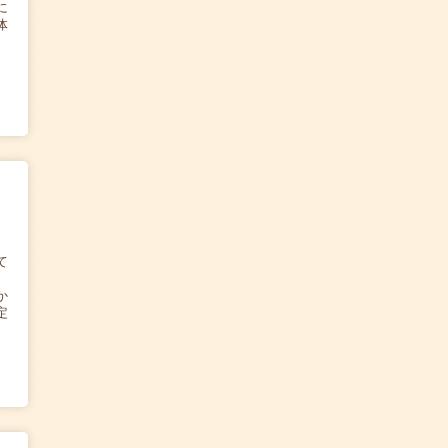
に
体
て
か
定