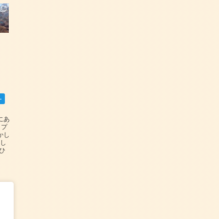
ー
碆にあ
ップ
かし
設し
#ひ