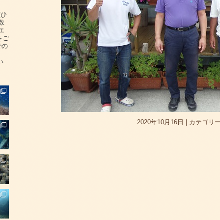
(ひ
数
エ
をご
での
い
2020年10月16日
|
カテゴリー