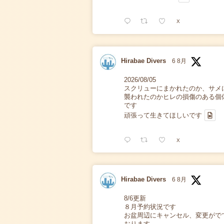
X
Hirabae Divers
6 8月
2026/08/05
スクリューにまかれたのか、サメ
襲われたのかヒレの損傷のある個
です
頑張って生きてほしいです
X
Hirabae Divers
6 8月
8/6更新
８月予約状況です
お盆周辺にキャンセル、変更がで
おります