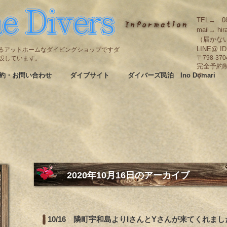
TEL→ 08
mail→ hir
（届かな
LINE@ I
碆にあるアットホームなダイビングショップですダ
も併設しています。
〒798-3
完全予約
約・お問い合わせ
ダイブサイト
ダイバーズ民泊 Ino Domari
す
2020年10月16日
のアーカイブ
10/16 隣町宇和島よりIさんとYさんが来てくれまし