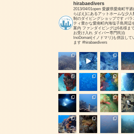
hirabaedivers
2013/04/01open
愛媛県愛南町平碆
らばえ)にあるアットホームな少人
制のダイビングショップです
バラ
ティ豊かな愛南町内海塩子島周辺
案内
ファンダイビングは6名様ま
お受け入れ
ダイバー専門民泊
InoDomari(イノドマリ)も併設して
ます
#hirabaedivers