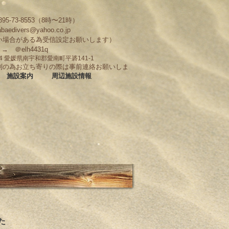
95-73-8553（8時〜21時）
abaedivers@yahoo.co.jp
い場合がある為受信設定お願いします）
D → ＠elh4431q
704 愛媛県南宇和郡愛南町平碆141-1
制の為お立ち寄りの際は事前連絡お願いしま
施設案内
周辺施設情報
た