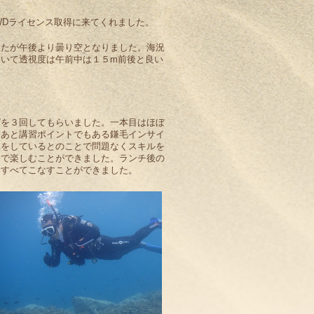
OWDライセンス取得に来てくれました。
したが午後より曇り空となりました。海況
ていて透視度は午前中は１５m前後と良い
グを３回してもらいました。一本目はほぼ
たあと講習ポイントでもある鎌毛インサイ
泳をしているとのことで問題なくスキルを
ーで楽しむことができました。ランチ後の
をすべてこなすことができました。