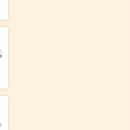
に
体
て