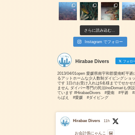
さらに読み込む...
Instagram でフォロー
Hirabae Divers
フォロ
2013/04/01open 愛媛県南宇和郡愛南町平
るアットホームな少人数制ダイビングショ
です 1日のお受け入れは6名様まででせかせ
ません ダイバー専門の民泊InoDomariも併
ています #HirabaeDivers #愛南 #平碆 
らばえ #愛媛 #ダイビング
Hirabae Divers
11h
お会計係にゃんこ