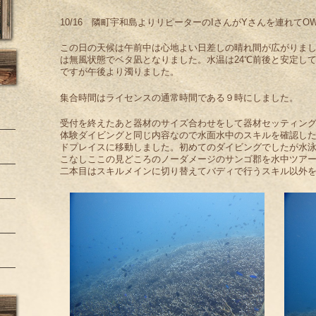
10/16 隣町宇和島よりリピーターのIさんがYさんを連れて
この日の天候は午前中は心地よい日差しの晴れ間が広がりま
は無風状態でベタ凪となりました。水温は24℃前後と安定し
ですが午後より濁りました。
集合時間はライセンスの通常時間である９時にしました。
受付を終えたあと器材のサイズ合わせをして器材セッティン
体験ダイビングと同じ内容なので水面水中のスキルを確認し
ドプレイスに移動しました。初めてのダイビングでしたが水
こなしここの見どころのノーダメージのサンゴ郡を水中ツア
二本目はスキルメインに切り替えてバディで行うスキル以外