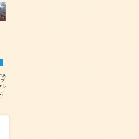
ー
碆にあ
ップ
かし
設し
#ひ