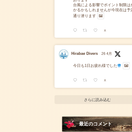
台風による影響でポイント制限は
かるかもしれませんが今現在は予
通り潜ります
X
Hirabae Divers
26 4月
今日も1日お疲れ様でした
X
さらに読み込む
最近のコメント