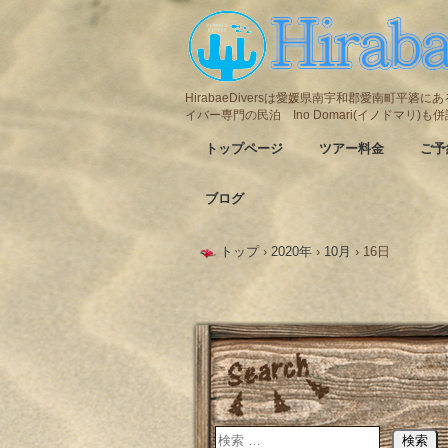
HirabaeDiversは愛媛県南宇和郡愛南町平
イバー専門の民泊 Ino Domari(イノドマリ)
トップページ
ツアー料金
ご予
ブログ
トップ
›
2020年
›
10月
›
16日