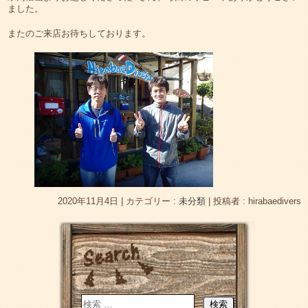
ました。
またのご来店お待ちしております。
2020年11月4日
|
カテゴリー :
未分類
|
投稿者 : hirabaedivers