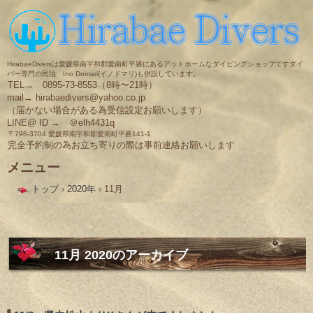
HirabaeDiversは愛媛県南宇和郡愛南町平碆にあるアットホームなダイビングショップですダイ
バー専門の民泊 Ino Domari(イノドマリ)も併設しています。
TEL→ 0895-73-8553（8時〜21時）
mail→ hirabaedivers@yahoo.co.jp
（届かない場合がある為受信設定お願いします）
LINE@ ID → ＠elh4431q
〒798-3704 愛媛県南宇和郡愛南町平碆141-1
完全予約制の為お立ち寄りの際は事前連絡お願いします
メニュー
コ
トップ
›
2020年
›
11月
ン
テ
ン
ツ
へ
ス
11月 2020
のアーカイブ
キ
ッ
プ