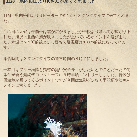
11/8 県内松山よりKさんが来てくれました
11/8 県内松山よりリピーターのKさんが３タンクダイブに来てくれまし
た。
この日の天候は午前中は雲が広がりましたが午後より晴れ間が広がりま
した。海況は北西の風が吹きましたが凪いでいるポイントを選びまし
た。水温は２１℃前後と少し落ちて透視度は１０m前後になっていま
す。
集合時間は３タンクダイブの通常時間の８時半にしました。
一本目はフリー潜降と指標の無い安全停止がしたいとのことだったので
条件が合う鯖網代ロックリーフに９時半頃エントリーしました。普段は
回遊魚が回ってくるポイントですが今回は魚影が少なく甲殻類や幼魚を
メインに潜りました。