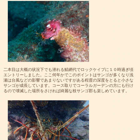
二本目は大概の状況下でも潜れる鯖網代でロックケイプに１０時過ぎ頃
エントリーしました。ここ何年かでこのポイントはサンゴが多くなり浅
瀬は台風などの影響であまりないですがある程度の深度をとると小さな
サンゴが成長しています。コース取りでコーラルガーデンの方にも行け
るので壊滅した場所をさければ綺麗な枝サンゴ郡も楽しめています。