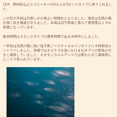
11/4 県内松山よりリピーターのSさんが3タンクダイブに来てくれまし
た。
この日の天候は日差しの心地よい秋晴れとなりました。海況は北西の風
が強く吹き風波が立ちました。水温は22℃前後と落ちて透視度は１０m
前後になっています。
集合時間は３タンクダイブの通常時間である８時半にしました。
一本目は北西の風に強い塩子島ノースチャネルインサイドに９時前頃エ
ントリーしました。深場ではキビナゴを追いかけまわすブリの若魚が大
きく成長していました。オオモンカエルアンコウは変わらず二個体同じ
ところで見られています。