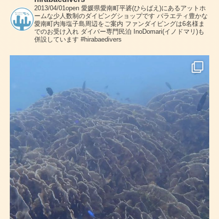
2013/04/01open
愛媛県愛南町平碆(ひらばえ)にあるアットホ
ームな少人数制のダイビングショップです
バラエティ豊かな
愛南町内海塩子島周辺をご案内
ファンダイビングは6名様ま
でのお受け入れ
ダイバー専門民泊 InoDomari(イノドマリ)も
併設しています
#hirabaedivers