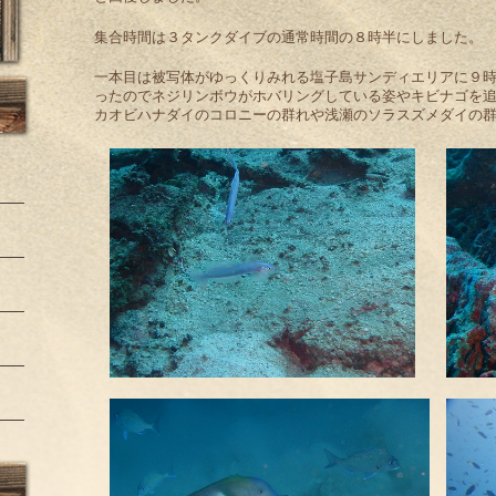
集合時間は３タンクダイブの通常時間の８時半にしました。
一本目は被写体がゆっくりみれる塩子島サンディエリアに９
ったのでネジリンボウがホバリングしている姿やキビナゴを
カオビハナダイのコロニーの群れや浅瀬のソラスズメダイの