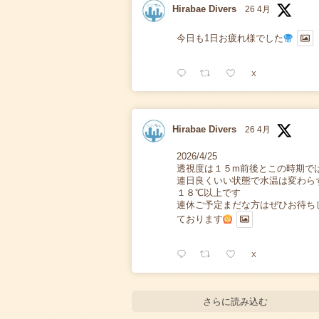
Hirabae Divers
26 4月
今日も1日お疲れ様でした
X
Hirabae Divers
26 4月
2026/4/25
透視度は１５m前後とこの時期で
連日良くいい状態で水温は変わら
１８℃以上です
連休ご予定まだな方はぜひお待ち
ております
X
さらに読み込む