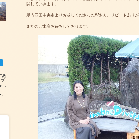
開していきます。
県内四国中央市よりお越しくださったWさん、リピートあり
またのご来店お待ちしております。
ー
碆にあ
ップ
かし
設し
#ひ