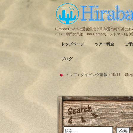
HirabaeDiversは愛媛県南宇和郡愛南町平
イバー専門の民泊 Ino Domari(イノドマリ)
トップページ
ツアー料金
ご予
ブログ
トップ
›
ダイビング情報
›
10/11 