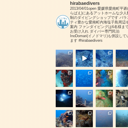
hirabaedivers
2013/04/01open
愛媛県愛南町平碆
らばえ)にあるアットホームな少人
制のダイビングショップです
バラ
ティ豊かな愛南町内海塩子島周辺
案内
ファンダイビングは6名様ま
お受け入れ
ダイバー専門民泊
InoDomari(イノドマリ)も併設して
ます
#hirabaedivers