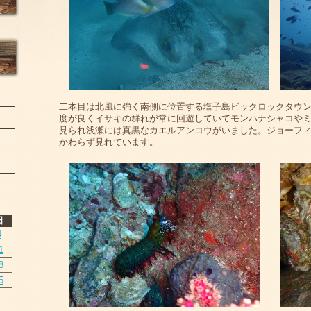
二本目は北風に強く南側に位置する塩子島ビックロックタウ
度が良くイサキの群れが常に回遊していてモンハナシャコや
見られ浅瀬には真黒なカエルアンコウがいました。ジョーフ
かわらず見れています。
日
4
1
8
5