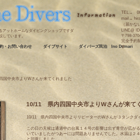
TEL→ 08
mail→ hir
（届かな
LINE@ I
碆にあるアットホームなダイビングショップですダ
も併設しています。
〒798-3
完全予約
約・お問い合わせ
ダイブサイト
ダイバーズ民泊 Ino Domari
す
県内四国中央市よりWさんが来てくれました
10/11 県内四国中央市よりWさんが来て
10/11 県内四国中央市よりリピーターのWさんが３タンク
この日の天候は通過中の台風１４号の影響は出ず青空が広が
いていましたがつあーには問題ありませんでした。水温は２４
と回復しました。