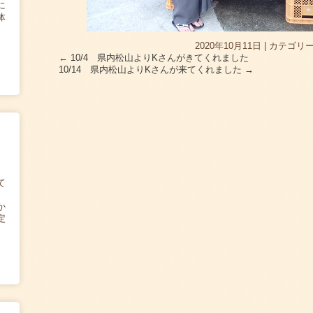
に
体
2020年10月11日
|
カテゴリー
←
10/4 県内松山よりKさんがきてくれました
10/14 県内松山よりKさんが来てくれました
→
て
か
定