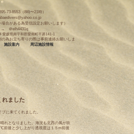
95-73-8553（8時〜21時）
abaedivers@yahoo.co.jp
い場合がある為受信設定お願いします）
D → ＠elh4431q
704 愛媛県南宇和郡愛南町平碆141-1
制の為お立ち寄りの際は事前連絡お願いしま
施設案内
周辺施設情報
くれました
ダイブに来てくれました。
る晴れとなりました。海況も北西の風が吹
℃前後と少し上がり透視度は１５m前後