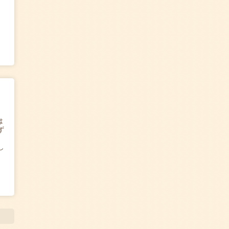
は
ず
し