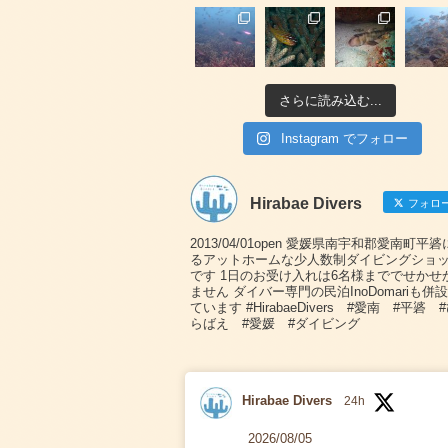
さらに読み込む...
Instagram でフォロー
Hirabae Divers
フォロ
2013/04/01open 愛媛県南宇和郡愛南町平
るアットホームな少人数制ダイビングショ
です 1日のお受け入れは6名様まででせかせ
ません ダイバー専門の民泊InoDomariも併
ています #HirabaeDivers #愛南 #平碆 
らばえ #愛媛 #ダイビング
Hirabae Divers
24h
2026/08/05