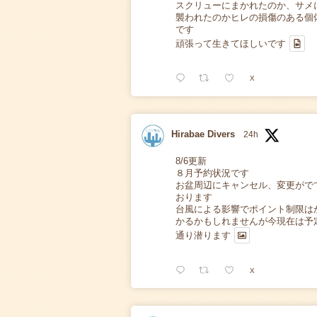
スクリューにまかれたのか、サメ
襲われたのかヒレの損傷のある個
です
頑張って生きてほしいです
X
Hirabae Divers
24h
8/6更新
８月予約状況です
お盆周辺にキャンセル、変更がで
おります
台風による影響でポイント制限は
かるかもしれませんが今現在は予
通り潜ります
X