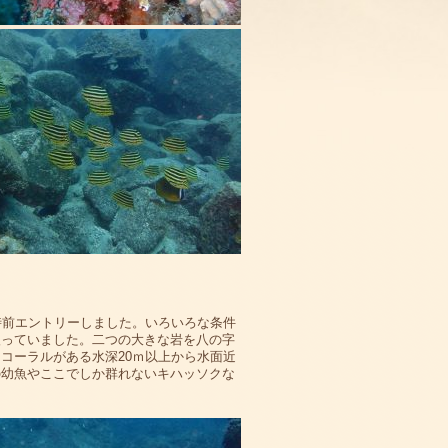
時前エントリーしました。いろいろな条件
入っていました。二つの大きな岩を八の字
コーラルがある水深20ｍ以上から水面近
の幼魚やここでしか群れないキハッソクな