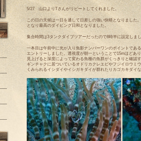
5/27 山口よりTさんがリピートしてくれました。
この日の天候は一日を通して日差しの強い快晴となりました
となり最高のダイビング日和となりました。
集合時間は3タンクダイブツアーだったので8時半に設定しま
一本目は午前中に光が入り魚影ナンバーワンのポイントである
エントリーしました。透視度が朝一ということで15mほどあ
見上げると深度によって変わる魚種の魚群がくっきりと確認
ギンチャクに居ついているオドリカクレエビやフジイロウミ
くみられるイシダイやイシガキダイが群れたりカゴカキダイ