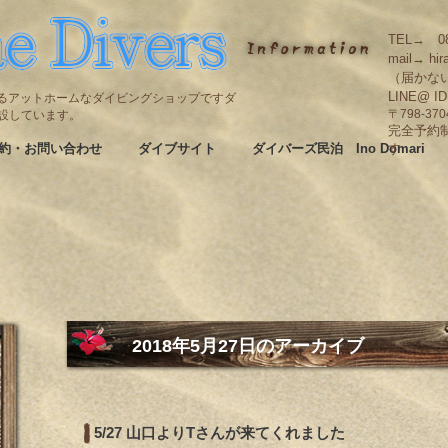
TEL→ 08
mail→ hir
（届かな
LINE@ I
碆にあるアットホームなダイビングショップですダ
も併設しています。
〒798-3
完全予約
約・お問い合わせ
ダイブサイト
ダイバーズ民泊 Ino Domari
す
2018年5月27日
のアーカイブ
5/27 山口よりTさんが来てくれました