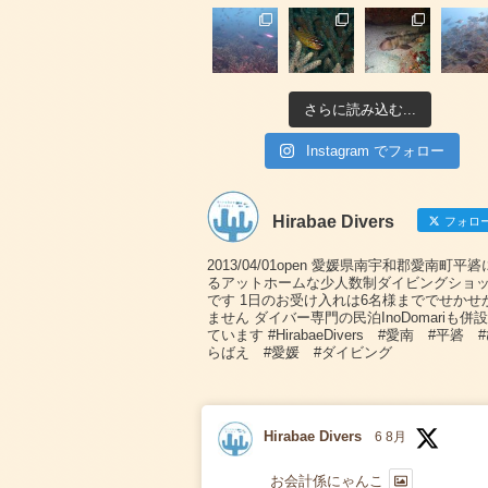
さらに読み込む...
Instagram でフォロー
Hirabae Divers
フォロ
2013/04/01open 愛媛県南宇和郡愛南町平
るアットホームな少人数制ダイビングショ
です 1日のお受け入れは6名様まででせかせ
ません ダイバー専門の民泊InoDomariも併
ています #HirabaeDivers #愛南 #平碆 
らばえ #愛媛 #ダイビング
Hirabae Divers
6 8月
お会計係にゃんこ