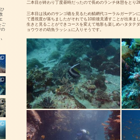
二本目が終わり丁度昼時だったので長めのランチ休憩をとり2
(ひ
三本目は浅めのサンゴ礁を見るため鯖網代コーラルガーデンに
数
て透視度が落ちましたがそれでも10前後見通すことが出来ま
エ
をご
生きと見ることができコースを変えて地形も楽しめハタタテ
での
ョウウオの幼魚ラッシュに入りそうです。
い