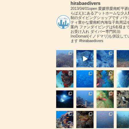
hirabaedivers
2013/04/01open
愛媛県愛南町平碆
らばえ)にあるアットホームな少人
制のダイビングショップです
バラ
ティ豊かな愛南町内海塩子島周辺
案内
ファンダイビングは6名様ま
お受け入れ
ダイバー専門民泊
InoDomari(イノドマリ)も併設して
ます
#hirabaedivers