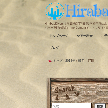
HirabaeDiversは愛媛県南宇和郡愛南町平
イバー専門の民泊 Ino Domari(イノドマリ)
トップページ
ツアー料金
ご予
ブログ
トップ
›
2018年
›
05月
›
27日