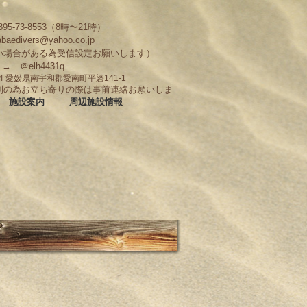
95-73-8553（8時〜21時）
abaedivers@yahoo.co.jp
い場合がある為受信設定お願いします）
D → ＠elh4431q
704 愛媛県南宇和郡愛南町平碆141-1
制の為お立ち寄りの際は事前連絡お願いしま
施設案内
周辺施設情報