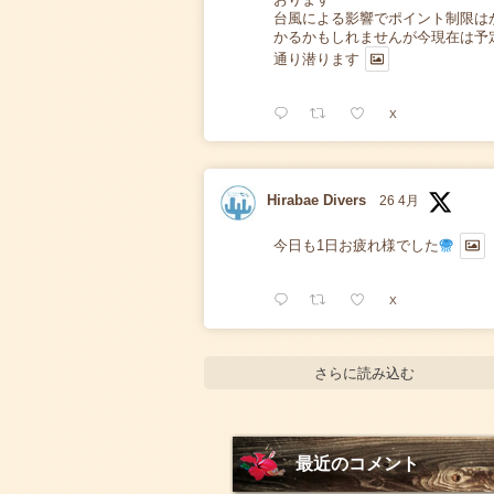
台風による影響でポイント制限は
かるかもしれませんが今現在は予
通り潜ります
X
Hirabae Divers
26 4月
今日も1日お疲れ様でした
X
さらに読み込む
最近のコメント