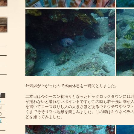
外気温が上がったので水面休息を一時間とりました。
日
二本目は今シーズン初潜りとなったビックロックタウンに11
6
が揃わないと潜れないポイントですがこの時も若干強い潮が
を書いてコース取りし人の大きさほどあるウミウチワやソフト
3
くまでそそり立つ地形を楽しみました。この時はキツネベラ
0
どを撮ってみました。
7