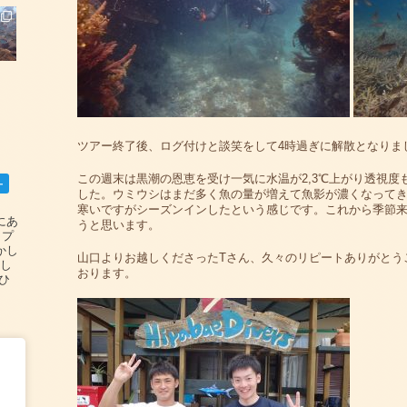
ツアー終了後、ログ付けと談笑をして4時過ぎに解散となりま
この週末は黒潮の恩恵を受け一気に水温が2,3℃上がり透視度
ー
した。ウミウシはまだ多く魚の量が増えて魚影が濃くなって
寒いですがシーズンインしたという感じです。これから季節
碆にあ
うと思います。
ップ
かし
山口よりお越しくださったTさん、久々のリピートありがとう
設し
おります。
#ひ