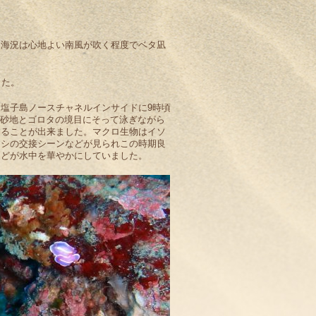
。海況は心地よい南風が吹く程度でベタ凪
した。
塩子島ノースチャネルインサイドに9時頃
り砂地とゴロタの境目にそって泳ぎながら
することが出来ました。マクロ生物はイソ
ウシの交接シーンなどが見られこの時期良
などが水中を華やかにしていました。