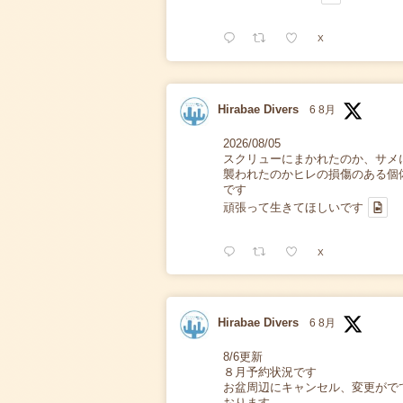
X
Hirabae Divers
6 8月
2026/08/05
スクリューにまかれたのか、サメ
襲われたのかヒレの損傷のある個
です
頑張って生きてほしいです
X
Hirabae Divers
6 8月
8/6更新
８月予約状況です
お盆周辺にキャンセル、変更がで
おります