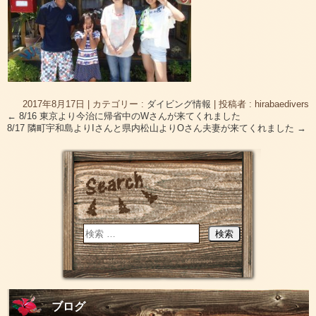
2017年8月17日
|
カテゴリー :
ダイビング情報
|
投稿者 : hirabaedivers
←
8/16 東京より今治に帰省中のWさんが来てくれました
8/17 隣町宇和島よりIさんと県内松山よりOさん夫妻が来てくれました
→
ブログ