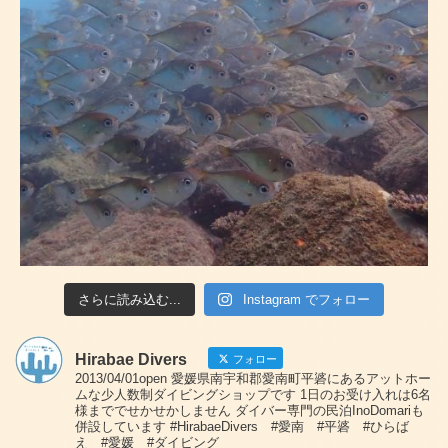
さらに読み込む...
Instagram でフォロー
Hirabae Divers
フォロー
2013/04/01open 愛媛県南宇和郡愛南町平碆にあるアットホー
ムな少人数制ダイビングショップです 1日のお受け入れは6名
様まででせかせかしません ダイバー専門の民泊InoDomariも
併設しています #HirabaeDivers #愛南 #平碆 #ひらば
え #愛媛 #ダイビング