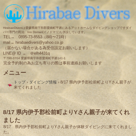
HirabaeDiversは愛媛県南宇和郡愛南町平碆にあるアットホームなダイビングショップですダイ
バー専門の民泊 Ino Domari(イノドマリ)も併設しています。
TEL→ 0895-73-8553（8時〜21時）
mail→ hirabaedivers@yahoo.co.jp
（届かない場合がある為受信設定お願いします）
LINE@ ID → ＠elh4431q
〒798-3704 愛媛県南宇和郡愛南町平碆141-1
完全予約制の為お立ち寄りの際は事前連絡お願いします
メニュー
コ
トップ
›
ダイビング情報
›
8/17 県内伊予郡松前町よりYさん親子が
ン
来てくれました
テ
ン
ツ
へ
ス
8/17 県内伊予郡松前町よりYさん親子が来てくれ
キ
ました
ッ
プ
8/17 県内伊予郡松前町よりYさん親子が体験ダイビングに来てくれまし
た。