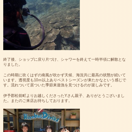
終了後、ショップに戻り片づけ、シャワーを終えて一時半頃に解散とな
りました。
この時期に吹くはずの南風が吹かず天候、海況共に最高の状態が続いて
います。透視度も10ｍ以上ありベストシーズンが来たかなという感じで
す。流れついて居ついた季節来遊漁を見つけるのが楽しみです。
伊予郡松前町よりお越しくださったYさん親子、ありがとうございまし
た。またのご来店お待ちしております。