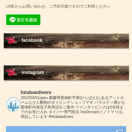
LINEからお問い合わせ、ご予約可能ですのでご利用ください
facebook
instagram
hirabaedivers
2013/04/01open
愛媛県愛南町平碆(ひらばえ)にあるアットホ
ームな少人数制のダイビングショップです
バラエティ豊かな
愛南町内海塩子島周辺をご案内
ファンダイビングは6名様ま
でのお受け入れ
ダイバー専門民泊 InoDomari(イノドマリ)も
併設しています
#hirabaedivers