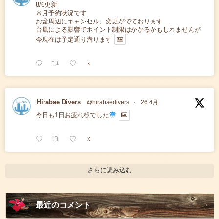
8/6更新
８月予約状況です
お盆周辺にキャンセル、変更がでております
台風による影響でポイント制限はかかるかもしれませんが
今現在は予定通り潜ります
X
Hirabae Divers
@hirabaedivers
·
26 4月
今日も1日お疲れ様でした
X
さらに読み込む
最近のコメント