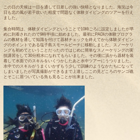
この日の天候は一日を通して日差しの強い快晴となりました。海況は今
日も北の風が若干吹いた程度で問題なく体験ダイビングのツアーを行え
ました。
集合時間は、体験ダイビングということで10時ごろに設定しましたが早
めに到着されたので9時半頃に始めました。最初にPADIの体験プログラ
ムの教材を通して知識を付けて器材チェックを終えてから体験ダイビン
グのポイントである塩子島スモールビーチに移動しました。スノーケリ
ングも初めてということだったのではじめに簡単なスノーケリングの実
技講習をして30分程水になれてもらいました。その後に浜から器材を装
着して水面でのスキルをいくつかしたあと水中ツアーにうつりました。
水中でのスキルがうまくいかずもう少しで訓練のようなかたちになって
しまいましたが写真撮影ができるまで上達しここの見どころのサンゴ礁
とそこに居ついている魚も見ることが出来ました。