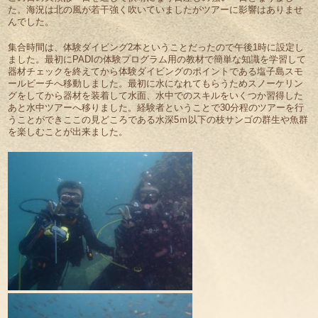
た。海況は北の風が若干強く吹いていましたがツアーに影響はありませ
んでした。
集合時間は、体験ダイビング2本ということだったので午後1時に設定し
ました。最初にPADIの体験プログラム用の教材で簡単な知識を学習して
器材チェックを終えてから体験ダイビングのポイントである塩子島スモ
ールビーチへ移動しました。最初に水になれてもらうためスノーケリン
グをしてから器材を装着して水面、水中でのスキルをいくつか習得した
あと水中ツアーへ移りました。経験者ということで30分程のツアーを行
うことができここの見どころである水深5ｍ以下の枝サンゴの群生や魚群
を楽しむことが出来ました。