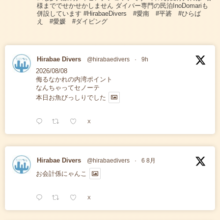
様まででせかせかしません ダイバー専門の民泊InoDomariも
併設しています #HirabaeDivers #愛南 #平碆 #ひらば
え #愛媛 #ダイビング
Hirabae Divers
@hirabaedivers
·
9h
2026/08/08
侮るなかれの内湾ポイント
なんちゃってセノーテ
本日お魚びっしりでした
X
Hirabae Divers
@hirabaedivers
·
6 8月
お会計係にゃんこ
X