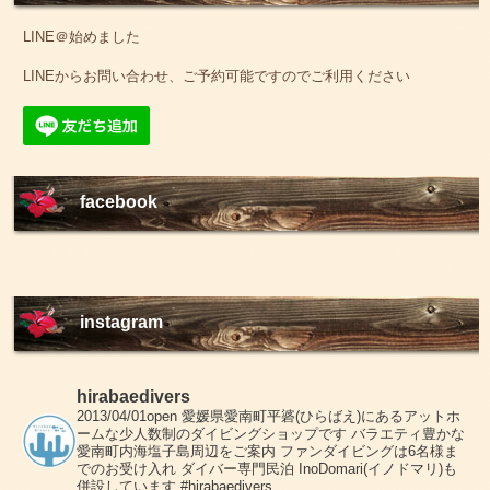
LINE＠始めました
LINEからお問い合わせ、ご予約可能ですのでご利用ください
facebook
instagram
hirabaedivers
2013/04/01open
愛媛県愛南町平碆(ひらばえ)にあるアットホ
ームな少人数制のダイビングショップです
バラエティ豊かな
愛南町内海塩子島周辺をご案内
ファンダイビングは6名様ま
でのお受け入れ
ダイバー専門民泊 InoDomari(イノドマリ)も
併設しています
#hirabaedivers