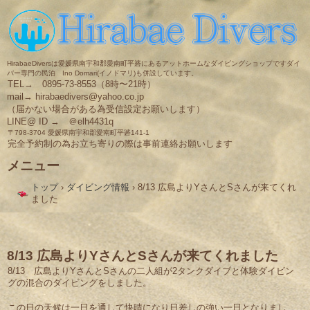
HirabaeDiversは愛媛県南宇和郡愛南町平碆にあるアットホームなダイビングショップですダイ
バー専門の民泊 Ino Domari(イノドマリ)も併設しています。
TEL→ 0895-73-8553（8時〜21時）
mail→ hirabaedivers@yahoo.co.jp
（届かない場合がある為受信設定お願いします）
LINE@ ID → ＠elh4431q
〒798-3704 愛媛県南宇和郡愛南町平碆141-1
完全予約制の為お立ち寄りの際は事前連絡お願いします
メニュー
コ
トップ
›
ダイビング情報
›
8/13 広島よりYさんとSさんが来てくれ
ン
ました
テ
ン
ツ
へ
ス
8/13 広島よりYさんとSさんが来てくれました
キ
8/13 広島よりYさんとSさんの二人組が2タンクダイブと体験ダイビン
ッ
グの混合のダイビングをしました。
プ
この日の天候は一日を通して快晴になり日差しの強い一日となりまし