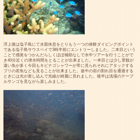
浮上後は塩子島にて水面休息をとりもう一つの体験ダイビングポイント
である塩子島サウスベイで3時半前にエントリーしました。二本目という
ことで感覚をつかんだらしくほぼ補助なしで水中ツアーを行うことがで
き40分近くの潜水時間をとることが出来ました。一本目とは少し景観が
違い魚が多く今回もキビナゴシャワーが常に見られそれにアタックする
ブリの若魚なども見ることが出来ました。途中の岩の割れ目を通過する
ときには光が差し込んで光線が綺麗に見れました。後半は浅場のテーブ
ルサンゴを見ながら楽しみました。