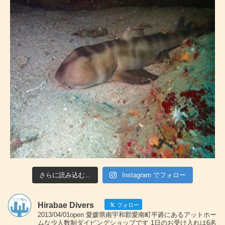
さらに読み込む...
Instagram でフォロー
Hirabae Divers
フォロー
2013/04/01open 愛媛県南宇和郡愛南町平碆にあるアットホー
ムな少人数制ダイビングショップです 1日のお受け入れは6名