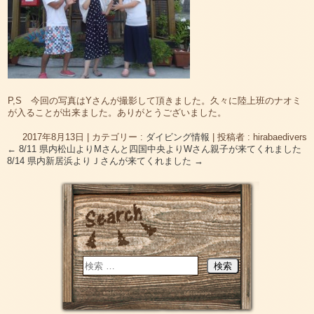
P,S 今回の写真はYさんが撮影して頂きました。久々に陸上班のナオミ
が入ることが出来ました。ありがとうございました。
2017年8月13日
|
カテゴリー :
ダイビング情報
|
投稿者 : hirabaedivers
←
8/11 県内松山よりMさんと四国中央よりWさん親子が来てくれました
8/14 県内新居浜よりＪさんが来てくれました
→