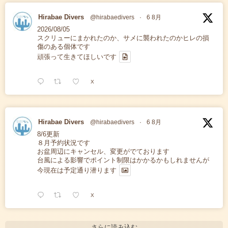
Hirabae Divers
@hirabaedivers
·
6 8月
2026/08/05
スクリューにまかれたのか、サメに襲われたのかヒレの損
傷のある個体です
頑張って生きてほしいです
X
Hirabae Divers
@hirabaedivers
·
6 8月
8/6更新
８月予約状況です
お盆周辺にキャンセル、変更がでております
台風による影響でポイント制限はかかるかもしれませんが
今現在は予定通り潜ります
X
さらに読み込む