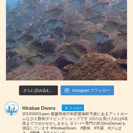
さらに読み込む...
Instagram でフォロー
Hirabae Divers
フォロー
2013/04/01open 愛媛県南宇和郡愛南町平碆にあるアットホー
ムな少人数制ダイビングショップです 1日のお受け入れは6名
様まででせかせかしません ダイバー専門の民泊InoDomariも
併設しています #HirabaeDivers #愛南 #平碆 #ひらば
え #愛媛 #ダイビング