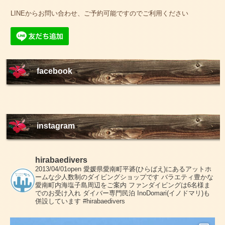
LINEからお問い合わせ、ご予約可能ですのでご利用ください
facebook
instagram
hirabaedivers
2013/04/01open
愛媛県愛南町平碆(ひらばえ)にあるアットホ
ームな少人数制のダイビングショップです
バラエティ豊かな
愛南町内海塩子島周辺をご案内
ファンダイビングは6名様ま
でのお受け入れ
ダイバー専門民泊 InoDomari(イノドマリ)も
併設しています
#hirabaedivers