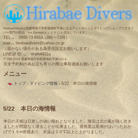
HirabaeDiversは愛媛県南宇和郡愛南町平碆にあるアットホームなダイビングショップですダイ
バー専門の民泊 Ino Domari(イノドマリ)も併設しています。
TEL→ 0895-73-8553（8時〜21時）
mail→ hirabaedivers@yahoo.co.jp
（届かない場合がある為受信設定お願いします）
LINE@ ID → ＠elh4431q
〒798-3704 愛媛県南宇和郡愛南町平碆141-1
完全予約制の為お立ち寄りの際は事前連絡お願いします
メニュー
コ
トップ
›
ダイビング情報
›
5/22 本日の海情報
ン
テ
ン
ツ
へ
5/22 本日の海情報
ス
キ
本日の天候は日差しの強い晴れとなりました。海況は北の風が強く吹き
ッ
ましたが問題なく潜ることが出来ました。透視度は黒潮がはいったおか
プ
げで１５m前後あり、水温は２０℃以上と上がりました。