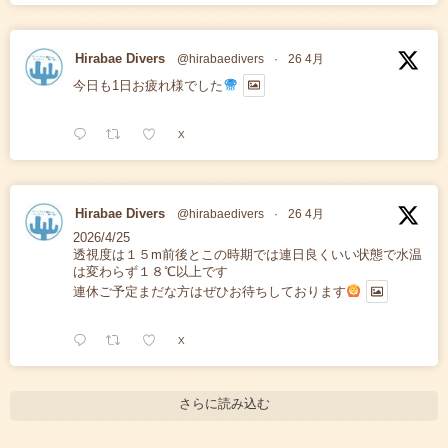
Hirabae Divers
@hirabaedivers
·
26 4月
今日も1日お疲れ様でした
X
Hirabae Divers
@hirabaedivers
·
26 4月
2026/4/25
透視度は１５m前後とこの時期では連日良くいい状態で水温
は変わらず１８℃以上です
連休ご予定まだな方はぜひお待ちしております
X
さらに読み込む