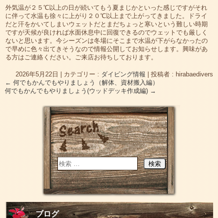
外気温が２５℃以上の日が続いてもう夏まじかといった感じですがそれ
に伴って水温も徐々に上がり２０℃以上まで上がってきました。ドライ
だと汗をかいてしまいウェットだとまだちょっと寒いという難しい時期
ですが天候が良ければ水面休息中に回復できるのでウェットでも厳しく
ないと思います。今シーズンは冬場にそこまで水温が下がらなかったの
で早めに色々出てきそうなので情報公開してお知らせします。興味があ
る方はご連絡ください。ご来店お待ちしております。
2026年5月22日
|
カテゴリー :
ダイビング情報
|
投稿者 : hirabaedivers
←
何でもかんでもやりましょう（解体、資材搬入編）
何でもかんでもやりましょう(ウッドデッキ作成編)
→
ブログ