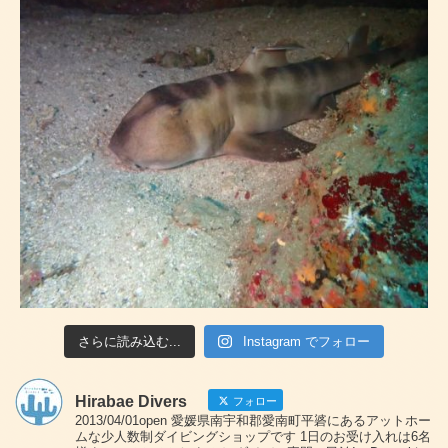
さらに読み込む...
Instagram でフォロー
Hirabae Divers
フォロー
2013/04/01open 愛媛県南宇和郡愛南町平碆にあるアットホー
ムな少人数制ダイビングショップです 1日のお受け入れは6名