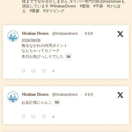
様まででせかせかしません ダイバー専門の民泊InoDomariも
併設しています #HirabaeDivers #愛南 #平碆 #ひらば
え #愛媛 #ダイビング
Hirabae Divers
@hirabaedivers
·
8 8月
2026/08/08
侮るなかれの内湾ポイント
なんちゃってセノーテ
本日お魚びっしりでした
X
Hirabae Divers
@hirabaedivers
·
6 8月
お会計係にゃんこ
X