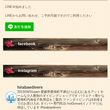
LINE＠始めました
LINEからお問い合わせ、ご予約可能ですのでご利用ください
facebook
instagram
hirabaedivers
2013/04/01open
愛媛県愛南町平碆(ひらばえ)にあるアットホ
ームな少人数制のダイビングショップです
バラエティ豊かな
愛南町内海塩子島周辺をご案内
ファンダイビングは6名様ま
でのお受け入れ
ダイバー専門民泊 InoDomari(イノドマリ)も
併設しています
#hirabaedivers