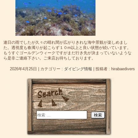
連日の雨でしたが久々の晴れ間が広がりきれな海中景観が楽しめまし
た。透視度も春濁りが起こらず１０m以上と良い状態が続いています。
もうすぐゴールデンウィークですがまだ行き先が決まっていないような
ら是非ご連絡下さい。ご来店お待ちしております。
2026年4月25日
|
カテゴリー :
ダイビング情報
|
投稿者 : hirabaedivers