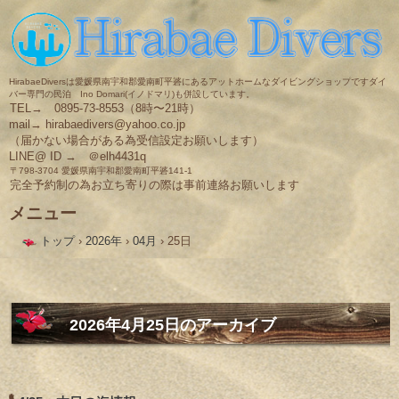
HirabaeDiversは愛媛県南宇和郡愛南町平碆にあるアットホームなダイビングショップですダイ
バー専門の民泊 Ino Domari(イノドマリ)も併設しています。
TEL→ 0895-73-8553（8時〜21時）
mail→ hirabaedivers@yahoo.co.jp
（届かない場合がある為受信設定お願いします）
LINE@ ID → ＠elh4431q
〒798-3704 愛媛県南宇和郡愛南町平碆141-1
完全予約制の為お立ち寄りの際は事前連絡お願いします
メニュー
コ
トップ
›
2026年
›
04月
›
25日
ン
テ
ン
ツ
へ
ス
2026年4月25日
のアーカイブ
キ
ッ
プ