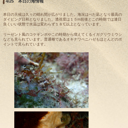
4/25 本日の海情報
本日の天候は久々の晴れ間が広がりました。海況はべた凪となり最高の
ダイビング日和となりました。透視度は１５m前後とこの時期では連日
良くいい状態で水温は変わらず１８℃以上となっています。
リーゼント風のコケギンポやこの時期から増えてくるイガグリウミウシ
なども見られています。普通種であるオキナワベニハゼもほとんどのポ
イントで見られています。