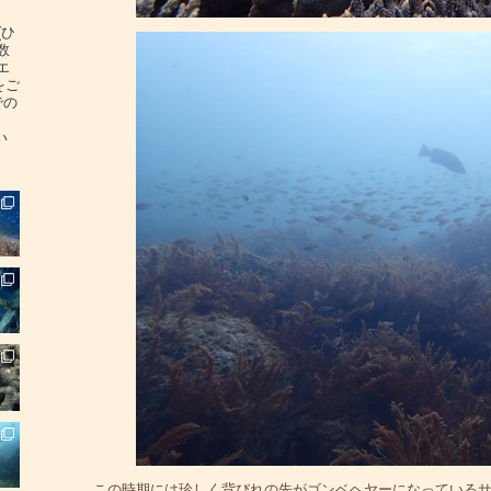
(ひ
数
エ
をご
での
い
この時期には珍しく背びれの先がゴンベヘヤーになっている