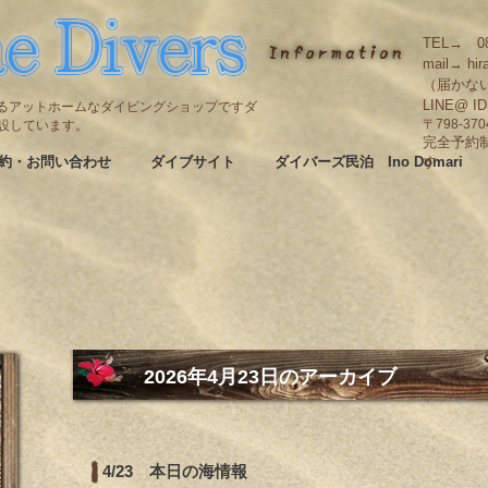
TEL→ 08
mail→ hir
（届かな
LINE@ I
碆にあるアットホームなダイビングショップですダ
も併設しています。
〒798-3
完全予約
約・お問い合わせ
ダイブサイト
ダイバーズ民泊 Ino Domari
す
2026年4月23日
のアーカイブ
4/23 本日の海情報