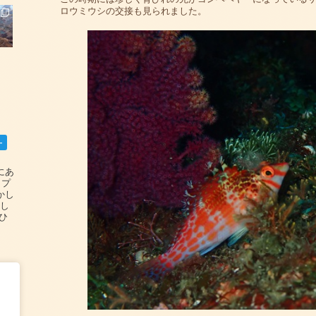
ロウミウシの交接も見られました。
ー
碆にあ
ップ
かし
設し
#ひ