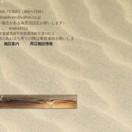
95-73-8553（8時〜21時）
abaedivers@yahoo.co.jp
い場合がある為受信設定お願いします）
D → ＠elh4431q
704 愛媛県南宇和郡愛南町平碆141-1
制の為お立ち寄りの際は事前連絡お願いしま
施設案内
周辺施設情報