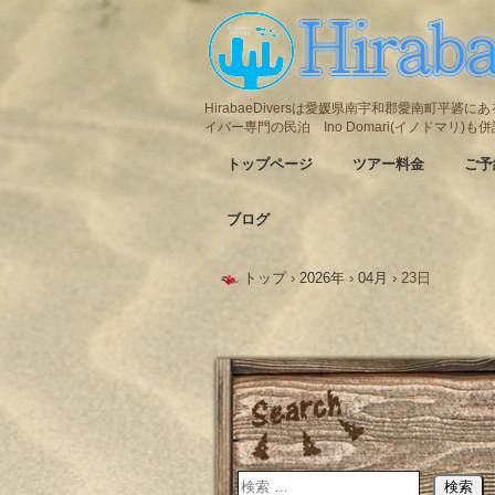
HirabaeDiversは愛媛県南宇和郡愛南町平
イバー専門の民泊 Ino Domari(イノドマリ)
トップページ
ツアー料金
ご予
ブログ
トップ
›
2026年
›
04月
›
23日