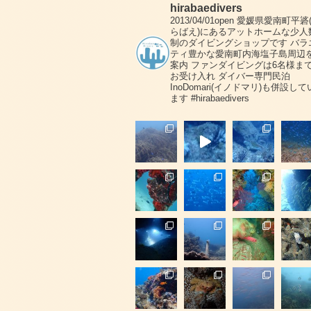
hirabaedivers
2013/04/01open
愛媛県愛南町平碆
らばえ)にあるアットホームな少人
制のダイビングショップです
バラ
ティ豊かな愛南町内海塩子島周辺
案内
ファンダイビングは6名様ま
お受け入れ
ダイバー専門民泊
InoDomari(イノドマリ)も併設して
ます
#hirabaedivers