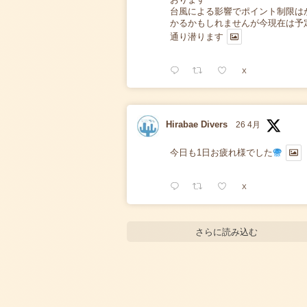
台風による影響でポイント制限は
かるかもしれませんが今現在は予
通り潜ります
X
Hirabae Divers
26 4月
今日も1日お疲れ様でした
X
さらに読み込む