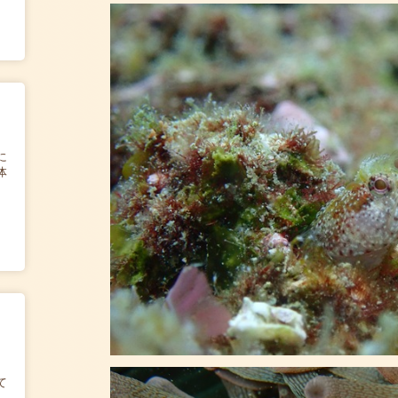
に
体
て