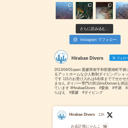
さらに読み込む...
Instagram でフォロー
Hirabae Divers
フォロ
2013/04/01open 愛媛県南宇和郡愛南町平
るアットホームな少人数制ダイビングショ
です 1日のお受け入れは6名様まででせかせ
ません ダイバー専門の民泊InoDomariも併
ています #HirabaeDivers #愛南 #平碆 
らばえ #愛媛 #ダイビング
Hirabae Divers
12h
お会計係にゃんこ