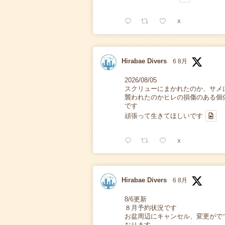
X
Hirabae Divers
6 8月
2026/08/05
スクリューにまかれたのか、サメ
襲われたのかヒレの損傷のある個
です
頑張って生きてほしいです
X
Hirabae Divers
6 8月
8/6更新
８月予約状況です
お盆周辺にキャンセル、変更がで
おります